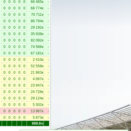
0
0
0
0
0
66 465к
-
0
0
0
0
0
68 774к
-
0
0
0
0
0
70 711к
-
0
0
0
0
0
88 794к
-
0
0
0
0
0
29 192к
-
0
0
0
0
0
35 938к
-
0
0
0
0
0
82 092к
-
0
0
0
0
0
74 566к
-
0
0
0
0
0
67 181к
-
0
0
0
0
0
2 410к
-
0
0
0
0
0
52 558к
-
0
0
0
0
0
21 963к
-
0
0
0
0
0
4 067к
-
0
0
0
0
0
23 947к
-
0
0
0
0
0
24 728к
-
0
0
0
0
0
29 124к
-
0
0
0
0
0
5 302к
-
0
0
0
0
0
13 967к
-
0
0
0
0
0
5 873к
-
888.6
м