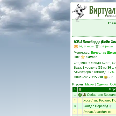
Глав
ЮВИ Блэкбердс (Кейв Хил
D1, 14 место
1/16 финала
Менеджер:
Вячеслав Шмы
Ник:
slavash
Стадион: "Ориндж Хилл",
60
База:
8
уровень (
36
из
36
сл
Атмосфера в команде:
+2
%
Финансы:
2 315 210
= 2 3
Игроки
|
Матчи
|
Сделки
|
Соб
Игр
№
Себастьян Боселл
1
Хосе Луис Росалес П
2
Рондел Персейд
3
Элиас Арамбильете
4