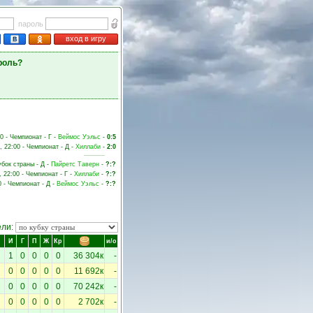
пароль
вход в игру
роль?
00 - Чемпионат - Г -
Веймос Уэльс
-
0:5
, 22:00 - Чемпионат - Д -
Хиллаби
-
2:0
убок страны - Д -
Пайретс Таверн
-
?:?
, 22:00 - Чемпионат - Г -
Хиллаби
-
?:?
0 - Чемпионат - Д -
Веймос Уэльс
-
?:?
ели:
И
Г
П
Ж
Кр
и/о
1
0
0
0
0
36 304к
-
0
0
0
0
0
11 692к
-
0
0
0
0
0
70 242к
-
0
0
0
0
0
2 702к
-