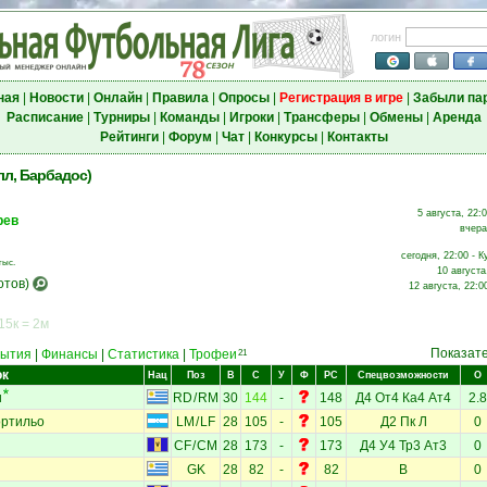
логин
ная
|
Новости
|
Онлайн
|
Правила
|
Опросы
|
Регистрация в игре
|
Забыли па
Расписание
|
Турниры
|
Команды
|
Игроки
|
Трансферы
|
Обмены
|
Аренда
Рейтинги
|
Форум
|
Чат
|
Конкурсы
|
Контакты
л, Барбадос)
5 августа, 22:
рев
вчера
сегодня, 22:00 - К
тыс.
10 августа
отов)
12 августа, 22:0
15к = 2м
Показат
ытия
|
Финансы
|
Статистика
|
Трофеи
21
ок
Нац
Поз
В
С
У
Ф
РС
Спецвозможности
О
и
RD
/
RM
30
144
-
148
Д4
От4
Ка4
Ат4
2.8
ортильо
LM
/
LF
28
105
-
105
Д2
Пк
Л
0
CF
/
CM
28
173
-
173
Д4
У4
Тр3
Ат3
0
GK
28
82
-
82
В
0