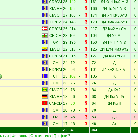
CD
/
CM
25
140
-
161
Д4
От4
Км2
Ат3
0
RM
/
RF
26
155
-
166
Д4
Тр
Уг4
Ат3
0
CM
/
CF
27
163
-
174
Д4
У4
Км3
Ат3
0
LD
/
LM
24
148
-
170
Д4
Км4
Л4
Ат3
0
CD
/
CM
25
114
-
117
Д3
Км2
Ат
См
0
CF
/
CM
23
104
-
104
Д4
У4
Ат
0
GK
23
130
-
150
В4
Р4
П4
Ат3
0
LM
/
LF
22
118
-
126
Д4
Шт4
Км3
Ат2
0
CD
/
CM
21
115
-
127
Д4
Км3
Уг
Ат
0
CM
24
72
-
72
Д
0
RD
/
RM
20
94
-
101
Д4
Км2
Ка3
Ат
0
CF
23
102
-
105
К
0
CM
23
76
-
76
Д
0
CM
/
CF
19
76
-
84
Д4
Км2
0
RM
/
RF
18
66
-
68
Д4
Км
Ат
Уг
0
CM
/
CD
17
60
-
64
Д4
Км
П
0
CM
20
70
-
70
Д
0
LM
16
46
-
53
Д3
0
CM
17
48
-
48
Ат
0
22.9
2401
2544
ытия
|
Финансы
|
Статистика
|
Трофеи
21