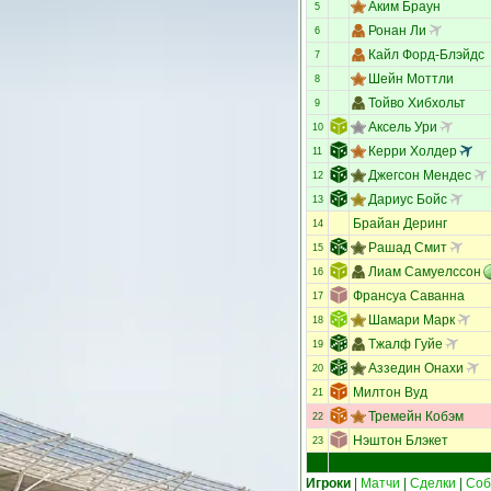
Аким Браун
5
Ронан Ли
6
Кайл Форд-Блэйдс
7
Шейн Моттли
8
Тойво Хибхольт
9
Аксель Ури
10
Керри Холдер
11
Джегсон Мендес
12
Дариус Бойс
13
Брайан Деринг
14
Рашад Смит
15
Лиам Самуелссон
16
Франсуа Саванна
17
Шамари Марк
18
Тжалф Гуйе
19
Аззедин Онахи
20
Милтон Вуд
21
Тремейн Кобэм
22
Нэштон Блэкет
23
Игроки
|
Матчи
|
Сделки
|
Соб