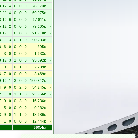
3
12
4
6
0
0
78 173к
-
7
11
4
0
0
0
69 975к
-
8
12
6
0
0
0
67 011к
-
5
12
2
0
0
0
79 105к
-
3
12
1
6
0
0
91 718к
-
8
11
3
0
1
0
90 703к
-
3
6
0
0
0
0
895к
-
3
0
0
0
0
1 633к
-
8
12
3
2
0
0
95 692к
-
1
9
1
0
1
0
7 239к
-
4
7
0
0
0
0
3 469к
-
9
12
1
3
0
0
100 812к
-
4
9
0
0
2
0
34 245к
-
2
11
0
2
1
0
93 866к
-
7
9
0
0
3
0
16 236к
-
5
0
0
0
0
9 182к
-
3
9
0
1
1
0
13 686к
-
1
0
0
0
0
12 444к
-
968.4
м