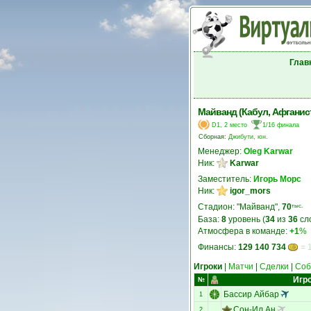
Глав
Майванд (Кабул, Афганис
D1, 2 место
1/16 финала
Сборная:
Джибути, юн.
Менеджер:
Oleg Karwar
Ник:
Karwar
Заместитель:
Игорь Морс
Ник:
igor_mors
Стадион: "Майванд",
70
тыс.
База:
8
уровень (
34
из
36
сл
Атмосфера в команде:
+1
%
Финансы:
129 140 734
= 
Игроки
|
Матчи
|
Сделки
|
Соб
Игр
№
Бассир Айбар
1
Сон-Ил Ан
2