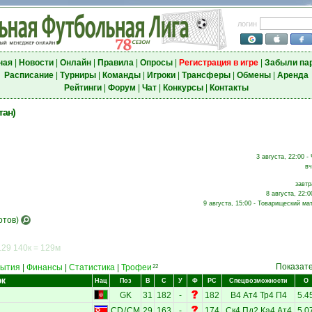
логин
ная
|
Новости
|
Онлайн
|
Правила
|
Опросы
|
Регистрация в игре
|
Забыли па
Расписание
|
Турниры
|
Команды
|
Игроки
|
Трансферы
|
Обмены
|
Аренда
Рейтинги
|
Форум
|
Чат
|
Конкурсы
|
Контакты
тан)
3 августа, 22:00 -
вч
завтр
8 августа, 22:0
9 августа, 15:00 - Товарищеский мат
отов)
129 140к = 129м
Показат
ытия
|
Финансы
|
Статистика
|
Трофеи
22
ок
Нац
Поз
В
С
У
Ф
РС
Спецвозможности
О
GK
31
182
-
182
В4
Ат4
Тр4
П4
5.4
CD
/
CM
29
163
-
174
Ск4
Пд2
Ка4
Ат4
5.0