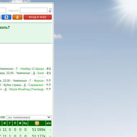
пароль
вход в игру
роль?
 Чемпионат - Г -
Намбер 12 Шахри
-
0:1
ера, 22:00 - Чемпионат - Д -
Балх
-
2:1
а, 22:00 - Чемпионат - Г -
Ферози
-
?:?
0 - Кубок страны - Д -
Сарамьяшт
-
?:?
ч - Д -
Патум Юнайтед (Таиланд)
-
?:?
ели:
И
Г
П
Ж
Кр
и/о
5
11
0
0
0
0
51 099к
-
7
11
1
0
2
0
51 177к
-