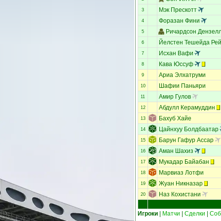
Мэк Прескотт
3
Форазан Фини
4
Ричардсон Дензел
5
Йелстен Тешейда Ре
6
Исхан Вафи
7
Кава Юссуф
8
Ариа Элхатруми
9
Шафии Паньяри
10
Амир Гулов
11
Абдулл Керамуддин
12
Бахуб Хайе
13
Цайнхуу Болдбаатар
14
Барун Гафур Ассар
15
Аман Шахиз
16
Мукадар Байабан
17
Марвиаз Лотфи
18
Жуан Никназар
19
Наз Кохистани
20
Игроки
|
Матчи
|
Сделки
|
Соб