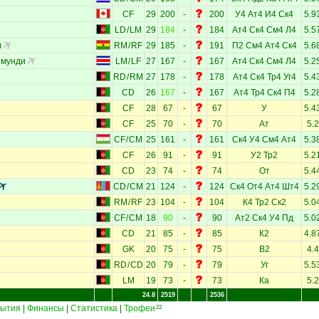
CF
29
200
-
200
У4
Ат4
И4
Ск4
5.9
LD
/
LM
29
184
-
184
Ат4
Ск4
См4
Л4
5.5
л
RM
/
RF
29
185
-
191
П2
См4
Ат4
Ск4
5.6
ймунди
LM
/
LF
27
167
-
167
Ат4
Ск4
См4
Л4
5.2
RD
/
RM
27
178
-
178
Ат4
Ск4
Тр4
Уг4
5.4
CD
26
167
-
167
Ат4
Тр4
Ск4
П4
5.2
CF
28
67
-
67
У
5.4
CF
25
70
-
70
Ат
5.2
CF
/
CM
25
161
-
161
Ск4
У4
См4
Ат4
5.3
CF
26
91
-
91
У2
Тр2
5.2
CD
23
74
-
74
От
5.4
CD
/
CM
21
124
-
124
Ск4
От4
Ат4
Шт4
5.2
RM
/
RF
23
104
-
104
К4
Тр2
Ск2
5.0
CF
/
CM
18
90
-
90
Ат2
Ск4
У4
Пд
5.0
CD
21
85
-
85
К2
4.8
GK
20
75
-
75
В2
4.4
RD
/
CD
20
79
-
79
Уг
5.5
LM
19
73
-
73
Ка
5.2
24.8
2519
2536
ытия
|
Финансы
|
Статистика
|
Трофеи
22