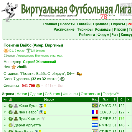
Главная
|
Новости
|
Онлайн
|
Правила
|
Опросы
|
Ре
Расписание
|
Турниры
|
Команды
|
Игроки
|
Т
Рейтинги
|
Форум
|
Чат
|
Конку
Позитив Вайбс (Амер. Виргины)
D1, 5 место
1/8 финала
Сборная:
Американские Виргинские о-ва, мол.
Менеджер:
Сергей Жолинский
Ник:
zholik
Стадион: "Позитив Вайбс Стэйдиум",
34
тыс.
База:
7
уровень (
32
из
32
слотов)
Финансы:
-941 799
= -941к = -0м
Игроки
|
Матчи
|
Сделки
|
События
|
Финансы
|
Статистика
|
Трофеи
70
Игрок
№
Нац
Поз
В
С
У
Жоао Лукас
CM
/
CD
33
122
-
1
Лео Петро
CD
/
LD
33
127
-
2
Луис Хартвиг
CF
/
RF
32
176
-
3
Дерби Аргуетта
RM
/
RD
31
146
-
4
Элиа Вивес
CD
/
RD
31
181
-
5