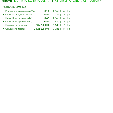
Игроки
|
Матчи
|
Сделки
|
События
|
Финансы
|
Статистика
|
Трофеи
70
Показатели команды:
•
Рейтинг силы команды (Vs)
:
2318
(
2 102
|
5
|
5
)
•
Сила 11-ти лучших (s11)
:
2551
(
2 214
|
5
|
5
)
•
Сила 14-ти лучших (s14)
:
2947
(
2 188
|
5
|
5
)
•
Сила 17-ти лучших (s17)
:
3351
(
1 975
|
5
|
5
)
•
Стоимость строений
:
185 750 000
(
1 843
|
7
|
6
)
•
Общая стоимость
:
1 022 169 000
(
1 251
|
5
|
5
)