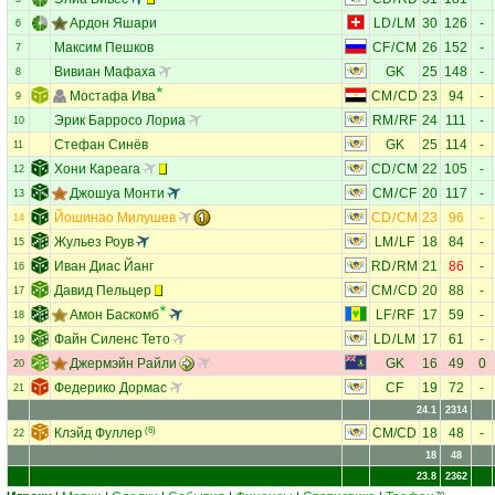
Ардон Яшари
LD
/
LM
30
126
-
6
Максим Пешков
CF
/
CM
26
152
-
7
Вивиан Мафаха
GK
25
148
-
8
Мостафа Ива
CM
/
CD
23
94
-
9
Эрик Барросо Лориа
RM
/
RF
24
111
-
10
Стефан Синёв
GK
25
114
-
11
Хони Кареага
CD
/
CM
22
105
-
12
Джошуа Монти
CM
/
CF
20
117
-
13
Йошинао Милушев
CD
/
CM
23
96
-
14
Жульез Роув
LM
/
LF
18
84
-
15
Иван Диас Йанг
RD
/
RM
21
86
-
16
Давид Пельцер
CM
/
CD
20
88
-
17
Амон Баскомб
LF
/
RF
17
59
-
18
Файн Силенс Тето
LD
/
LM
17
61
-
19
Джермэйн Райли
GK
16
49
0
20
Федерико Дормас
CF
19
72
-
21
24.1
2314
Клэйд Фуллер
(6)
CM
/
CD
18
48
-
22
18
48
23.8
2362