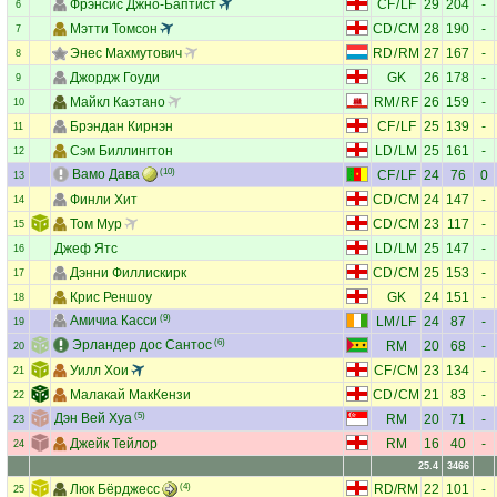
Фрэнсис Джно-Баптист
CF
/
LF
29
204
-
6
Мэтти Томсон
CD
/
CM
28
190
-
7
Энес Махмутович
RD
/
RM
27
167
-
8
Джордж Гоуди
GK
26
178
-
9
Майкл Каэтано
RM
/
RF
26
159
-
10
Брэндан Кирнэн
CF
/
LF
25
139
-
11
Сэм Биллингтон
LD
/
LM
25
161
-
12
Вамо Дава
(10)
CF
/
LF
24
76
0
13
Финли Хит
CD
/
CM
24
147
-
14
Том Мур
CD
/
CM
23
117
-
15
Джеф Ятс
LD
/
LM
25
147
-
16
Дэнни Филлискирк
CD
/
CM
25
153
-
17
Крис Реншоу
GK
24
151
-
18
Амичиа Касси
(9)
LM
/
LF
24
87
-
19
Эрландер дос Сантос
(6)
RM
20
68
-
20
Уилл Хои
CF
/
CM
23
134
-
21
Малакай МакКензи
CD
/
CM
21
83
-
22
Дэн Вей Хуа
(5)
RM
20
71
-
23
Джейк Тейлор
RM
16
40
-
24
25.4
3466
Люк Бёрджесс
(4)
RD
/
RM
22
101
-
25