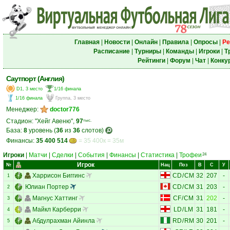
Главная
|
Новости
|
Онлайн
|
Правила
|
Опросы
|
Ре
Расписание
|
Турниры
|
Команды
|
Игроки
|
Т
Рейтинги
|
Форум
|
Чат
|
Конку
Саутпорт (Англия)
D1, 3 место
1/16 финала
1/16 финала
Группа, 3 место
Менеджер:
doctor776
Стадион: "Хейг Авеню",
97
тыс.
База:
8
уровень (
36
из
36
слотов)
Финансы:
35 400 514
= 35 400к = 35м
Игроки
|
Матчи
|
Сделки
|
События
|
Финансы
|
Статистика
|
Трофеи
24
Игрок
№
Нац
Поз
В
С
У
Харрисон Биггинс
CD
/
CM
32
207
-
1
Юлиан Портер
CD
/
CM
31
203
-
2
Магнус Хаттинг
CF
/
CM
31
202
-
3
Майкл Карберри
LD
/
LM
31
181
-
4
Абдулрахман Айинла
RD
/
RM
30
201
-
5