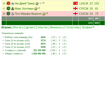
Ни-Джей Такер
(4)
LD
/
LM
22
102
-
26
Макс Уолтман
(2)
CF
/
CM
20
81
-
27
Пол Мёрфи-Ворелл
(4)
CD
/
CM
19
75
-
28
20.8
359
24.8
3825
Игроки
|
Матчи
|
Сделки
|
События
|
Финансы
|
Статистика
|
Трофеи
24
Показатели команды:
•
Рейтинг силы команды (Vs)
:
3634
(
27
|
2
|
2
)
•
Сила 11-ти лучших (s11)
:
3774
(
34
|
3
|
3
)
•
Сила 14-ти лучших (s14)
:
4573
(
38
|
3
|
3
)
•
Сила 17-ти лучших (s17)
:
5528
(
21
|
2
|
2
)
•
Стоимость строений
:
221 250 000
(
135
|
1
|
1
)
•
Общая стоимость
:
1 834 894 000
(
40
|
6
|
5
)