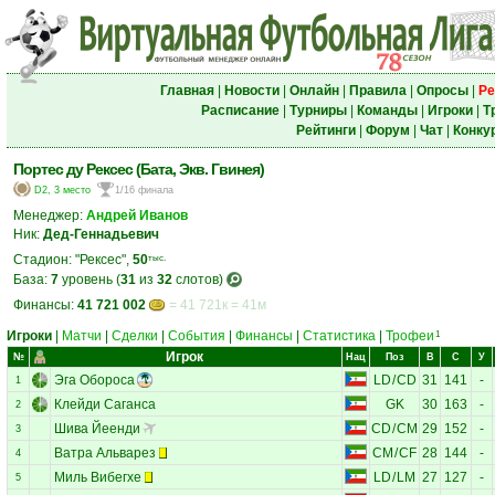
Главная
|
Новости
|
Онлайн
|
Правила
|
Опросы
|
Ре
Расписание
|
Турниры
|
Команды
|
Игроки
|
Т
Рейтинги
|
Форум
|
Чат
|
Конку
Портес ду Рексес (Бата, Экв. Гвинея)
D2, 3 место
1/16 финала
Менеджер:
Андрей Иванов
Ник:
Дед-Геннадьевич
Стадион: "Рексес",
50
тыс.
База:
7
уровень (
31
из
32
слотов)
Финансы:
41 721 002
= 41 721к = 41м
Игроки
|
Матчи
|
Сделки
|
События
|
Финансы
|
Статистика
|
Трофеи
1
Игрок
№
Нац
Поз
В
С
У
Эга Обороса
LD
/
CD
31
141
-
1
Клейди Саганса
GK
30
163
-
2
Шива Йеенди
CD
/
CM
29
152
-
3
Ватра Альварез
CM
/
CF
28
144
-
4
Миль Вибегхе
LD
/
LM
27
127
-
5