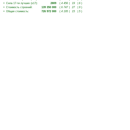
•
Сила 17-ти лучших (s17)
:
2809
(
4 456
|
19
|
6
)
•
Стоимость строений
:
139 350 000
(
6 747
|
27
|
9
)
•
Общая стоимость
:
726 972 000
(
4 195
|
15
|
5
)