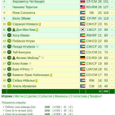
Хиромитсу Четбундит
CF
/
CM
28
151
-
6
Чаннинг Торнтон
RD
/
RM
26
127
-
7
Роер Сопалета
GK
25
116
-
8
Бело Эйеме
CF
/
RF
24
119
-
9
Саранук Нгемасн
CM
/
CF
23
91
-
10
Дон Мин Ким
LM
/
LF
22
88
-
11
Хосу Имако
RM
/
RF
21
80
-
12
Побессе Нтуан
CM
/
CD
22
80
-
13
Пенда Нтубизи
CM
/
CF
20
78
-
14
Тай Бенсуна
CD
/
CM
21
73
-
15
Феликс Мейсер
CD
/
RD
19
83
-
16
Клео Коме
CM
/
CF
19
68
-
17
Вуко Н'Рисс
LM
/
CM
18
61
-
18
Камило Лукас Кабальеро
CD
/
CM
17
50
-
19
Сейра НМалья
RM
18
50
-
20
Алель Мунвичек
CM
16
40
-
21
23
2082
Игроки
|
Матчи
|
Сделки
|
События
|
Финансы
|
Статистика
|
Трофеи
1
Показатели команды:
•
Рейтинг силы команды (Vs)
:
1940
(
4 654
|
21
|
6
)
•
Сила 11-ти лучших (s11)
:
2152
(
4 591
|
18
|
5
)
•
Сила 14-ти лучших (s14)
:
2446
(
4 878
|
21
|
6
)