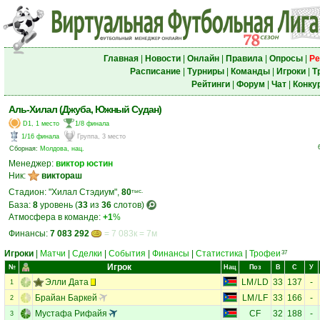
Главная
|
Новости
|
Онлайн
|
Правила
|
Опросы
|
Ре
Расписание
|
Турниры
|
Команды
|
Игроки
|
Т
Рейтинги
|
Форум
|
Чат
|
Конку
Аль-Хилал (Джуба, Южный Судан)
D1, 1 место
1/8 финала
1/16 финала
Группа, 3 место
Сборная:
Молдова, нац.
Менеджер:
виктор юстин
Ник:
виктораш
Стадион: "Хилал Стэдиум",
80
тыс.
База:
8
уровень (
33
из
36
слотов)
Атмосфера в команде:
+1
%
Финансы:
7 083 292
= 7 083к = 7м
Игроки
|
Матчи
|
Сделки
|
События
|
Финансы
|
Статистика
|
Трофеи
37
Игрок
№
Нац
Поз
В
С
У
Элли Дата
LM
/
LD
33
137
-
1
Брайан Баркей
LM
/
LF
33
166
-
2
Мустафа Рифайя
CF
32
188
-
3