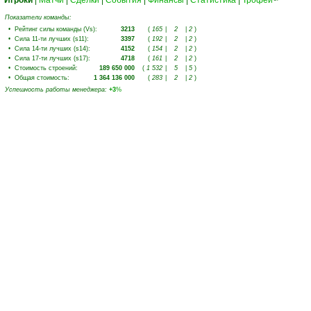
Игроки
|
Матчи
|
Сделки
|
События
|
Финансы
|
Статистика
|
Трофеи
Показатели команды:
•
Рейтинг силы команды (Vs)
:
3213
(
165
|
2
|
2
)
•
Сила 11-ти лучших (s11)
:
3397
(
192
|
2
|
2
)
•
Сила 14-ти лучших (s14)
:
4152
(
154
|
2
|
2
)
•
Сила 17-ти лучших (s17)
:
4718
(
161
|
2
|
2
)
•
Стоимость строений
:
189 650 000
(
1 532
|
5
|
5
)
•
Общая стоимость
:
1 364 136 000
(
283
|
2
|
2
)
Успешность работы менеджера
:
+3
%