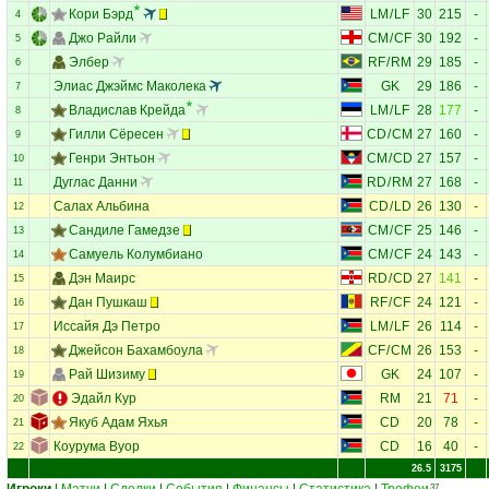
Кори Бэрд
LM
/
LF
30
215
-
4
Джо Райли
CM
/
CF
30
192
-
5
Элбер
RF
/
RM
29
185
-
6
Элиас Джэймс Маколека
GK
29
186
-
7
Владислав Крейда
LM
/
LF
28
177
-
8
Гилли Сёресен
CD
/
CM
27
160
-
9
Генри Энтьон
CM
/
CD
27
157
-
10
Дуглас Данни
RD
/
RM
27
168
-
11
Салах Альбина
CD
/
LD
26
130
-
12
Сандиле Гамедзе
CM
/
CF
25
146
-
13
Самуель Колумбиано
CM
/
CF
24
143
-
14
Дэн Маирс
RD
/
CD
27
141
-
15
Дан Пушкаш
RF
/
CF
24
121
-
16
Иссайя Дэ Петро
LM
/
LF
26
114
-
17
Джейсон Бахамбоула
CF
/
CM
26
153
-
18
Рай Шизиму
GK
24
107
-
19
Эдайл Кур
RM
21
71
-
20
Якуб Адам Яхья
CD
20
78
-
21
Коурума Вуор
CD
16
40
-
22
26.5
3175
37