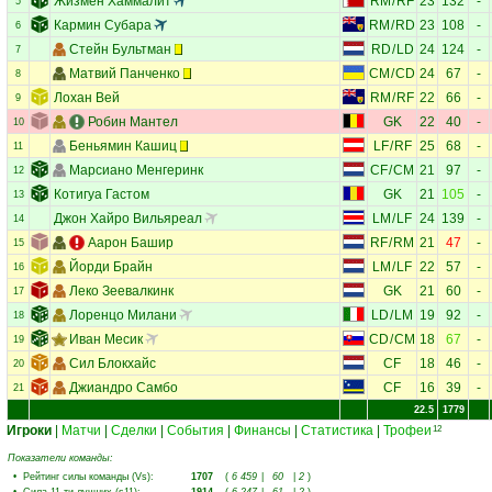
Жизмен Хаммалит
RM
/
RF
23
132
-
5
Кармин Субара
RM
/
RD
23
108
-
6
Стейн Бультман
RD
/
LD
24
124
-
7
Матвий Панченко
CM
/
CD
24
67
-
8
Лохан Вей
RM
/
RF
22
66
-
9
Робин Мантел
GK
22
40
-
10
Беньямин Кашиц
LF
/
RF
25
68
-
11
Марсиано Менгеринк
CF
/
CM
21
97
-
12
Котигуа Гастом
GK
21
105
-
13
Джон Хайро Вильяреал
LM
/
LF
24
139
-
14
Аарон Башир
RF
/
RM
21
47
-
15
Йорди Брайн
LM
/
LF
22
57
-
16
Леко Зеевалкинк
GK
21
60
-
17
Лоренцо Милани
LD
/
LM
19
92
-
18
Иван Месик
CD
/
CM
18
67
-
19
Сил Блокхайс
CF
18
46
-
20
Джиандро Самбо
CF
16
39
-
21
22.5
1779
Игроки
|
Матчи
|
Сделки
|
События
|
Финансы
|
Статистика
|
Трофеи
12
Показатели команды:
•
Рейтинг силы команды (Vs)
:
1707
(
6 459
|
60
|
2
)