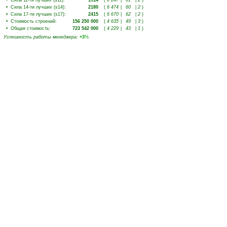
•
Сила 11-ти лучших (s11)
:
1914
(
6 247
|
61
|
2
)
•
Сила 14-ти лучших (s14)
:
2180
(
6 474
|
60
|
2
)
•
Сила 17-ти лучших (s17)
:
2415
(
6 670
|
62
|
2
)
•
Стоимость строений
:
156 250 000
(
4 635
|
49
|
3
)
•
Общая стоимость
:
723 542 000
(
4 229
|
43
|
1
)
Успешность работы менеджера
:
+3
%