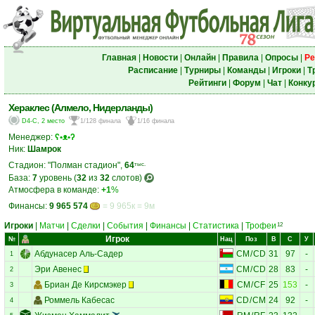
Главная
|
Новости
|
Онлайн
|
Правила
|
Опросы
|
Ре
Расписание
|
Турниры
|
Команды
|
Игроки
|
Т
Рейтинги
|
Форум
|
Чат
|
Конку
Хераклес (Алмело, Нидерланды)
D4-C, 2 место
1/128 финала
1/16 финала
Менеджер:
ʕ•ᴥ•ʔ
Ник:
Шамрок
Стадион: "Полман стадион",
64
тыс.
База:
7
уровень (
32
из
32
слотов)
Атмосфера в команде:
+1
%
Финансы:
9 965 574
= 9 965к = 9м
Игроки
|
Матчи
|
Сделки
|
События
|
Финансы
|
Статистика
|
Трофеи
12
Игрок
№
Нац
Поз
В
С
У
Абдунасер Аль-Садер
CM
/
CD
31
97
-
1
Эри Авенес
CM
/
CD
28
83
-
2
Бриан Де Кирсмэкер
CM
/
CF
25
153
-
3
Роммель Кабесас
CD
/
CM
24
92
-
4