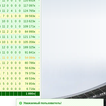
7
11
5
0
1
0
120 852к
-
3
12
0
0
0
0
117 097к
-
4
11
2
4
1
0
124 765к
-
1
7
0
1
0
0
39 593к
-
10
0
1
0
0
113 623к
-
6
11
2
0
1
0
109 171к
-
3
11
2
2
0
0
84 990к
-
5
11
1
1
1
0
121 174к
-
4
10
1
0
0
0
105 356к
-
12
0
0
3
0
189 325к
-
6
11
0
0
0
0
91 841к
-
1
11
0
0
2
0
54 084к
-
1
11
2
0
0
0
80 786к
-
4
7
0
0
0
0
56 628к
-
1
7
1
0
0
0
79 370к
-
3
6
0
0
0
0
49 534к
-
6
5
0
0
1
0
74 954к
-
0
0
0
0
0
6 716к
-
1 890
м
Уважаемый пользователь!