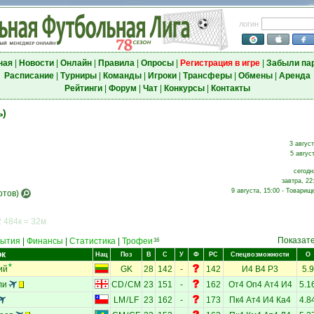
логин
ная
|
Новости
|
Онлайн
|
Правила
|
Опросы
|
Регистрация в игре
|
Забыли па
Расписание
|
Турниры
|
Команды
|
Игроки
|
Трансферы
|
Обмены
|
Аренда
Рейтинги
|
Форум
|
Чат
|
Конкурсы
|
Контакты
ь)
3 август
5 авгус
сегодн
завтра, 22
9 августа, 15:00 - Товарищ
отов)
 484к = 32м
Показат
ытия
|
Финансы
|
Статистика
|
Трофеи
16
ок
Нац
Поз
В
С
У
Ф
РС
Спецвозможности
О
ий
GK
28
142
-
142
И4
В4
Р3
5.9
ли
CD
/
CM
23
151
-
162
От4
Оп4
Ат4
И4
5.1
LM
/
LF
23
162
-
173
Пк4
Ат4
И4
Ка4
4.8