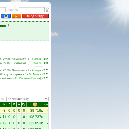
пароль
вход в игру
роль?
а, 22:00 - Чемпионат - Г -
Славия
-
0:2
та, 22:00 - Чемпионат - Д -
Гомель
-
0:0
я, 22:00 - Чемпионат - Г -
Аспера
-
?:?
:00 - Кубок страны - Г -
ФК Минск
-
?:?
еский матч - Г -
Имолезе (Италия)
-
?:?
ели:
И
Г
П
Ж
Кр
и/о
3
0
0
0
0
39 719к
-
6
11
0
0
1
0
108 737к
-
4
12
1
0
0
0
122 053к
-