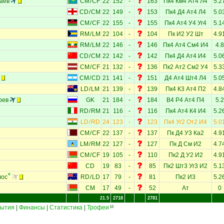
аев
CM
/
CF
22
152
-
163
Пк4
Км4
Ат4
Л4
5.2
CD
/
CM
22
149
-
153
Пк4
Д4
Ат4
Л4
5.0
CM
/
CF
22
155
-
155
Пк4
Ат4
У4
Уг4
5.1
RM
/
LM
22
104
-
104
Пк
И2
У2
Шт
4.9
RM
/
LM
22
146
-
146
Пк4
Ат4
См4
И4
4.8
CD
/
CM
22
142
-
142
Пк4
Д4
Ат4
И4
5.0
CM
/
CF
21
132
-
136
Пк2
Ат2
См2
У4
5.3
CM
/
CD
21
141
-
151
Д4
Ат4
Шт4
Л4
5.0
LD
/
LM
21
139
-
139
Пк4
К3
Ат4
П2
4.8
рев
GK
21
184
-
184
В4
Р4
Ат4
П4
5.2
RD
/
RM
21
116
-
116
Пк4
Ат4
К4
И4
5.2
LD
/
RD
24
123
-
123
Пк4
Уг2
От2
И4
5.0
CM
/
CF
22
137
-
137
Пк
Д4
У3
Ка2
4.9
LM
/
RM
22
127
-
127
Пк
Д
См
И2
4.7
CM
/
CF
19
105
-
110
Пк2
Д
У2
И2
4.9
CD
19
83
-
85
Пк2
Шт3
Уг3
И2
5.1
лос
RD
/
LD
17
79
-
81
Пк2
И3
5.2
CM
17
49
-
52
Ат
0
21.5
2718
2781
ытия
|
Финансы
|
Статистика
|
Трофеи
16