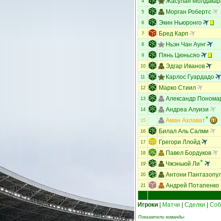
Жасулан Молдакар
4
Морган Робертс
5
Экин Ньюронго
6
Бред Карп
7
Ньэн Чан Аунг
8
Пянь Цюньсяо
9
Эдгар Иванов
10
Карлос Гуардадо
11
Марко Стиил
12
Александр Понома
13
Андреа Алуизи
14
Аман Ахлават
15
Билал Аль Салми
16
Грегори Ллойд
17
Павел Бордуков
18
Чжэньюй Ли
19
Антони Пантазопу
20
Андрей Потапенко
21
Игроки
|
Матчи
|
Сделки
|
Соб
Показатели команды: