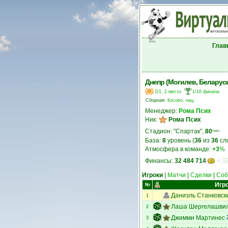
Глав
Днепр (Могилев, Беларус
D1, 2 место
1/16 финала
Сборная:
Косово, нац.
Менеджер:
Рома Псих
Ник:
Рома Псих
Стадион: "Спартак",
80
тыс.
База:
8
уровень (
36
из
36
сл
Атмосфера в команде:
+3
%
Финансы:
32 484 714
= 32
Игроки
|
Матчи
|
Сделки
|
Соб
Игр
№
Даниэль Станковск
1
Лаша Шергелашви
2
Джимми Мартинес
3