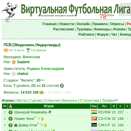
Главная
|
Новости
|
Онлайн
|
Правила
|
Опросы
|
Ре
Расписание
|
Турниры
|
Команды
|
Игроки
|
Т
Рейтинги
|
Форум
|
Чат
|
Конку
ПСВ (Эйндховен, Нидерланды)
D1, 8 место
1/16 финала
Менеджер:
Вячеслав
Ник:
Sapient
Заместитель:
Родион Александров
Ник:
shakal
Стадион: "Филипс",
65
тыс.
База:
7
уровень (
31
из
32
слотов)
Финансы:
14 010 188
= 14 010к = 14м
Игроки
|
Матчи
|
Сделки
|
События
|
Финансы
|
Статистика
|
Трофеи
85
Игрок
№
Нац
Поз
В
С
У
Шинирай Маквемба
RD
/
RM
33
207
-
1
Навин Чени
CD
/
CM
32
168
-
2
Давид Атак
CM
/
CF
31
164
-
3