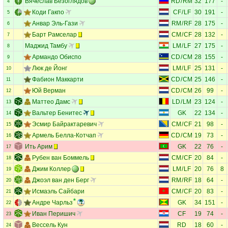
Вячеслав Безоглядов
RD
/
RM
32
177
-
4
Коди Гакпо
CF
/
LF
30
191
-
5
Анвар Эль-Гази
RM
/
RF
28
175
-
6
Барт Рамселар
CM
/
CF
28
132
-
7
Маджид Тамбу
LM
/
LF
27
175
-
8
Армандо Обиспо
CD
/
CM
28
155
-
9
Люк де Йонг
LM
/
LF
25
131
-
10
Фабион Маккарти
CD
/
CM
25
146
-
11
Юй Верман
CD
/
CM
26
99
-
12
Маттео Дамс
LD
/
LM
23
124
-
13
Вальтер Бенитес
GK
22
134
-
14
Эсмир Байрактаревич
CM
/
CF
21
98
-
15
Армель Белла-Котчап
CD
/
CM
19
73
-
16
Ить Арим
GK
22
76
-
17
Рубен ван Боммель
CM
/
CF
20
84
-
18
Джим Коллер
LM
/
LF
20
76
8
19
Джоэл ван ден Берг
RM
/
RF
18
64
-
20
Исмаэль Сайбари
CM
/
CF
20
83
-
21
Андре Чарльз
GK
34
151
-
22
Иван Перишич
CF
19
74
-
23
Вессель Кун
RD
18
60
-
24