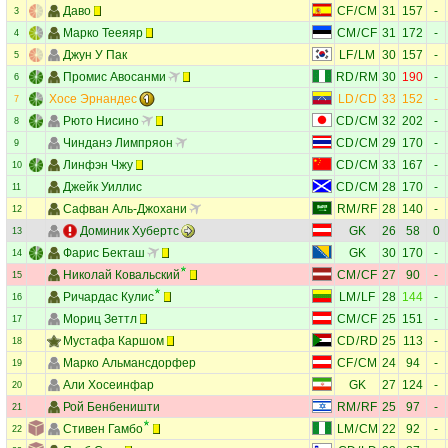
Даво
CF
/
CM
31
157
-
3
Марко Тееяяр
CM
/
CF
31
172
-
4
Джун У Пак
LF
/
LM
30
157
-
5
Промис Авосанми
RD
/
RM
30
190
-
6
Хосе Эрнандес
LD
/
CD
33
152
-
7
Рюто Нисино
CD
/
CM
32
202
-
8
Чинданэ Лимпряон
CD
/
CM
29
170
-
9
Линфэн Чжу
CD
/
CM
33
167
-
10
Джейк Уиллис
CD
/
CM
28
170
-
11
Сафван Аль-Джохани
RM
/
RF
28
140
-
12
Доминик Хубертс
GK
26
58
0
13
Фарис Бекташ
GK
30
170
-
14
Николай Ковальский
CM
/
CF
27
90
-
15
Ричардас Кулис
LM
/
LF
28
144
-
16
Мориц Зеттл
CM
/
CF
25
151
-
17
Мустафа Каршом
CD
/
RD
25
113
-
18
Марко Альмансдорфер
CF
/
CM
24
94
-
19
Али Хосеинфар
GK
27
124
-
20
Рой Бенбеништи
RM
/
RF
25
97
-
21
Стивен Гамбо
LM
/
CM
22
92
-
22