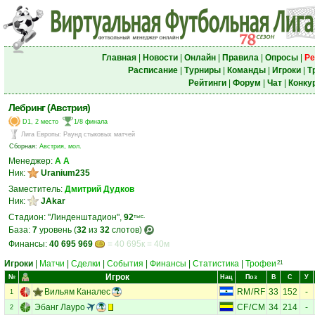
Главная
|
Новости
|
Онлайн
|
Правила
|
Опросы
|
Ре
Расписание
|
Турниры
|
Команды
|
Игроки
|
Т
Рейтинги
|
Форум
|
Чат
|
Конку
Лебринг (Австрия)
D1, 2 место
1/8 финала
Лига Европы
:
Раунд стыковых матчей
Сборная:
Австрия, мол.
Менеджер:
А А
Ник:
Uranium235
Заместитель:
Дмитрий Дудков
Ник:
JAkar
Стадион: "Линденштадион",
92
тыс.
База:
7
уровень (
32
из
32
слотов)
Финансы:
40 695 969
= 40 695к = 40м
Игроки
|
Матчи
|
Сделки
|
События
|
Финансы
|
Статистика
|
Трофеи
21
Игрок
№
Нац
Поз
В
С
У
Вильям Каналес
RM
/
RF
33
152
-
1
Эбанг Лауро
CF
/
CM
34
214
-
2