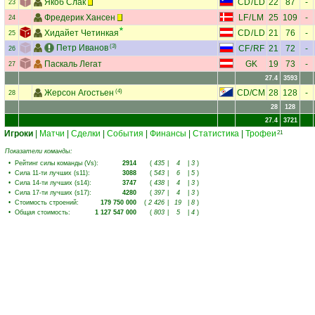
Якоб Слак
CD
/
LD
22
87
-
23
Фредерик Хансен
LF
/
LM
25
109
-
24
Хидайет Четинкая
CD
/
LD
21
76
-
25
Петр Иванов
(3)
CF
/
RF
21
72
-
26
Паскаль Легат
GK
19
73
-
27
27.4
3593
Жерсон Агостьен
(4)
CD
/
CM
28
128
-
28
28
128
27.4
3721
Игроки
|
Матчи
|
Сделки
|
События
|
Финансы
|
Статистика
|
Трофеи
21
Показатели команды:
•
Рейтинг силы команды (Vs)
:
2914
(
435
|
4
|
3
)
•
Сила 11-ти лучших (s11)
:
3088
(
543
|
6
|
5
)
•
Сила 14-ти лучших (s14)
:
3747
(
438
|
4
|
3
)
•
Сила 17-ти лучших (s17)
:
4280
(
397
|
4
|
3
)
•
Стоимость строений
:
179 750 000
(
2 426
|
19
|
8
)
•
Общая стоимость
:
1 127 547 000
(
803
|
5
|
4
)