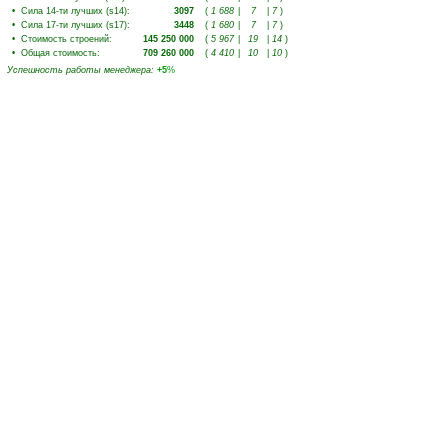
•
Сила 14-ти лучших (s14)
:
3097
(
1 688
|
7
|
7
)
•
Сила 17-ти лучших (s17)
:
3448
(
1 680
|
7
|
7
)
•
Стоимость строений
:
145 250 000
(
5 967
|
19
|
14
)
•
Общая стоимость
:
709 260 000
(
4 410
|
10
|
10
)
Успешность работы менеджера
:
+5
%