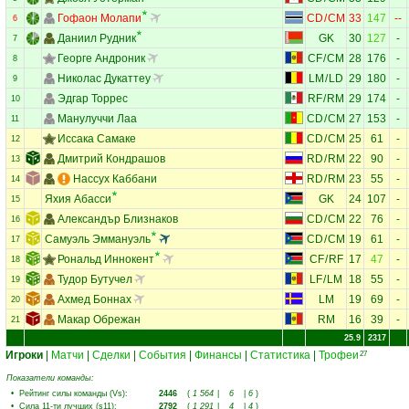
Гофаон Молапи
CD
/
CM
33
147
--
6
Даниил Рудник
GK
30
127
-
7
Георге Андроник
CF
/
CM
28
176
-
8
Николас Дукаттеу
LM
/
LD
29
180
-
9
Эдгар Торрес
RF
/
RM
29
174
-
10
Манулуччи Лаа
CD
/
CM
27
153
-
11
Иссака Самаке
CD
/
CM
25
61
-
12
Дмитрий Кондрашов
RD
/
RM
22
90
-
13
Нассух Каббани
RD
/
RM
23
55
-
14
Яхия Абасси
GK
24
107
-
15
Александър Близнаков
CD
/
CM
22
76
-
16
Самуэль Эммануэль
CD
/
CM
19
61
-
17
Рональд Иннокент
CF
/
RF
17
47
-
18
Тудор Бутучел
LF
/
LM
18
55
-
19
Ахмед Боннах
LM
19
69
-
20
Макар Обрежан
RM
16
39
-
21
25.9
2317
Игроки
|
Матчи
|
Сделки
|
События
|
Финансы
|
Статистика
|
Трофеи
27
Показатели команды:
•
Рейтинг силы команды (Vs)
:
2446
(
1 564
|
6
|
6
)
•
Сила 11-ти лучших (s11)
:
2792
(
1 291
|
4
|
4
)