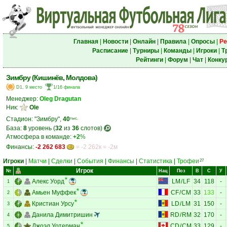
Главная
|
Новости
|
Онлайн
|
Правила
|
Опросы
|
Ре
Расписание
|
Турниры
|
Команды
|
Игроки
|
Т
Рейтинги
|
Форум
|
Чат
|
Конку
Зимбру (Кишинёв, Молдова)
D1, 9 место
1/16 финала
Менеджер:
Oleg Dragutan
Ник:
Ole
Стадион: "Зимбру",
40
тыс.
База:
8
уровень (
32
из
36
слотов)
Атмосфера в команде:
+2
%
Финансы:
-2 262 683
= -2 262к = -2м
Игроки
|
Матчи
|
Сделки
|
События
|
Финансы
|
Статистика
|
Трофеи
27
Игрок
№
Нац
Поз
В
С
У
Алекс Уорд
LM
/
LF
34
118
-
1
Амьен Муффек
CF
/
CM
33
133
-
2
Кристиан Урсу
LD
/
LM
31
150
-
3
Данила Димитришин
RD
/
RM
32
170
-
4
Джоэл Уотерман
CD
/
CM
33
129
-
5