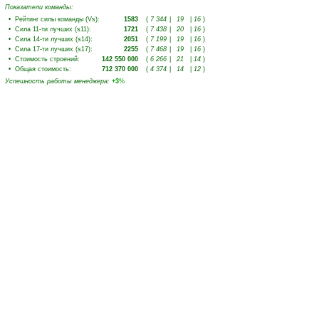
Показатели команды:
•
Рейтинг силы команды (Vs)
:
1583
(
7 344
|
19
|
16
)
•
Сила 11-ти лучших (s11)
:
1721
(
7 438
|
20
|
16
)
•
Сила 14-ти лучших (s14)
:
2051
(
7 199
|
19
|
16
)
•
Сила 17-ти лучших (s17)
:
2255
(
7 468
|
19
|
16
)
•
Стоимость строений
:
142 550 000
(
6 266
|
21
|
14
)
•
Общая стоимость
:
712 370 000
(
4 374
|
14
|
12
)
Успешность работы менеджера
:
+3
%