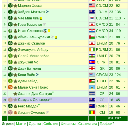
Марлон Фосси
CD
/
CM
22
92
-
6
Хайден Мэттьюз
LD
/
LM
23
136
-
7
Чае Мин Лим
CD
/
CM
21
113
-
8
Грэм Торрилья
CM
/
CD
21
84
-
9
Иван Слековач
CM
/
CD
34
119
-
10
Айман Аль-Бураики
RM
/
RF
21
88
-
11
Джеймс Скэнлон
LF
/
LM
20
76
-
12
Эммануэль Агбаду
RD
/
RM
21
86
-
13
Солей Монголобао
LM
/
LF
20
79
-
14
Джу-Сонг Чо
CF
/
RF
20
81
-
15
Джек Батленд
GK
20
86
-
16
Кени Вайн
CF
/
CM
23
124
-
17
Адам Кайед
CF
/
LF
22
96
-
18
Малик Сент Прикс
LF
/
LM
20
61
-
19
Джанни Душ Сантуш
CF
24
86
-
20
Самуэль Сильвера
(4)
CF
16
45
-
21
Рекс Мэддок
RM
/
RF
16
46
-
22
Лассин Сумаоро
CM
19
68
-
23
22.6
2127
Игроки
|
Матчи
|
Сделки
|
События
|
Финансы
|
Статистика
|
Трофеи
7