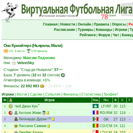
Главная
|
Новости
|
Онлайн
|
Правила
|
Опросы
|
Ре
Расписание
|
Турниры
|
Команды
|
Игроки
|
Т
Рейтинги
|
Форум
|
Чат
|
Конку
Онс Криэйтерз (Ньярела, Мали)
D1, 8 место
1/16 финала
Менеджер:
Максим Педченко
Ник:
VelvetSky
Стадион: "Стад-де-Ньярела",
57
тыс.
База:
7
уровень (
32
из
32
слотов)
Атмосфера в команде:
+1
%
Финансы:
22 692 983
= 22 692к = 22м
Игроки
|
Матчи
|
Сделки
|
События
|
Финансы
|
Статистика
|
Трофеи
7
Игрок
№
Нац
Поз
В
С
У
Чей Джан Кун
LF
/
RF
30
115
-
1
Антони Живе
RD
/
RM
32
119
-
2
Леонардо Дуран
(11)
GK
27
113
-
3
Лассана Самаке
CD
/
CM
24
111
-
4
Джеймс Браун
LD
/
LM
24
103
-
5