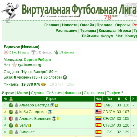
Главная
|
Новости
|
Онлайн
|
Правила
|
Опросы
|
Ре
Расписание
|
Турниры
|
Команды
|
Игроки
|
Т
Рейтинги
|
Форум
|
Чат
|
Конку
Бадахос (Испания)
D3-A, 14 место
1/32 финала
1/8 финала
Менеджер:
Сергей Рябцев
Ник:
ryabcev-serg
Стадион: "Нуэво Виверо",
80
тыс.
База:
8
уровень (
35
из
36
слотов)
Финансы:
19 378 976
= 19 378к = 19м
Игроки
|
Матчи
|
Сделки
|
События
|
Финансы
|
Статистика
|
Трофеи
19
Игрок
№
Нац
Поз
В
С
У
Альваро Бастида
LM
/
LF
33
116
-
1
Коби Сандквист
CD
/
CM
33
107
-
2
Алексис Валенсия
CF
/
CM
33
105
-
3
Зелу
CF
/
CM
33
120
-
4
Лимонес
GK
32
129
-
5