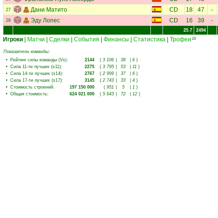
Дани Матито
CD
18
47
-
27
Эду Лопес
CD
16
39
-
28
25.7
2494
Игроки
|
Матчи
|
Сделки
|
События
|
Финансы
|
Статистика
|
Трофеи
19
Показатели команды:
•
Рейтинг силы команды (Vs)
:
2144
(
3 106
|
38
|
6
)
•
Сила 11-ти лучших (s11)
:
2275
(
3 795
|
53
|
11
)
•
Сила 14-ти лучших (s14)
:
2767
(
2 999
|
37
|
6
)
•
Сила 17-ти лучших (s17)
:
3145
(
2 743
|
33
|
4
)
•
Стоимость строений
:
197 150 000
(
951
|
5
|
1
)
•
Общая стоимость
:
624 021 000
(
5 643
|
72
|
12
)