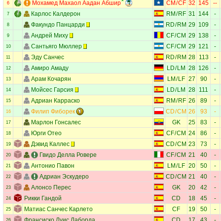
Мохамед Махаол Аадан Абшир
CM
/
CF
32
145
--
6
Карлос Калдерон
RM
/
RF
31
144
-
7
Факундо Панцарди
RD
/
RM
29
109
-
8
Андрей Миху
CF
/
CM
29
138
-
9
Сантьяго Мюллер
CF
/
CM
29
121
-
10
Эду Санчес
RD
/
RM
28
113
-
11
Амиро Амаду
LD
/
LM
28
126
-
12
Арам Кочарян
LM
/
LF
27
90
-
13
Мойсес Гарсия
LD
/
LM
28
111
-
14
Адриан Карраско
RM
/
RF
26
89
-
15
Филип Фиборек
CD
/
CM
26
93
-
16
Марлон Гонсалес
GK
25
83
-
17
Юрги Отео
CF
/
CM
24
86
-
18
Дэвид Каллес
CD
/
CM
23
73
-
19
Гвидо Делла Ровере
CF
/
CM
21
40
-
20
Антонио Павон
LM
/
LF
20
50
-
21
Адриан Эскудеро
CD
/
CM
21
40
-
22
Алонсо Перес
GK
20
42
-
23
Рикки Гандой
CD
18
45
-
24
Матиас Санчес Карлето
CF
19
50
-
25
Франсиско Луис Лаборда
CD
17
43
-
26