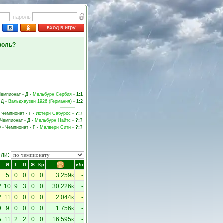
пароль
вход в игру
роль?
 Чемпионат - Д -
Мельбурн Сербия
-
1:1
 Д -
Вальдхаузен 1926 (Германия)
-
1:2
- Чемпионат - Г -
Истерн Сабурбс
-
?:?
- Чемпионат - Д -
Мельбурн Найтс
-
?:?
0 - Чемпионат - Г -
Малверн Сити
-
?:?
ели:
И
Г
П
Ж
Кр
и/о
5
0
0
0
0
3 259к
-
2
10
9
3
0
0
30 226к
-
2
11
0
0
0
0
2 044к
-
9
9
0
0
0
0
1 756к
-
5
11
2
2
0
0
16 595к
-