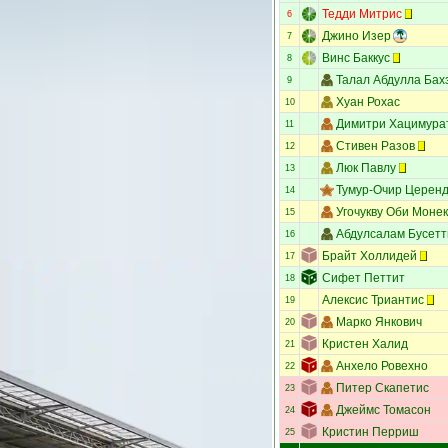
Тедди Митрис
6
Джино Изер
7
Винс Баккус
8
Талал Абдулла Бах
9
Хуан Рохас
10
Димитри Хацимура
11
Стивен Разов
12
Люк Павлу
13
Тумур-Очир Церен
14
Угочукву Оби Моне
15
Абдулсалам Бусетт
16
Брайт Холлидей
17
Сифет Петтит
18
Алексис Триантис
19
Марко Янкович
20
Кристен Халид
21
Анхело Ровехно
22
Питер Скапетис
23
Джеймс Томасон
24
Кристин Перриш
25