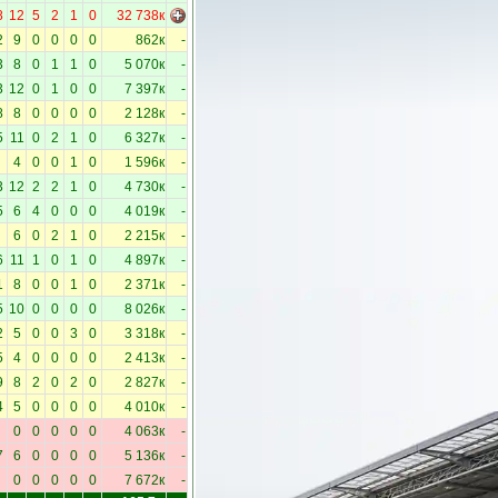
8
12
5
2
1
0
32 738к
2
9
0
0
0
0
862к
-
3
8
0
1
1
0
5 070к
-
3
12
0
1
0
0
7 397к
-
8
8
0
0
0
0
2 128к
-
5
11
0
2
1
0
6 327к
-
4
0
0
1
0
1 596к
-
3
12
2
2
1
0
4 730к
-
5
6
4
0
0
0
4 019к
-
6
0
2
1
0
2 215к
-
6
11
1
0
1
0
4 897к
-
1
8
0
0
1
0
2 371к
-
5
10
0
0
0
0
8 026к
-
2
5
0
0
3
0
3 318к
-
5
4
0
0
0
0
2 413к
-
9
8
2
0
2
0
2 827к
-
4
5
0
0
0
0
4 010к
-
0
0
0
0
0
4 063к
-
7
6
0
0
0
0
5 136к
-
0
0
0
0
0
7 672к
-