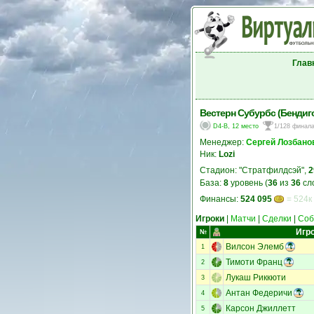
Глав
Вестерн Субурбс (Бендиг
D4-B, 12 место
1/128 финал
Менеджер:
Сергей Лозбано
Ник:
Lozi
Стадион: "Стратфилдсэй",
2
База:
8
уровень (
36
из
36
сл
Финансы:
524 095
= 524к
Игроки
|
Матчи
|
Сделки
|
Соб
Игр
№
Вилсон Элемб
1
Тимоти Франц
2
Лукаш Риккюти
3
Антан Федеричи
4
Карсон Джиллетт
5