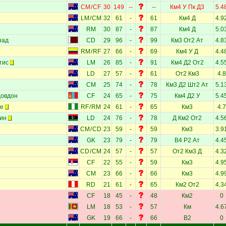
CM
/
CF
30
149
--
--
Км4
У
Пк
Д3
5.4
LM
/
CM
32
61
-
61
Км4
Д
4.9
RM
30
87
-
87
Км4
Д
5.0
зад
CD
29
96
-
99
Км3
От2
Ат
4.8
RM
/
RF
27
66
-
69
Км4
У
Д
4.4
тис
LM
26
85
-
91
Км4
Д2
От2
4.5
LD
27
57
-
61
От2
Км3
4.8
CM
25
74
-
78
Км3
Д2
Шт2
Ат
5.1
довдон
CF
24
65
-
75
Км4
Д2
У
5.4
ке
RF
/
RM
24
61
-
65
Км3
4.7
ин
LD
24
76
-
78
Д
Км2
От2
4.5
CM
/
CD
23
59
-
59
Км3
3.9
GK
23
79
-
79
В4
Р2
Ат
4.4
CD
/
CM
24
57
-
57
От2
Км3
Д
4.3
CF
22
55
-
59
Км3
4.9
CM
23
66
-
66
Км3
4.9
RD
21
61
-
65
Км2
От2
4.3
CF
18
45
-
48
Км2
0
LM
18
53
-
57
Км
4.6
GK
19
66
-
66
В2
0