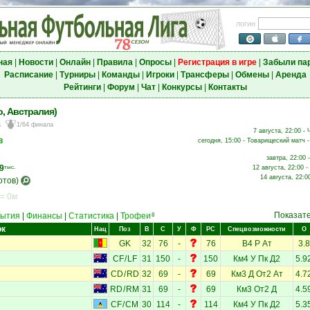
логин
ная
|
Новости
|
Онлайн
|
Правила
|
Опросы
|
Регистрация в игре
|
Забыли па
Расписание
|
Турниры
|
Команды
|
Игроки
|
Трансферы
|
Обмены
|
Аренда
Рейтинги
|
Форум
|
Чат
|
Конкурсы
|
Контакты
о, Австралия)
а
1/64 финала
7 августа, 22:00 -
в
сегодня, 15:00 - Товарищеский матч -
завтра, 22:00 
9
тыс.
12 августа, 22:00 
14 августа, 22:0
отов)
 = 0м
Показат
ытия
|
Финансы
|
Статистика
|
Трофеи
8
ок
Нац
Поз
В
С
У
Ф
РС
Спецвозможности
О
GK
32
76
-
76
В4
Р
Ат
3.8
CF
/
LF
31
150
-
150
Км4
У
Пк
Д2
5.9
CD
/
RD
32
69
-
69
Км3
Д
От2
Ат
4.7
RD
/
RM
31
69
-
69
Км3
От2
Д
4.5
CF
/
CM
30
114
-
114
Км4
У
Пк
Д2
5.3