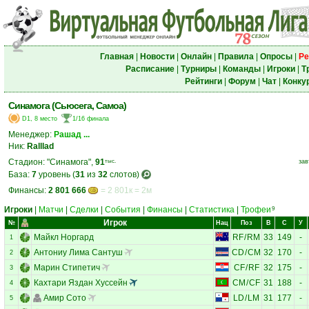
Главная
|
Новости
|
Онлайн
|
Правила
|
Опросы
|
Ре
Расписание
|
Турниры
|
Команды
|
Игроки
|
Т
Рейтинги
|
Форум
|
Чат
|
Конку
Синамога (Сьюсега, Самоа)
D1, 8 место
1/16 финала
Менеджер:
Рашад ...
Ник:
Ralllad
Стадион: "Синамога",
91
тыс.
зав
База:
7
уровень (
31
из
32
слотов)
Финансы:
2 801 666
= 2 801к = 2м
Игроки
|
Матчи
|
Сделки
|
События
|
Финансы
|
Статистика
|
Трофеи
9
Игрок
№
Нац
Поз
В
С
У
Майкл Норгард
RF
/
RM
33
149
-
1
Антониу Лима Сантуш
CD
/
CM
32
170
-
2
Марин Стипетич
CF
/
RF
32
175
-
3
Кахтари Яздан Хуссейн
CM
/
CF
31
188
-
4
Амир Сото
LD
/
LM
31
177
-
5