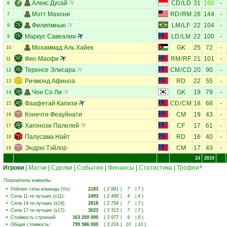
Алекс Дусай
CD
/
LD
31
160
-
6
Мэтт Махони
RD
/
RM
28
144
-
7
Филипмнью
LM
/
LF
22
104
-
8
Маркус Савеалии
LD
/
LM
22
100
-
9
Мохаммад Аль Хайек
GK
25
72
-
10
Фио Маофи
RM
/
RF
21
101
-
11
Теренсе Элисара
CM
/
CD
20
90
-
12
Ричмонд Афиноа
RD
22
55
-
13
Чон Со Ли
GK
19
79
-
14
Фаафетай Капизи
CD
/
CM
18
68
-
15
Конечти Феауйнати
CM
19
43
-
16
Хагонози Палелей
CF
17
61
-
17
Палусама Найт
RD
16
40
-
18
Эндрю Тэйлор
CM
17
43
-
19
24
2019
Игроки
|
Матчи
|
Сделки
|
События
|
Финансы
|
Статистика
|
Трофеи
9
Показатели команды:
•
Рейтинг силы команды (Vs)
:
2183
(
2 881
|
7
|
7
)
•
Сила 11-ти лучших (s11)
:
2493
(
2 498
|
4
|
4
)
•
Сила 14-ти лучших (s14)
:
2818
(
2 794
|
7
|
7
)
•
Сила 17-ти лучших (s17)
:
3023
(
3 313
|
7
|
7
)
•
Стоимость строений
:
163 250 000
(
3 977
|
9
|
8
)
•
Общая стоимость
:
799 586 000
(
3 216
|
10
|
10
)