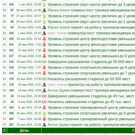
Уровень строения скаут-центр увеличен до 3 уров
62
100
1 авг 2022, 22:08
Юрген Клопп
покинул пост тренера-менеджера к
62
87
29 июл 2022, 10:36
Уровень строения скаут-центр увеличен до 2 уров
62
77
27 июл 2022, 22:07
Уровень строения скаут-центр увеличен до 1 уров
62
65
25 июл 2022, 22:07
Юрген Клопп
принят на работу тренером-менедж
62
63
25 июл 2022, 9:45
смис чсмчм
покинул(а) пост тренера-менеджера 
61
239
1 июн 2022, 10:37
Уровень строения центр физподготовки уменьшен
61
225
29 мая 2022, 15:19
Уровень строения центр физподготовки уменьшен
61
223
28 мая 2022, 7:02
Уровень строения центр физподготовки уменьшен
61
221
27 мая 2022, 7:36
Уровень строения скаут-центр уменьшен до 0 уро
61
217
26 мая 2022, 6:18
Завершено расширение стадиона до 50 000 мест
61
216
25 мая 2022, 22:08
Уровень строения спортшкола уменьшен до 6 уро
61
215
25 мая 2022, 7:37
Уровень строения спортшкола уменьшен до 7 уро
61
210
24 мая 2022, 6:05
Началось расширение стадиона до 50 000 мест
61
178
16 мая 2022, 17:59
смис чсмчм
принят(а) на работу тренером-менед
61
178
16 мая 2022, 9:31
Антон Щукин
покинул пост тренера-менеджера к
61
140
10 мая 2022, 9:06
Завершено уменьшение стадиона до 45 тыс. мест
61
24
13 апр 2022, 22:06
Началось уменьшение стадиона до 45 тыс. мест
61
16
9 апр 2022, 18:09
Уровень строения тренировочный центр уменьшен
58
193
11 авг 2021, 23:19
Уровень строения спортшкола увеличен до 8 уров
57
358
26 июн 2021, 22:11
Уровень строения тренировочный центр уменьшен
57
287
7 июн 2021, 23:28
Антон Щукин
принят на работу тренером-менедж
57
257
31 мая 2021, 12:09
С
День
С