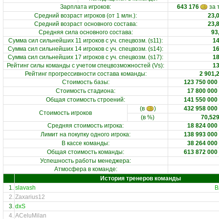
Зарплата игроков
:
643 176
за 
Средний возраст игроков (от 1 млн.)
:
23,
Средний возраст основного состава
:
23,
Средняя сила основного состава
:
93
Сумма сил сильнейших 11 игроков с уч. спецвозм. (s11)
:
1
Сумма сил сильнейших 14 игроков с уч. спецвозм. (s14)
:
1
Сумма сил сильнейших 17 игроков с уч. спецвозм. (s17)
:
1
Рейтинг силы команды с учетом спецвозможностей (Vs)
:
1
Рейтинг прогрессивности состава команды
:
2 901,
Стоимость базы
:
123 750 000
Стоимость стадиона
:
17 800 000
Общая стоимость строений
:
141 550 000
(в
)
432 958 000
Стоимость игроков
(в %)
70,52
Средняя стоимость игрока
:
18 824 000
Лимит на покупку одного игрока
:
138 993 000
В кассе команды
:
38 264 000
Общая стоимость команды
:
613 872 000
Успешность работы менеджера:
Атмосфера в команде:
История тренеров команды
1.
slavash
В
2.
Zaxarius12
3.
dxS
4.
ACeluMilan