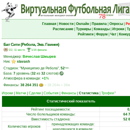
Главная
|
Новости
|
Онлайн
|
Правила
|
Опросы
|
Ре
Расписание
|
Турниры
|
Команды
|
Игроки
|
Т
Рейтинги
|
Форум
|
Чат
|
Конку
Бат Сити (Ребола, Экв. Гвинея)
D2, 11 место
1/16 финала
Менеджер:
Вячеслав Шмырев
Ник:
slavash
Стадион: "Муниципио де Ребола",
52
тыс.
База:
7
уровень (
32
из
32
слотов)
Атмосфера в команде:
+1
%
Финансы:
38 264 351
= 38 264к = 38м
Игроки
|
Матчи
|
Сделки
|
События
|
Финансы
|
Статистика
|
Трофеи
7
Статистический показатель
Рейтинг посещаемости
:
0
Число болельщиков команды:
64 
Вместимость стадиона
:
52 
принадлежащих команде
:
Количество игроков
находящихся в команде
: