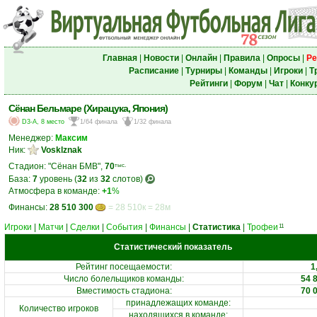
Главная
|
Новости
|
Онлайн
|
Правила
|
Опросы
|
Ре
Расписание
|
Турниры
|
Команды
|
Игроки
|
Т
Рейтинги
|
Форум
|
Чат
|
Конку
Сёнан Бельмаре (Хирацука, Япония)
D3-A, 8 место
1/64 финала
1/32 финала
Менеджер:
Максим
Ник:
Vosklznak
Стадион: "Сёнан БМВ",
70
тыс.
База:
7
уровень (
32
из
32
слотов)
Атмосфера в команде:
+1
%
Финансы:
28 510 300
= 28 510к = 28м
Игроки
|
Матчи
|
Сделки
|
События
|
Финансы
|
Статистика
|
Трофеи
11
Статистический показатель
Рейтинг посещаемости
:
1
Число болельщиков команды:
54 
Вместимость стадиона
:
70 
принадлежащих команде
:
Количество игроков
находящихся в команде
: