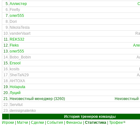
5.
Аллистер
С
6.
Firefly
7.
олег555
8.
Dori
9.
NikolaTesla
10.
vanderVaart
Ra
11.
REKS32
12.
Fleks
Але
13.
олег555
14.
Bobo_Bobin
А
15.
Ersool
16.
kosits
17.
SheiTaN29
А
18.
AHTOXA
19.
Holaputa
20.
Луций
21.
Неизвестный менеджер (3260)
Неизвестный 
22.
Servitut
23.
denisignatenko
История тренеров команды
Игроки
|
Матчи
|
Сделки
|
События
|
Финансы
|
Статистика
|
Трофеи
11