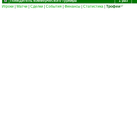
Победитель коммерческого турнира
1 раз
Игроки
|
Матчи
|
Сделки
|
События
|
Финансы
|
Статистика
|
Трофеи
17