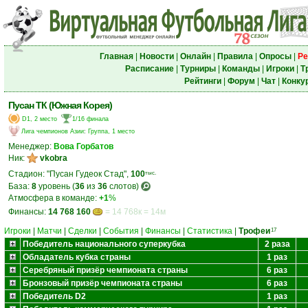
Главная
|
Новости
|
Онлайн
|
Правила
|
Опросы
|
Ре
Расписание
|
Турниры
|
Команды
|
Игроки
|
Т
Рейтинги
|
Форум
|
Чат
|
Конку
Пусан ТК (Южная Корея)
D1, 2 место
1/16 финала
Лига чемпионов Азии
:
Группа, 1 место
Менеджер:
Вова Горбатов
Ник:
vkobra
Стадион: "Пусан Гудеок Стад",
100
тыс.
База:
8
уровень (
36
из
36
слотов)
Атмосфера в команде:
+1
%
Финансы:
14 768 160
= 14 768к = 14м
Игроки
|
Матчи
|
Сделки
|
События
|
Финансы
|
Статистика
|
Трофеи
17
Победитель национального суперкубка
2 раза
Обладатель кубка страны
1 раз
Серебряный призёр чемпионата страны
6 раз
Бронзовый призёр чемпионата страны
6 раз
Победитель D2
1 раз