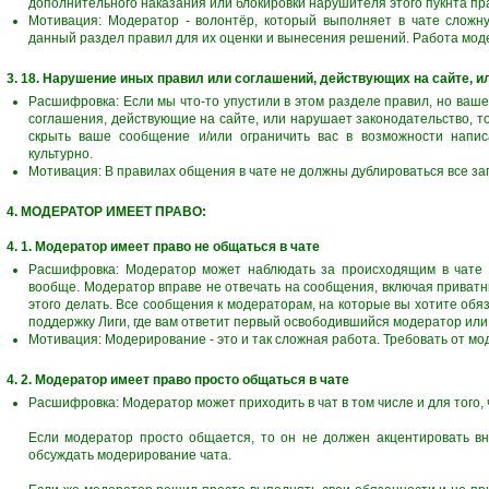
дополнительного наказания или блокировки нарушителя этого пукнта п
Мотивация: Модератор - волонтёр, который выполняет в чате сложн
данный раздел правил для их оценки и вынесения решений. Работа мод
3. 18. Нарушение иных правил или соглашений, действующих на сайте, и
Расшифровка: Если мы что-то упустили в этом разделе правил, но ва
соглашения, действующие на сайте, или нарушает законодательство, то
скрыть ваше сообщение и/или ограничить вас в возможности напи
культурно.
Мотивация: В правилах общения в чате не должны дублироваться все зап
4. МОДЕРАТОР ИМЕЕТ ПРАВО:
4. 1. Модератор имеет право не общаться в чате
Расшифровка: Модератор может наблюдать за происходящим в чате н
вообще. Модератор вправе не отвечать на сообщения, включая приватн
этого делать. Все сообщения к модераторам, на которые вы хотите обяз
поддержку Лиги, где вам ответит первый освободившийся модератор или
Мотивация: Модерирование - это и так сложная работа. Требовать от м
4. 2. Модератор имеет право просто общаться в чате
Расшифровка: Модератор может приходить в чат в том числе и для того,
Если модератор просто общается, то он не должен акцентировать вн
обсуждать модерирование чата.