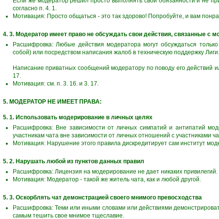
Если же модератор решил просто выполнять свои обязанности и не при
согласно п. 4. 1.
Мотивация: Просто общаться - это так здорово! Попробуйте, и вам понра
4. 3. Модератор имеет право не обсуждать свои действия, связанные с 
Расшифровка: Любые действия модератора могут обсуждаться только
собой) или посредством написания жалоб в техническую поддержку Лиги
Написание приватных сообщений модератору по поводу его действий или
17.
Мотивация: см. п. 3. 16. и 3. 17.
5. МОДЕРАТОР НЕ ИМЕЕТ ПРАВА:
5. 1. Использовать модерирование в личных целях
Расшифровка: Вне зависимости от личных симпатий и антипатий мод
участникам чата вне зависимости от личных отношений с участниками ча
Мотивация: Нарушение этого правила дискредитирует сам институт мод
5. 2. Нарушать любой из пунктов данных правил
Расшифровка: Лицензия на модерирование не дает никаких привилегий.
Мотивация: Модератор - такой же житель чата, как и любой другой.
5. 3. Оскорблять чат демонстрацией своего мнимого превосходства
Расшифровка: Теми или иными словами или действиями демонстрировать
самым тешить свое мнимое тщеславие.