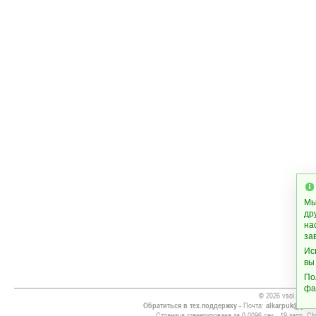
Мы
др
на
за
Ис
вы
По
фа
© 2026 vsol.org
Обратиться в тех.поддержку
- Почта:
alkarpuk@gmai
Страница сгенерирована за 0.0096 сек., 19 запр. Chr