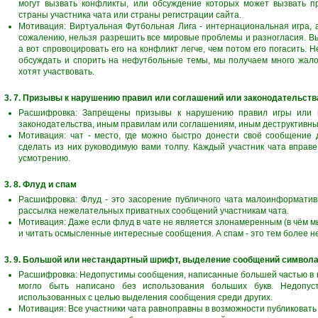
могут вызвать конфликты, или обсуждение которых может вызвать пр
страны участника чата или страны регистрации сайта.
Мотивация: Виртуальная Футбольная Лига - интернациональная игра, 
сожалению, нельзя разрешить все мировые проблемы и разногласия. Вы 
а вот спровоцировать его на конфликт легче, чем потом его погасить. 
обсуждать и спорить на нефутбольные темы, мы получаем много жалоб
хотят участвовать.
3. 7. Призывы к нарушению правил или соглашений или законодательс
Расшифровка: Запрещены призывы к нарушению правил игры или 
законодательства, иным правилам или соглашениям, иным деструктивн
Мотивация: чат - место, где можно быстро донести своё сообщение д
сделать из них руководимую вами толпу. Каждый участник чата вправ
усмотрению.
3. 8. Флуд и спам
Расшифровка: Флуд - это засорение публичного чата малоинформати
рассылка нежелательных приватных сообщений участникам чата.
Мотивация: Даже если флуд в чате не является злонамеренным (в чём м
и читать осмысленные интересные сообщения. А спам - это тем более не т
3. 9. Большой или нестандартный шрифт, выделение сообщений символ
Расшифровка: Недопустимы сообщения, написанные большей частью в вер
могло быть написано без использования больших букв. Недопус
использованных с целью выделения сообщения среди других.
Мотивация: Все участники чата равноправны в возможности публиковать