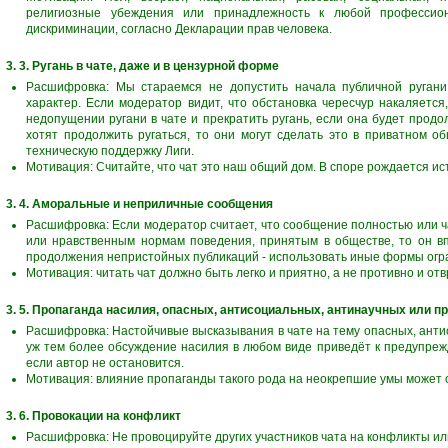
религиозные убеждения или принадлежность к любой профессио
дискриминации, согласно Декларации прав человека.
3. 3. Ругань в чате, даже и в цензурной форме
Расшифровка: Мы стараемся не допустить начала публичной ругани
характер. Если модератор видит, что обстановка чересчур накаляется
недопущении ругани в чате и прекратить ругань, если она будет продо
хотят продолжить ругаться, то они могут сделать это в приватном о
техническую поддержку Лиги.
Мотивация: Считайте, что чат это наш общий дом. В споре рождается ист
3. 4. Аморальные и неприличные сообщения
Расшифровка: Если модератор считает, что сообщение полностью или 
или нравственным нормам поведения, принятым в обществе, то он вп
продолжения непристойных публикаций - использовать иные формы огр
Мотивация: читать чат должно быть легко и приятно, а не противно и от
3. 5. Пропаганда насилия, опасных, антисоциальных, антинаучных или 
Расшифровка: Настойчивые высказывания в чате на тему опасных, анти
уж тем более обсуждение насилия в любом виде приведёт к предупре
если автор не остановится.
Мотивация: влияние пропаганды такого рода на неокрепшие умы может 
3. 6. Провокации на конфликт
Расшифровка: Не провоцируйте других участников чата на конфликты или