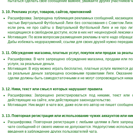
пытаться сделать свое сообщение важнее, уважайте других участников ч
3. 10. Реклама услуг, товаров, сайтов, приложений
Расшифровка: Запрещена публикация рекламных сообщений, касающихся 
частью Виртуальной Футбольной Лиги без согласования с Советом Лиги
если речь не про сайты о Виртуальной Футбольной Лиге и не про ли
находящиеся в свободном доступе, если в них нет нецензурной лексики 
Мотивация: По всем вопросам размещения рекламы в чате надо обращат
Дабы избежать недоразумений, ссылки для своих друзей нужно переда
3. 11. Обсуждение магазина, платных услуг, покупок или продаж за реал
Расшифровка: В чате запрещено обсуждение магазина, продажи или поку
услуги, за реальные деньги.
Мотивация: В игру можно играть бесплатно, платные услуги являются 
за реальные деньги запрещена основными правилами Лиги. Оказание 
сделки должны быть самодостаточными и не могут сопровождаться ника
3. 12. Ники, текст или смысл которых нарушают правила
Расшифровка: Запрещено регистрироваться под никами, текст или
действующие на сайте, или действующее законодательство.
Мотивация: Ник видят в чате все, даже если его автор не пишет сообще
3. 13. Повторная регистрация или использование чужих аккаунтов или ник
Расшифровка: Повторная регистрация с любыми целями в Лиге запреще
чате сообщений от своего имени не допускается. Недопустимо использов
введения в заблуждение других пользователей чата.