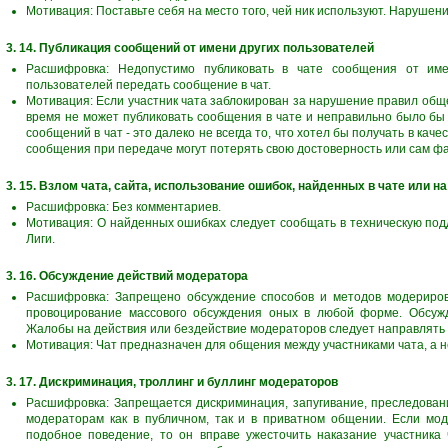
Мотивация: Поставьте себя на место того, чей ник используют. Нарушен
3. 14. Публикация сообщений от имени других пользователей
Расшифровка: Недопустимо публиковать в чате сообщения от име
пользователей передать сообщение в чат.
Мотивация: Если участник чата заблокирован за нарушение правил общен
время не может публиковать сообщения в чате и неправильно было бы 
сообщений в чат - это далеко не всегда то, что хотел бы получать в кач
сообщения при передаче могут потерять свою достоверность или сам ф
3. 15. Взлом чата, сайта, использование ошибок, найденных в чате или н
Расшифровка: Без комментариев.
Мотивация: О найденных ошибках следует сообщать в техническую под
Лиги.
3. 16. Обсуждение действий модератора
Расшифровка: Запрещено обсуждение способов и методов модерирова
провоцирование массового обсуждения оных в любой форме. Обсужд
Жалобы на действия или бездействие модераторов следует направлять 
Мотивация: Чат предназначен для общения между участниками чата, а н
3. 17. Дискриминация, троллинг и буллинг модераторов
Расшифровка: Запрещается дискриминация, запугивание, преследован
модераторам как в публичном, так и в приватном общении. Если мо
подобное поведение, то он вправе ужесточить наказание участника