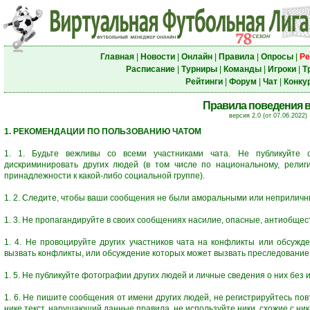
Главная
|
Новости
|
Онлайн
|
Правила
|
Опросы
|
Ре
Расписание
|
Турниры
|
Команды
|
Игроки
|
Т
Рейтинги
|
Форум
|
Чат
|
Конку
Правила поведения в
версия 2.0 (от 07.06.2022)
1. РЕКОМЕНДАЦИИ ПО ПОЛЬЗОВАНИЮ ЧАТОМ
1. 1. Будьте вежливы со всеми участниками чата. Не публикуйте с
дискриминировать других людей (в том числе по национальному, религи
принадлежности к какой-либо социальной группе).
1. 2. Следите, чтобы ваши сообщения не были аморальными или неприличн
1. 3. Не пропагандируйте в своих сообщениях насилие, опасные, антиобще
1. 4. Не провоцируйте других участников чата на конфликты или обсужде
вызвать конфликты, или обсуждение которых может вызвать преследование 
1. 5. Не публикуйте фотографии других людей и личные сведения о них без и
1. 6. Не пишите сообщения от имени других людей, не регистрируйтесь пов
нике текст, нарушающий данные правила, не используйте ники, схожие с ник