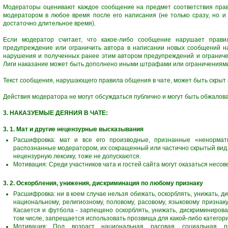
Модераторы оценивают каждое сообщение на предмет соответствия пра
модератором в любое время после его написания (не только сразу, но и
достаточно длительное время).
Если модератор считает, что какое-либо сообщение нарушает прав
предупреждение или ограничить автора в написании новых сообщений на 
нарушения и полученных ранее этим автором предупреждений и ограниче
Лиги наказание может быть дополнено иными штрафами или ограничениями и
Текст сообщения, нарушающего правила общения в чате, может быть скрыт
Действия модератора не могут обсуждаться публично и могут быть обжало
3. НАКАЗУЕМЫЕ ДЕЯНИЯ В ЧАТЕ:
3. 1. Мат и другие нецензурные высказывания
Расшифровка: мат и все его производные, признанные «ненормати
распознанные модератором, их сокращенный или частично скрытый вид. С
нецензурную лексику, тоже не допускаются.
Мотивация: Среди участников чата и гостей сайта могут оказаться несо
3. 2. Оскорбления, унижения, дискриминация по любому признаку
Расшифровка: ни в коем случае нельзя обижать, оскорблять, унижать, ди
национальному, религиозному, половому, расовому, языковому признаку
Касается и футбола - зарпещено оскорблять, унижать, дискриминиров
том числе, запрещается использовать прозвища для какой-либо категори
Мотивация: Пол, возраст, национальная, расовая, социальная, п