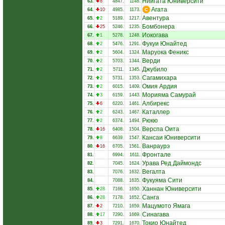
Ниигата Юниверсити
63.
8
4847.
1148.
Агата
64.
10
4985.
1173.
Авентура
65.
2
5189.
1217.
Бомбонера
66.
25
5246.
1235.
Иокогава
67.
1
5278.
1248.
Фукуи Юнайтед
68.
2
5476.
1291.
Маруока Феникс
69.
2
5604.
1324.
Верди
70.
2
5703.
1344.
Джубило
71.
2
5711.
1345.
Сагамихара
72.
2
5731.
1353.
Омия Ардия
73.
2
6015.
1409.
Морияма Самурай
74.
3
6159.
1443.
Албирекс
75.
6
6220.
1461.
Каталлер
76.
2
6243.
1467.
Рюкю
77.
2
6374.
1494.
Верспа Оита
78.
16
6408.
1504.
Кансаи Юниверсити
79.
8
6639.
1547.
Ванраурэ
80.
16
6705.
1561.
Фронтале
81.
6994.
1611.
Урава Ред Даймондс
82.
7045.
1624.
Вегалта
83.
7076.
1632.
Фукуяма Сити
84.
7088.
1635.
Ханнан Юниверсити
85.
28
7166.
1650.
Санга
86.
28
7178.
1652.
Мацумото Ямага
87.
2
7210.
1659.
Синагава
88.
17
7290.
1669.
Токио Юнайтед
89.
3
7291.
1670.