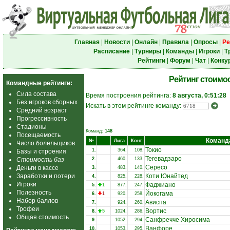
Главная
|
Новости
|
Онлайн
|
Правила
|
Опросы
|
Ре
Расписание
|
Турниры
|
Команды
|
Игроки
|
Т
Рейтинги
|
Форум
|
Чат
|
Конку
Рейтинг стоимо
Командные рейтинги:
Сила состава
Время построения рейтинга:
8 августа, 0:51:28
Без игроков сборных
Искать в этом рейтинге команду:
Средний возраст
Прогрессивность
Стадионы
Команд:
148
Посещаемость
Команд
№
Лига
Конт
Число болельщиков
Токио
1.
364.
108.
Базы и строения
Тегевадзаро
Стоимость баз
2.
460.
133.
Сересо
Деньги в кассе
3.
483.
140.
Заработки и потери
Коти Юнайтед
4.
825.
228.
Игроки
Фаджиано
5.
1
877.
247.
Полезность
Йокогама
6.
1
920.
258.
Набор баллов
Ависпа
7.
924.
260.
Трофеи
Вортис
8.
5
1024.
286.
Общая стоимость
Санфречче Хиросима
9.
1052.
294.
Ванфоре
10.
1053.
295.