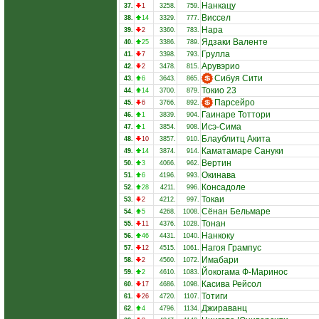
Нанкацу
37.
1
3258.
759.
Виссел
38.
14
3329.
777.
Нара
39.
2
3360.
783.
Ядзаки Валенте
40.
25
3386.
789.
Грулла
41.
7
3398.
793.
Арувэрио
42.
2
3478.
815.
Сибуя Сити
43.
6
3643.
865.
Токио 23
44.
14
3700.
879.
Парсейро
45.
6
3766.
892.
Гаинаре Тоттори
46.
1
3839.
904.
Исэ-Сима
47.
1
3854.
908.
Блаублитц Акита
48.
10
3857.
910.
Каматамаре Сануки
49.
14
3874.
914.
Вертин
50.
3
4066.
962.
Окинава
51.
6
4196.
993.
Консадоле
52.
28
4211.
996.
Токаи
53.
2
4212.
997.
Сёнан Бельмаре
54.
5
4268.
1008.
Тонан
55.
11
4376.
1028.
Нанкоку
56.
46
4431.
1040.
Нагоя Грампус
57.
12
4515.
1061.
Имабари
58.
2
4560.
1072.
Йокогама Ф-Маринос
59.
2
4610.
1083.
Касива Рейсол
60.
17
4686.
1098.
Тотиги
61.
26
4720.
1107.
Джираванц
62.
4
4796.
1134.