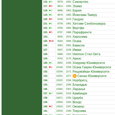
Сикокутюо
116.
3
8579.
1942.
Эхимэ
117.
5
8613.
1950.
Кария
118.
2
8666.
1963.
Йокогама Такеру
119.
2
8676.
1965.
Гандзю
120.
5
8748.
1979.
Хитоме Сенбонзакура
121.
1
8759.
1981.
Вертфи
122.
1
8766.
1982.
Парафренте
123.
5
8797.
1988.
Хиросима
124.
8930.
2015.
Осака
125.
49
9344.
2084.
Кавасое
126.
9363.
2091.
Иваки
127.
9447.
2108.
Ниппон Стил Оита
128.
9496.
2115.
Ариэс
129.
9743.
2170.
Хокурику Юниверсити
130.
1
9952.
2208.
Осака Гакуин Юниверсити
131.
1
10146.
2256.
Рицумэйкан Юниверсити
132.
10204.
2271.
Сюнан Юниверсити
133.
10251.
2277.
Норбритц
134.
10322.
2294.
Бланкдью
135.
10347.
2299.
Ларанья
136.
10362.
2301.
Камбиаре
137.
3
10445.
2319.
Цукуба
138.
10471.
2330.
Вондс
139.
10504.
2343.
Ококиас
140.
3
10524.
2347.
Токусима
141.
10533.
2349.