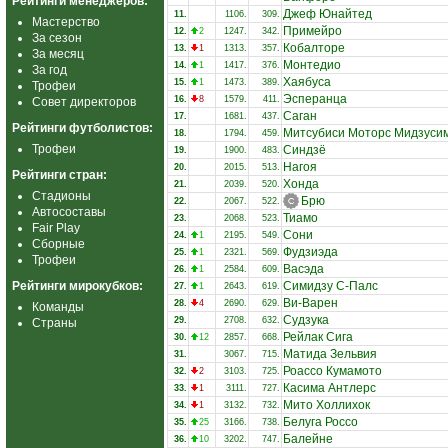
Рейтинги менеджеров:
Джеф Юнайтед
11.
1106.
309.
Мастерство
Примейро
12.
2
1247.
342.
За сезон
Кобалторе
13.
1
1313.
357.
За месяц
Монтедио
14.
1
1417.
376.
За год
Хаябуса
15.
1
1473.
389.
Трофеи
Эсперанца
16.
8
1579.
411.
Совет директоров
Саган
17.
1681.
437.
Рейтинги футболистов:
Митсубиси Моторс Мидзуси
18.
1794.
459.
Трофеи
Синдзё
19.
1900.
483.
Нагоя
20.
2015.
513.
Рейтинги стран:
Хонда
21.
2039.
520.
Стадионы
Брю
22.
2067.
522.
Автосоставы
Тиамо
23.
2068.
523.
Fair Play
Сони
24.
1
2195.
549.
Сборные
Фудзиэда
25.
1
2321.
569.
Трофеи
Васэда
26.
1
2584.
609.
Рейтинги мирокубков:
Симидзу С-Палс
27.
1
2643.
619.
Ви-Варен
28.
4
2690.
629.
Команды
Судзука
29.
2708.
632.
Страны
Рейлак Сига
30.
12
2857.
668.
Матида Зельвия
31.
3067.
715.
Роассо Кумамото
32.
2
3103.
725.
Касима Антлерс
33.
1
3111.
727.
Мито Холлихок
34.
1
3132.
732.
Белуга Россо
35.
25
3166.
738.
Балейне
36.
10
3202.
747.