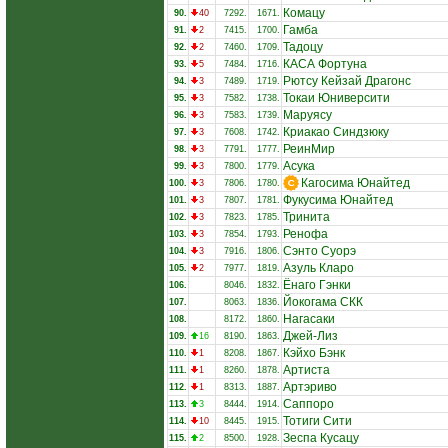
Комацу
90.
40
7292.
1671.
Гамба
91.
2
7415.
1700.
Тадоцу
92.
2
7460.
1709.
КАСА Фортуна
93.
5
7484.
1716.
Рютсу Кейзай Драгонс
94.
3
7489.
1719.
Токаи Юниверсити
95.
3
7582.
1738.
Маруясу
96.
3
7583.
1739.
Криакао Синдзюку
97.
3
7608.
1742.
РеинМир
98.
3
7791.
1777.
Асука
99.
3
7800.
1779.
Кагосима Юнайтед
100.
3
7806.
1780.
Фукусима Юнайтед
101.
3
7807.
1781.
Тринита
102.
3
7823.
1785.
Ренофа
103.
3
7854.
1793.
Сэнто Суорэ
104.
3
7916.
1806.
Азуль Кларо
105.
2
7977.
1819.
Ёнаго Гэнки
106.
8046.
1832.
Йокогама СКК
107.
8063.
1836.
Нагасаки
108.
8172.
1860.
Джей-Лиз
109.
16
8190.
1863.
Кэйхо Бэнк
110.
1
8208.
1867.
Артиста
111.
1
8260.
1878.
Артэриво
112.
1
8313.
1887.
Саппоро
113.
3
8444.
1914.
Тотиги Сити
114.
10
8445.
1915.
Зеспа Кусацу
115.
2
8500.
1928.