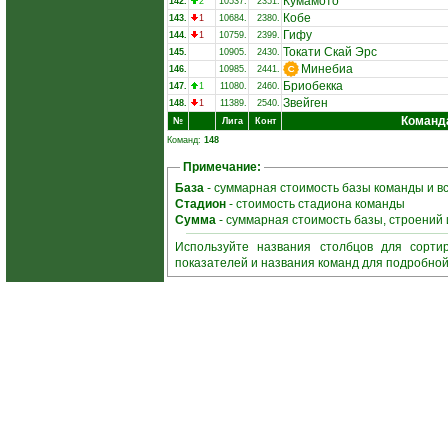
Кумамото
142.
2
10537.
2351.
Кобе
143.
1
10684.
2380.
Гифу
144.
1
10759.
2399.
Токати Скай Эрс
145.
10905.
2430.
Минебиа
146.
10985.
2441.
Бриобекка
147.
1
11080.
2460.
Звейген
148.
1
11389.
2540.
Команд
№
Лига
Конт
Команд:
148
Примечание:
База
- суммарная стоимость базы команды и в
Стадион
- стоимость стадиона команды
Сумма
- суммарная стоимость базы, строений
Используйте названия столбцов для сорти
показателей и названия команд для подробно