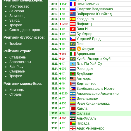
Рейтинги менеджеров:
Ним Олимпик
3911.
1541
Мастерство
Спартак-Владикавказ
3912.
50
За сезон
Войрарепа Юнайтед
3913.
50
За месяц
Ковадонга
3914.
50
За год
Лафнитц
3915.
2229
Трофеи
Винг И
3916.
49
Совет директоров
Бунёдкор
3917.
49
Рейтинги футболистов:
Угерский Брод
3918.
192
Трофеи
Гояс
3919.
48
Физули
3920.
49
Рейтинги стран:
Арциньяно
3921.
368
Стадионы
Куяба Эспорте Клуб
3922.
29
Автосоставы
Эль-Пи-Уай-Оу
3923.
47
Fair Play
Розендал
3924.
555
Сборные
Вудбридж
3925.
47
Трофеи
Антлерс
3926.
799
Рейтинги мирокубков:
Вертьентес
3927.
46
Замбоанга дель Норте
3928.
46
Команды
Агропекуарио Архентино
3929.
1280
Страны
Энгельхольм
3930.
47
Реал Кундинамарка
3931.
155
Хамла
3932.
47
Салаам
3933.
48
Аль-Хиляль
3934.
300
Пирада
3935.
47
Ардс Рейнджерс
3936.
47