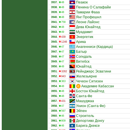
Пеакок
3937.
48
Пенина О Салафайи
3938.
48
Тамарии Фааа
3939.
48
Янг Профешнл
3940.
48
Леоне Лайонс
3941.
758
Дева Юнайтед
3942.
48
Муадамит
3943.
49
Энергетик
3944.
439
Арика
3945.
1246
Анагенниси (Кардица)
3946.
47
Батыр
3947.
47
Согндаль
3948.
47
Витебск
3949.
47
Юнайтед
3950.
48
Рейнджерс Эсватини
3951.
3282
Железьярне
3952.
943
Чечхон Ситизен
3953.
363
Академие Кабассан
3954.
48
Бостон Юнайтед
3955.
48
Санта-Фе
3956.
48
Машуджаа
3957.
431
Унион (Санта Фе)
3958.
47
Эйпен
3959.
597
Строитель
3960.
46
Депортиво Донгу
3961.
809
Барига Дхексе
3962.
46