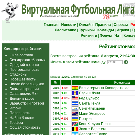
Главная
|
Новости
|
Онлайн
|
Правила
|
Опросы
|
Ре
Расписание
|
Турниры
|
Команды
|
Игроки
|
Т
Рейтинги
|
Форум
|
Чат
|
Конку
Рейтинг стоимо
Командные рейтинги:
Сила состава
Время построения рейтинга:
8 августа, 21:04:30
Без игроков сборных
Искать в этом рейтинге команду:
Средний возраст
Прогрессивность
Стадионы
Команд:
12646
. Страница 40 из 127
Посещаемость
Команда
№
Число болельщиков
Вильстерманн Кооперативас
3901.
302
Базы и строения
Пэриш Лэнд
Стоимость баз
3902.
49
Ред Вульфс
Деньги в кассе
3903.
1284
Заработки и потери
Санта Текла
3904.
49
Игроки
Сент-Луизьенн
3905.
50
Полезность
Мани Экспресс
3906.
51
Набор баллов
Пенуэл
3907.
202
Трофеи
Кинг Калума Пэлэс
3908.
51
Общая стоимость
Зюлте-Варегем
3909.
51
Депортес Савио
3910.
51