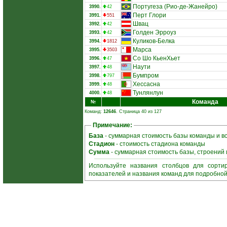
Португеза (Рио-де-Жанейро)
3990.
42
Перт Глори
3991.
551
Швац
3992.
42
Голден Эрроуз
3993.
42
Куликов-Белка
3994.
1812
Марса
3995.
3503
Со Шо КьенХьет
3996.
47
Наути
3997.
48
Бумпром
3998.
797
Хессасна
3999.
48
Тунлянлун
4000.
48
Команда
№
Команд:
12646
. Страница 40 из 127
Примечание:
База
- суммарная стоимость базы команды и в
Стадион
- стоимость стадиона команды
Сумма
- суммарная стоимость базы, строений
Используйте названия столбцов для сорти
показателей и названия команд для подробно