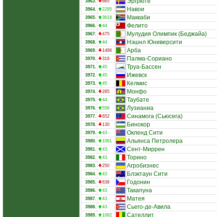
Эргрюте
3963.
665
Навои
3964.
2295
Маккаби
3965.
3618
Фелито
3966.
44
Мулудия Олимпик (Беджайа)
3967.
475
Нэшнл Юниверсити
3968.
44
Арба
3969.
1486
Палма-Сориано
3970.
319
Труа-Бассен
3971.
45
Ижевск
3972.
45
Келмис
3973.
45
Монфо
3974.
285
Таубате
3975.
44
Лузианиа
3976.
558
Синамога (Сьюсега)
3977.
652
Бинокор
3978.
130
Окленд Сити
3979.
43
Альянса Петролера
3980.
1061
Сент-Миррен
3981.
43
Торино
3982.
43
Агробизнес
3983.
250
Блэктаун Сити
3984.
43
Годонин
3985.
638
Такапуна
3986.
43
Матея
3987.
43
Сьего-де-Авила
3988.
43
Сателлит
3989.
1062