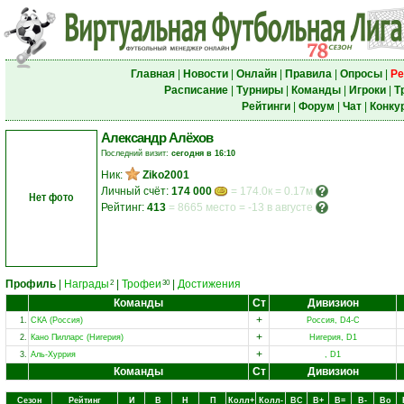
Главная
|
Новости
|
Онлайн
|
Правила
|
Опросы
|
Ре
Расписание
|
Турниры
|
Команды
|
Игроки
|
Т
Рейтинги
|
Форум
|
Чат
|
Конку
Александр Алёхов
Последний визит:
сегодня в 16:10
Ник:
Ziko2001
Личный счёт:
174 000
= 174.0к = 0.17м
Нет фото
Рейтинг:
413
=
8665 место
=
-13 в августе
Профиль
|
Награды
|
Трофеи
|
Достижения
2
30
Команды
Ст
Дивизион
+
1.
СКА (Россия)
Россия, D4-C
+
2.
Кано Пилларс (Нигерия)
Нигерия, D1
+
3.
Аль-Хуррия
, D1
Команды
Ст
Дивизион
Сезон
Рейтинг
И
В
Н
П
Колл+
Колл-
ВC
В+
В=
В-
Вo