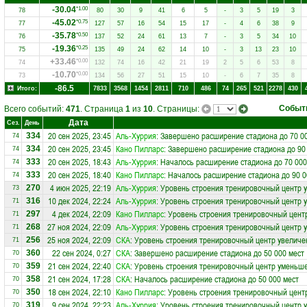
-30.04
*1.00
78
80
30
9
41
6
5
-
3
5
19
3
-45.02
*0.75
77
127
57
16
54
15
17
-
4
6
38
9
-35.78
*0.50
76
137
52
24
61
13
7
-
3
5
34
10
-19.36
*0.25
75
135
49
24
62
14
10
-
3
13
23
10
+33.46
*0.00
74
132
74
16
42
21
19
2
5
6
53
8
-10.70
*0.00
73
134
56
27
51
15
10
-
6
7
35
8
-86.5
Итого:
7833
3568
1454
2811
710
486
74
265
521
2278
430
Событ
Всего событий:
471
. Страница
1
из
10
. Страницы:
Дата
Сез.
День
20 сен 2025, 23:45
Аль-Хуррия
: Завершено расширение стадиона до 70 0
334
74
20 сен 2025, 23:45
Кано Пилларс
: Завершено расширение стадиона до 90
334
74
20 сен 2025, 18:43
Аль-Хуррия
: Началось расширение стадиона до 70 000
333
74
20 сен 2025, 18:40
Кано Пилларс
: Началось расширение стадиона до 90 0
333
74
4 июн 2025, 22:19
Аль-Хуррия
: Уровень строения тренировочный центр у
270
73
10 дек 2024, 22:24
Аль-Хуррия
: Уровень строения тренировочный центр 
316
71
4 дек 2024, 22:09
Кано Пилларс
: Уровень строения тренировочный центр
297
71
27 ноя 2024, 22:09
Аль-Хуррия
: Уровень строения тренировочный центр у
268
71
25 ноя 2024, 22:09
СКА
: Уровень строения тренировочный центр увеличе
256
71
22 сен 2024, 0:27
СКА
: Завершено расширение стадиона до 50 000 мест
360
70
21 сен 2024, 22:40
СКА
: Уровень строения тренировочный центр уменьше
359
70
21 сен 2024, 17:28
СКА
: Началось расширение стадиона до 50 000 мест
358
70
18 сен 2024, 22:10
Кано Пилларс
: Уровень строения тренировочный цент
350
70
9 сен 2024, 22:23
Аль-Хуррия
: Уровень строения тренировочный центр 
319
70