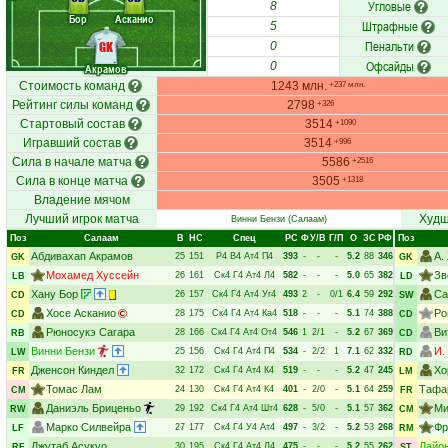
Угловые
8
Бор
Асканио
Штрафные
5
Пенальти
GK
0
Офсайды
0
Акрамов
Стоимость команд
1243 млн.
+237 млн.
Рейтинг силы команд
2798
+326
Стартовый состав
3514
+1090
Игравший состав
3514
+996
Сила в начале матча
5586
+2516
Сила в конце матча
3505
+1318
Владение мячом
Лучший игрок матча
Худш
Винни Бензи
(Салаам)
Поз
Салаам
В
НC
Спец
РC
Ф
У/В
Г/П
О
ЗС
РФ
Поз
Абдивахап Акрамов
А.
25
151
Р4
В4
Ат4
П4
393
-
-
-
5.2
88
346
GK
GK
Мохамед Хуссейн
Зв
26
161
Ск4
Г4
Ат4
Л4
582
-
-
-
5.0
65
382
LB
LD
Хану Бор
Са
26
157
Ск4
Г4
Ат4
Уг4
493
2
-
0/1
6.4
59
292
CD
SW
Хосе Асканио
Ро
28
175
Ск4
Г4
Ат4
Ка4
518
-
-
-
5.1
74
388
CD
CD
Рюносукэ Сагара
Ви
28
166
Ск4
Г4
Ат4
От4
546
1
2/1
-
5.2
67
369
RB
CD
Винни Бензи
И.
25
156
Ск4
Г4
Ат4
П4
534
-
2/2
1
7.1
62
332
LW
RD
Дженсон Киндел
Хо
32
172
Ск4
Г4
Ат4
К4
519
-
-
-
5.2
47
245
FR
LM
Томас Лам
Тафа
24
130
Ск4
Г4
Ат4
К4
401
-
2/0
-
5.1
64
259
CM
FR
Даниэль Бриценьо
Ми
29
192
Ск4
Г4
Ат4
Шт4
628
-
5/0
-
5.1
57
362
RW
CM
Марко Силвейра
Фр
27
177
Ск4
Г4
У4
Ат4
497
-
3/2
-
5.2
53
268
LF
RM
Джутаб Асукуо
Лайо
30
195
Ск4
Г4
Ат4
Л4
475
-
-
-
5.2
55
262
RF
ST