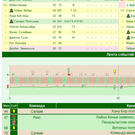
GK
Майкл Кагири
25
73
В
-
-
-
-
-
-
-
↳
Фре
-
Тобиас Вебер
23
105
Г
От
-
-
-
-
-
-
-
GK
Сакси
-
Рами Коб Абан
22
99
Г3
-
-
-
-
-
-
-
-
Ан
-
Сахарат Понгсуван
24
142
Ск4
Г4
Ат3
К3
-
-
-
-
-
-
-
-
Шами 
-
Нейтан Ливерсайдж
22
102
Г3
-
-
-
-
-
-
-
-
Абрах
-
Малес Сулейман
17
60
Г3
-
-
-
-
-
-
-
-
Аг
-
Даниэль Суле
25
76
Ат
-
-
-
-
-
-
-
-
Мо
-
Рус Лоньярд
17
44
-
-
-
-
-
-
-
-
Марко
-
Джэймс Эммануэль
28
15
-
-
-
-
-
-
-
-
Габри
Лента событий:
0
45
Команда
Хрон
Мин
Соб
44
Салаам
Хану Бор
пол
47
Рино
Лайон Кеньи
заменен,
Пенальтистом теп
68
Витиньо
полу
70
Салаам
Команда меняе