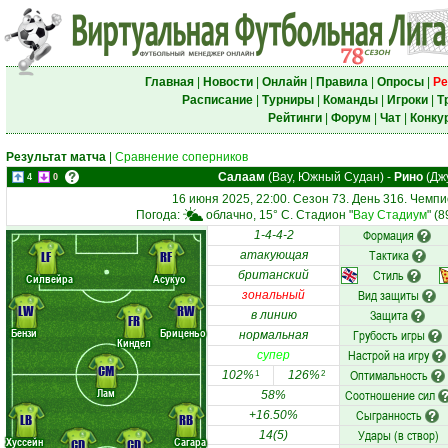
Главная
|
Новости
|
Онлайн
|
Правила
|
Опросы
|
Ре
Расписание
|
Турниры
|
Команды
|
Игроки
|
Т
Рейтинги
|
Форум
|
Чат
|
Конку
Результат матча
|
Сравнение соперников
Салаам
(Вау, Южный Судан)
-
Рино
(Дж
4
0
16 июня 2025, 22:00. Сезон 73. День 316. Чемп
Погода:
облачно, 15° C. Стадион "
Вау Стадиум
" (
Формация
1-4-4-2
Тактика
LF
RF
атакующая
Стиль
британский
Силвейра
Асукуо
Вид защиты
зональный
LW
RW
Защита
в линию
FR
Бензи
Бриценьо
Грубость игры
нормальная
Киндел
Настрой на игру
супер
CM
Оптимальность
102%
126%
1
2
Лам
Соотношение сил
58%
Сыгранность
+16.50%
LB
RB
Удары (в створ)
14(5)
Хуссейн
Сагара
CD
CD