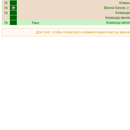
75
Коман
78
Винни Бензи
, с
79
Команда
Команда меняе
79
Рино
Команда меня
Для того, чтобы посмотреть комментарии к матчу, вам 