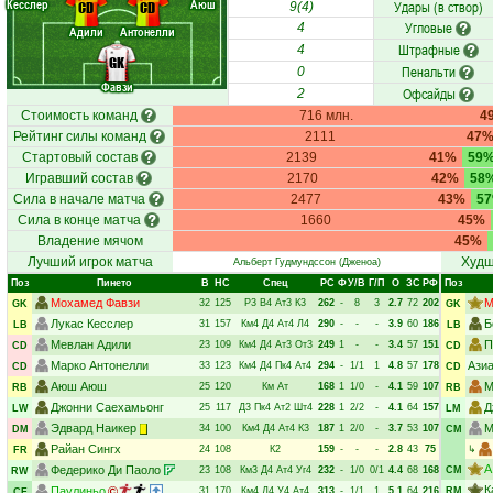
Кесслер
Аюш
Удары (в створ)
CD
CD
9(4)
Угловые
4
Адили
Антонелли
Штрафные
4
GK
Пенальти
0
Фавзи
Офсайды
2
Стоимость команд
716 млн.
4
Рейтинг силы команд
2111
47
Стартовый состав
2139
41%
59
Игравший состав
2170
42%
58
Сила в начале матча
2477
43%
5
Сила в конце матча
1660
45%
Владение мячом
45%
Лучший игрок матча
Худш
Альберт Гудмундссон
(Дженоа)
Поз
Пинето
В
НC
Спец
РC
Ф
У/В
Г/П
О
ЗС
РФ
Поз
Мохамед Фавзи
М
32
125
Р3
В4
Ат3
К3
262
-
8
3
2.7
72
202
GK
GK
Лукас Кесслер
Б
31
157
Км4
Д4
Ат4
Л4
290
-
-
-
3.9
60
186
LB
LB
Мевлан Адили
П
23
109
Км4
Д4
Ат3
От3
249
1
-
-
3.4
57
151
CD
CD
Марко Антонелли
Ази
33
123
Км4
Д4
Пк4
Ат4
294
-
1/1
1
4.8
57
178
CD
CD
Аюш Аюш
М
25
120
Км
Ат
168
1
1/0
-
4.1
59
107
RB
RB
Джонни Саехамьонг
Д
25
117
Д3
Пк4
Ат2
Шт4
228
1
2/2
-
4.1
64
157
LW
LM
Эдвард Наикер
М
34
100
Км4
Д4
Ат4
К3
187
1
2/0
-
3.7
53
107
DM
CM
Райан Сингх
24
108
К2
159
-
-
-
2.8
43
75
↳
FR
А
Федерико Ди Паоло
23
108
Км3
Д4
Ат4
Уг4
232
-
1/0
0/1
4.4
68
168
CM
RW
К
Паулиньо
31
170
Км4
Д4
У4
Ат4
313
-
1/1
1
5.1
64
216
RM
CF