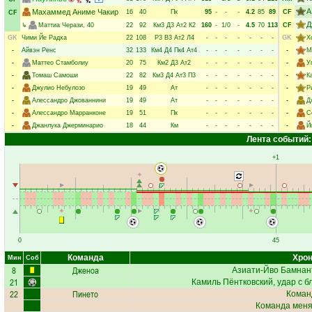
А
Махаммед Аниме Чакир
16
40
Пк
95
-
-
-
4.2
85
89
CF
CF
Д
↳
Маттиа Черази
, 40
22
92
Км3
Д3
Ат2
К2
160
-
1/0
-
4.5
70
113
CF
GK
Чими Йе Радха
22
108
Р3
В3
Ат2
Л4
-
-
-
-
-
-
-
GK
Х
-
Айвэн Ренс
32
133
Км4
Д4
Пк4
Ат4
-
-
-
-
-
-
-
-
М
-
Маттео Стамболиу
20
75
Км2
Д3
Ат2
-
-
-
-
-
-
-
-
У
-
Томаш Самоши
22
82
Км3
Д4
Ат3
П3
-
-
-
-
-
-
-
-
К
-
Джулио Небулозо
19
49
Ат
-
-
-
-
-
-
-
-
Р
-
Алессандро Джованнини
19
49
Ат
-
-
-
-
-
-
-
-
Д
-
Алессандро Марранконе
19
51
Пк
-
-
-
-
-
-
-
-
С
-
Джанлука Джерминарио
18
44
Км
-
-
-
-
-
-
-
-
Й
Лента событий:
+1
0
45
Команда
Хрон
Мин
Соб
8
Дженоа
Азиати-Йво Бамнан
21
Камиль Пёнтковский
, удар с 
22
Пинето
Коман
Команда меняе