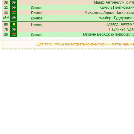
26
Марко Антонелли
, с уг
33
Дженоа
Камиль Пёнтковски
40
Пинето
Махаммед Аниме Чакир
заме
45
Дженоа
+1
Альберт Гудмундссо
66
Пинето
Эдвард Наикер
п
76
Паулиньо
, уд
89
Дженоа
Микеле Бесаджио
попросил з
Для того, чтобы посмотреть комментарии к матчу, вам 