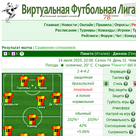
Главная
|
Новости
|
Онлайн
|
Правила
|
Опросы
|
Ре
Расписание
|
Турниры
|
Команды
|
Игроки
|
Т
Рейтинги
|
Форум
|
Чат
|
Конку
Результат матча
|
Сравнение соперников
Пинето
(Италия)
-
Дженоа
(Ген
1
0
14 июля 2025, 22:00. Сезон 74. День 31. Че
Погода:
солнечно, 20° C. Стадион "
Пинето
" (60 
Формация
1-4-4-2
Тактика
защитная
CF
CF
Стиль
бразильский
Паулиньо
А. Чакир
Вид защиты
зональный
Защита
в линию
LW
RW
FR
Грубость игры
нормальная
Саехамьонг
Ди Паоло
Сингх
Атмосфера
-
Настрой на игру
обычный
DM
Оптимальность
102%
103%
1
2
Соотношение сил
Наикер
42%
LB
RB
Сыгранность
+5.06%