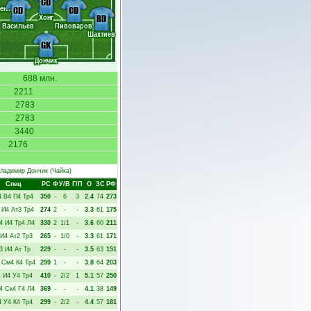
CD
енко
CD
CD
Хонг
RD
Васильев
Пивоваров
Шахтиев
GK
Дончик
688 млн.
2211
2783
2783
3440
2176
ладимир Дончик
(Чайка)
Спец
РC
Ф
У/В
Г/П
О
ЗС
РФ
4
В4
П4
Тр4
350
-
6
3
2.4
74
273
И4
Ат3
Тр4
274
2
-
-
3.3
61
175
4
И4
Тр4
Л4
330
2
1/1
-
3.6
60
211
И4
Ат2
Тр3
265
-
1/0
-
3.3
61
171
3
И4
Ат
Тр
229
-
-
-
3.5
63
151
См4
К4
Тр4
299
1
-
-
3.8
64
203
4
И4
У4
Тр4
410
-
2/2
1
5.1
57
250
4
Ск4
Г4
Л4
369
-
-
-
4.1
38
149
4
У4
К4
Тр4
299
-
2/2
-
4.4
57
181