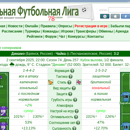
логин
ная
|
Новости
|
Онлайн
|
Правила
|
Опросы
|
Регистрация в игре
|
Забыли па
Расписание
|
Турниры
|
Команды
|
Игроки
|
Трансферы
|
Обмены
|
Аренда
Рейтинги
|
Форум
|
Чат
|
Конкурсы
|
Контакты
 соперников
Динамо
(Брянск, Россия)
-
Чайка
(с.Песчанокопское, Россия)
3:2
2 сентября 2025, 22:00. Сезон 74. День 257.
Кубок вызова
, 1/2 финала.
года:
дождь, 9° C. Стадион "
Динамо
" (52 000). Зрителей: 52 000. Билет: 32
Формация
1-4-4-2
1-5-3-2
Тактика
все в атаку
защитная
Стиль
катеначчо
британский
ов
Вид защиты
зональный
зональный
Защита
с последним
в линию
LW
Грубость игры
нормальная
нормальная
Бараб
Атмосфера
+2%
-
Настрой на игру
RM
супер
супер
Оптимальность
101%
130%
101%
126%
1
2
1
2
дведев
Соотношение сил
53%
47%
RB
LB
Сыгранность
+13.13%
+12.70%