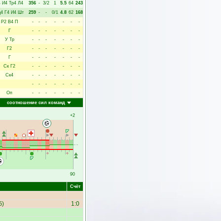
4
И4
Тр4
Л4
356
-
3/2
1
5.5
64
243
д4
Г4
И4
Шт
259
-
-
0/1
4.8
62
168
Р2
В4
П
-
-
-
-
-
-
-
Г
-
-
-
-
-
-
-
У
Тр
-
-
-
-
-
-
-
Г2
-
-
-
-
-
-
-
Г
-
-
-
-
-
-
-
Ск
Г2
-
-
-
-
-
-
-
Ск4
-
-
-
-
-
-
-
-
-
-
-
-
-
-
Оп
-
-
-
-
-
-
-
соотношение сил команд
+2
90
Счёт
б
)
1:0