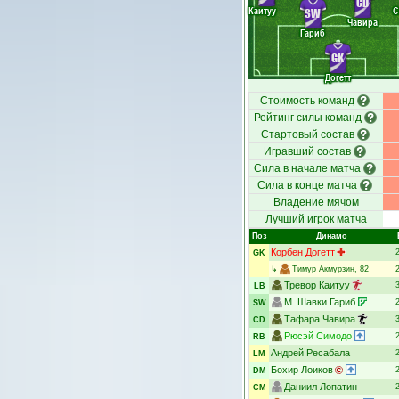
CD
Каитуу
С
SW
Чавира
Гариб
GK
Догетт
Стоимость команд
Рейтинг силы команд
Стартовый состав
Игравший состав
Сила в начале матча
Сила в конце матча
Владение мячом
Лучший игрок матча
Поз
Динамо
Корбен Догетт
GK
↳
Тимур Акмурзин
, 82
Тревор Каитуу
LB
М. Шавки Гариб
SW
Тафара Чавира
CD
Рюсэй Симодо
RB
Андрей Ресабала
LM
Бохир Лоиков
DM
Даниил Лопатин
CM