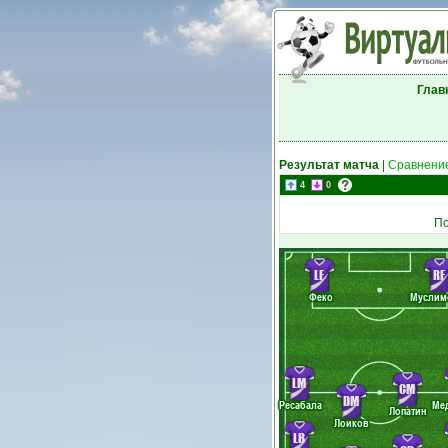
Глав
Результат матча
|
Сравнение
4
0
По
LF
RF
Феко
Муслим
LM
CM
DM
Ресабала
Ме
Лопатин
Лоиков
LB