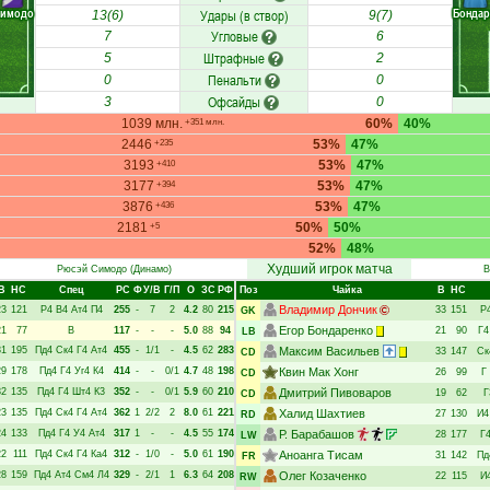
имодо
Бондар
Удары (в створ)
13(6)
9(7)
Угловые
7
6
Штрафные
5
2
Пенальти
0
0
Офсайды
3
0
1039 млн.
60%
40%
+351 млн.
2446
53%
47%
+235
3193
53%
47%
+410
3177
53%
47%
+394
3876
53%
47%
+436
2181
50%
50%
+5
52%
48%
Худший игрок матча
Рюсэй Симодо
(Динамо)
В
В
НC
Спец
РC
Ф
У/В
Г/П
О
ЗС
РФ
Поз
Чайка
В
НC
Владимир Дончик
23
121
Р4
В4
Ат4
П4
255
-
7
2
4.2
80
215
33
151
Р
GK
Егор Бондаренко
21
77
В
117
-
-
-
5.0
88
94
21
90
Г4
LB
31
195
Пд4
Ск4
Г4
Ат4
455
-
1/1
-
4.5
62
283
Максим Васильев
33
147
Ск
CD
29
178
Пд4
Г4
Уг4
К4
414
-
-
0/1
4.7
48
198
Квин Мак Хонг
26
99
Г
CD
32
135
Пд4
Г4
Шт4
К3
352
-
-
0/1
5.9
60
210
Дмитрий Пивоваров
19
62
Г
CD
23
135
Пд4
Ск4
Г4
Ат4
362
1
2/2
2
8.0
61
221
Халид Шахтиев
27
130
И4
RD
24
133
Пд4
Г4
У4
Ат4
317
1
-
-
4.5
55
174
Р. Барабашов
28
177
Г
LW
22
111
Пд4
Ск4
Г4
Ка4
312
-
1/0
-
5.0
61
190
Аноанга Тисам
31
142
Пд
FR
28
159
Пд4
Ат4
См4
Л4
329
-
2/1
1
6.3
64
208
Олег Козаченко
22
115
И
RW