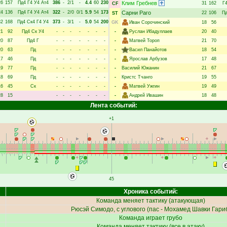
26
157
Пд4
Г4
У4
Ат4
386
-
2/1
-
4.4
60
230
Клим Гребнев
31
162
Г
CF
24
136
Пд4
Г4
У4
Ат4
322
-
2/0
0/1
5.9
54
173
Сарни Раго
22
106
П
ST
32
168
Пд4
Ск4
Г4
У4
373
-
3/1
-
5.0
54
200
GK
Иван Сорочинский
18
56
21
92
Пд4
Ск
У4
-
-
-
-
-
-
-
-
Руслан Ибадуллаев
20
40
20
87
Пд4
Г
-
-
-
-
-
-
-
-
Матвей Тороп
21
70
20
63
Пд
-
-
-
-
-
-
-
-
Васил Панайотов
18
54
17
46
Пд
-
-
-
-
-
-
-
-
Ярослав Арбузов
17
48
19
77
Пд
-
-
-
-
-
-
-
-
Василий Южанин
21
67
18
69
Пд
-
-
-
-
-
-
-
-
Кристс Тчанго
19
55
16
45
Ск
-
-
-
-
-
-
-
-
Матвей Ужгин
19
49
28
15
-
-
-
-
-
-
-
-
Андрей Ивашин
18
48
Лента событий:
+1
45
Хроника событий:
Команда меняет тактику (атакующая)
Рюсэй Симодо
, с углового (пас -
Мохамед Шавки Гари
Команда играет грубо
Команда меняет тактику (все в атаку)