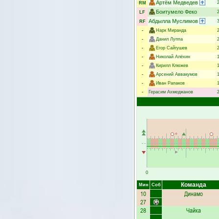
Артём Медведев
RM
Боитумело Феко
LF
Абдылла Муслимов
RF
-
Нарк Миранда
-
Данил Луппа
-
Егор Сайгушев
-
Николай Алёхин
-
Кирилл Клюжев
-
Арсений Аввакумов
-
Иван Рапаков
-
Герасим Ахмеджанов
0
Команда
Мин
Соб
10
Динамо
27
28
Чайка