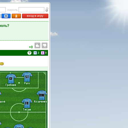
пароль
вход в игру
роль?
+0
2
0
ST
CF
Раго
Гребнев
RW
ашов
Козаченко
FR
Тисам