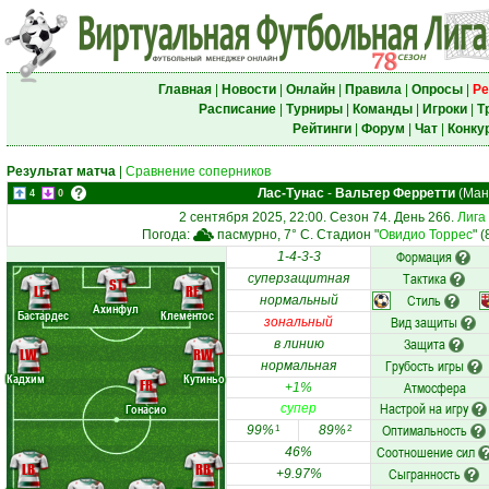
Главная
|
Новости
|
Онлайн
|
Правила
|
Опросы
|
Ре
Расписание
|
Турниры
|
Команды
|
Игроки
|
Т
Рейтинги
|
Форум
|
Чат
|
Конку
Результат матча
|
Сравнение соперников
Лас-Тунас
-
Вальтер Ферретти
(Мана
4
0
2 сентября 2025, 22:00. Сезон 74. День 266.
Лига
Погода:
пасмурно, 7° C. Стадион "
Овидио Торрес
" 
Формация
1-4-3-3
Тактика
суперзащитная
ST
LF
RF
Стиль
нормальный
Ахинфул
Бастардес
Клементос
Вид защиты
зональный
Защита
в линию
LW
RW
Грубость игры
нормальная
Кадхим
Кутиньо
FR
Атмосфера
+1%
Настрой на игру
Гонасио
супер
Оптимальность
99%
89%
1
2
Соотношение сил
46%
LB
RB
Сыгранность
+9.97%