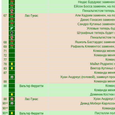
Недас Бурдукас
заменен,
Ейсон Босса
заменен, на п
Пенальтистом теперь
67
Лас-Тунас
Али Кадхим
заменен, на п
Данис Гонасио
заменен
Сандро Кутиньо
заменен,
Угловые теперь бу
Штрафные теперь будет
Пенальтистом т
68
Яшиэль Бастардес
заменен
69
Рафаель Клементос
заменен,
71
Команда меняе
72
Команда меня
77
Коман
78
Майкл Родригес
83
Виктор Кутиньо
п
87
Команда меняе
Хуан Андреус
(головой), замкнул про
88
Команда меня
88
Вальтер Ферретти
Коман
Команда меняе
Доминик Костюк
88
Лас-Тунас
Хуан Андреус
90
+2
Девид Моберг-Карлссо
90
+3
Команда
90
Вальтер Ферретти
+5
Пистелли
пол