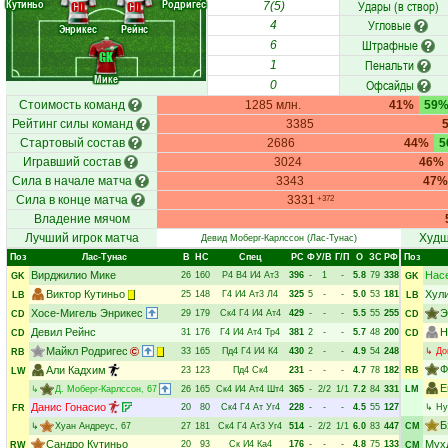
Кутиньо
Родригес
Удары (в створ)
CD
CD
7(5)
Угловые
4
Энрикес
Рейнс
Штрафные
6
GK
Пенальти
1
Мике
Офсайды
0
Стоимость команд
1285 млн.
41%
59
Рейтинг силы команд
3385
Стартовый состав
2686
44%
5
Игравший состав
3024
46%
Сила в начале матча
3343
47%
Сила в конце матча
3331
+372
Владение мячом
Лучший игрок матча
Худш
Девид Моберг-Карлссон
(Лас-Тунас)
Поз
Лас-Тунас
В
НC
Спец
РC
Ф
У/В
Г/П
О
ЗС
РФ
Поз
Вирджилио Мике
Нас
26
160
Р4
В4
И4
Ат3
396
-
1
-
5.8
79
338
GK
GK
Виктор Кутиньо
Хул
25
148
Г4
И4
Ат3
Л4
325
5
-
-
5.0
53
181
LB
LB
Хосе-Мигель Энрикес
Э
29
179
Ск4
Г4
И4
Ат4
429
-
-
-
5.5
55
255
CD
CD
Девил Рейнс
Н
31
176
Г4
И4
Ат4
Тр4
381
2
-
-
5.7
48
200
CD
CD
Майкл Родригес
33
165
Пд4
Г4
И4
К4
430
2
-
-
4.9
54
248
↳
До
RB
Ф
Али Кадхим
23
123
Пд4
Ск4
231
-
-
-
4.7
78
182
RB
LW
Е
↳
Д. Моберг-Карлссон
, 67
26
165
Ск4
И4
Ат4
Шт4
365
-
2/2
1/1
7.2
84
331
LM
Данис Гонасио
20
80
Ск4
Г4
Ат
Уг4
228
-
-
-
4.5
55
127
↳
Ну
FR
Б
↳
Хуан Андреус
, 67
27
181
Ск4
Г4
Ат3
Уг4
514
-
2/2
1/1
6.0
83
447
CM
Сандро Кутиньо
Мух
20
93
Ск
И4
Ка4
176
-
-
-
4.8
75
133
RW
CM