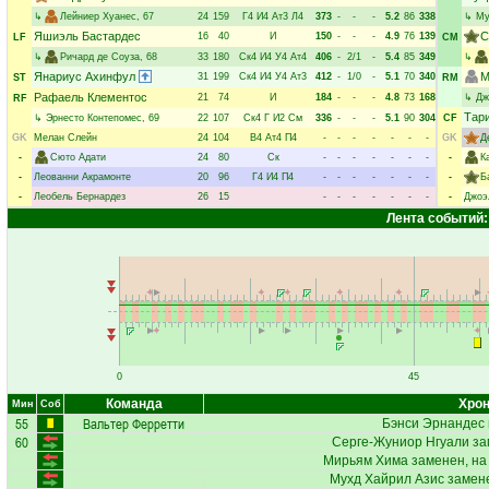
↳
Лейниер Хуанес
, 67
24
159
Г4
И4
Ат3
Л4
373
-
-
-
5.2
86
338
↳
Му
Яшиэль Бастардес
С
16
40
И
150
-
-
-
4.9
76
139
LF
CM
↳
Ричард де Соуза
, 68
33
180
Ск4
И4
У4
Ат4
406
-
2/1
-
5.4
85
349
↳
Янариус Ахинфул
М
31
199
Ск4
И4
У4
Ат3
412
-
1/0
-
5.1
70
340
ST
RM
Рафаель Клементос
21
74
И
184
-
-
-
4.8
73
168
↳
Дж
RF
Тар
↳
Эрнесто Контепомес
, 69
22
107
Ск4
Г
И2
См
336
-
-
-
5.1
90
304
CF
GK
Мелан Слейн
24
104
В4
Ат4
П4
-
-
-
-
-
-
-
GK
Д
-
Сюто Адати
24
80
Ск
-
-
-
-
-
-
-
-
К
-
Леованни Акрамонте
20
96
Г4
И4
П4
-
-
-
-
-
-
-
-
Б
-
Леобель Бернардез
26
15
-
-
-
-
-
-
-
-
Джоэ
Лента событий:
0
45
Команда
Хрон
Мин
Соб
55
Вальтер Ферретти
Бэнси Эрнандес
60
Серге-Жуниор Нгуали
за
Мирьям Хима
заменен, на
Мухд Хайрил Азис
замене