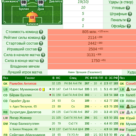
Мумижанов
Давлятов
Удары (в створ)
CD
CD
19(10)
Угловые
10
Бухлин
Дуах
Штрафные
5
GK
Пенальти
0
Антипов
Офсайды
1
Стоимость команд
805 млн.
+125 млн.
Рейтинг силы команд
2114
+299
Стартовый состав
2442
+360
Игравший состав
2504
+422
Сила в начале матча
3131
+308
Сила в конце матча
1750
+451
Владение мячом
Лучший игрок матча
Худш
Амин Эргашев
(Газалкент)
Поз
Геолог
В
НC
Спец
РC
Ф
У/В
Г/П
О
ЗС
РФ
Поз
Раимбек Антипов
Сохиб
32
135
Р4
В4
Ат4
П4
267
-
10
4
2.5
67
183
GK
GK
Идрес Мумижанов
Хая
30
147
Ск4
Г4
Ат4
Ка4
335
1
1/1
1
5.1
49
167
LB
LB
Бйрам Бухлин
Калеб
31
150
Ск4
Г4
Ат4
От4
303
-
-
-
3.0
54
168
CD
CD
Гарабет Дуах
Аббос
24
93
Ск
189
-
-
-
4.2
77
150
CD
CD
Дав
↳
Адиз Пискунов
, 65
23
89
Ск
206
-
-
-
4.5
76
155
RB
Зухритдин Давлятов
26
135
Ск4
Г4
И4
Ат4
357
-
2/0
-
3.3
48
171
А. 
RB
LW
Янгир Жовнер
21
105
Ск4
Г4
У4
Ат4
294
-
3/1
-
4.5
50
151
Юрий 
LW
DM
Умар Бахматуллин
20
79
Ск2
Г4
192
-
-
-
4.4
80
155
Муким
DM
FR
↳
Билол Ягмуров
, 49
33
137
Ск4
Г4
Ат4
Шт4
299
-
-
-
4.9
64
188
Горде
RW
Сейетдин Абдукодиров
18
65
Г4
У3
Ат
165
-
1/1
0/2
5.5
50
85
FR
Ам
CF