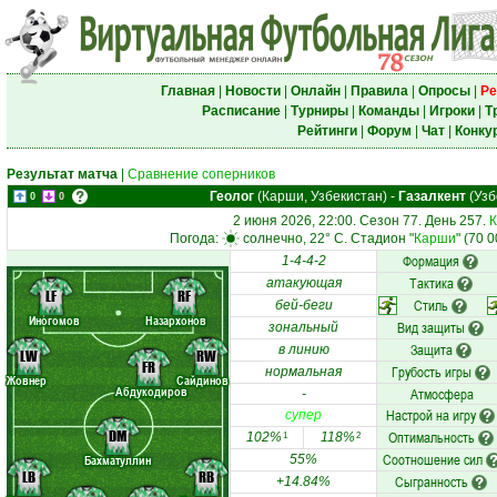
Главная
|
Новости
|
Онлайн
|
Правила
|
Опросы
|
Ре
Расписание
|
Турниры
|
Команды
|
Игроки
|
Т
Рейтинги
|
Форум
|
Чат
|
Конку
Результат матча
|
Сравнение соперников
Геолог
(Карши, Узбекистан)
-
Газалкент
(Узб
0
0
2 июня 2026, 22:00. Сезон 77. День 257.
К
Погода:
солнечно, 22° C. Стадион "
Карши
" (70 
Формация
1-4-4-2
Тактика
атакующая
LF
RF
Стиль
бей-беги
Иногомов
Назархонов
Вид защиты
зональный
Защита
в линию
LW
RW
FR
Грубость игры
нормальная
Жовнер
Сайдинов
Абдукодиров
Атмосфера
-
Настрой на игру
супер
DM
Оптимальность
102%
118%
1
2
Соотношение сил
Бахматуллин
55%
LB
RB
Сыгранность
+14.84%