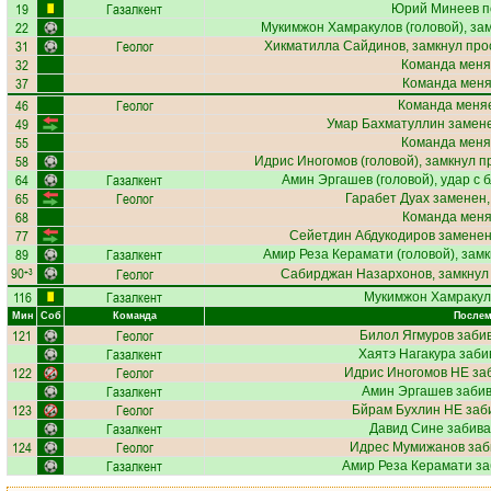
19
Газалкент
Юрий Минеев
п
22
Мукимжон Хамракулов
(головой), за
31
Геолог
Хикматилла Сайдинов
, замкнул про
32
Команда меня
37
Команда меняе
46
Геолог
Команда меняе
49
Умар Бахматуллин
замене
55
Команда меня
58
Идрис Иногомов
(головой), замкнул п
64
Газалкент
Амин Эргашев
(головой), удар с 
65
Геолог
Гарабет Дуах
заменен,
68
Команда меняе
77
Сейетдин Абдукодиров
заменен
89
Газалкент
Амир Реза Керамати
(головой), замк
90
Геолог
+3
Сабирджан Назархонов
, замкнул
116
Газалкент
Мукимжон Хамракул
Мин
Соб
Команда
Послем
121
Геолог
Билол Ягмуров
забив
Газалкент
Хаятэ Нагакура
заби
122
Геолог
Идрис Иногомов
НЕ заб
Газалкент
Амин Эргашев
забив
123
Геолог
Бйрам Бухлин
НЕ заби
Газалкент
Давид Сине
забива
124
Геолог
Идрес Мумижанов
заб
Газалкент
Амир Реза Керамати
за