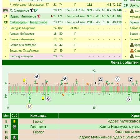
↳
Абдусамат Мустафоев
, 77
21
74
Г
162
-
-
-
4.3
72
117
Зохир
CF
Х. Сайдинов
28
174
Ск4
Г4
Ат4
Л4
399
-
4/2
1/1
6.2
36
146
RW
GK
Хад
Идрис Иногомов
27
171
Ск4
Г4
У4
Ат4
381
-
4/3
1/1
5.9
47
184
LF
-
Жураво
Сабирджан Назархонов
23
123
Ск4
Г4
У4
Ат4
250
-
4/2
1
6.8
48
119
RF
-
Фрэнки
GK
Баходыр Бахромов
24
102
Р4
В4
П
-
-
-
-
-
-
-
-
Хайме 
-
Акмали Бойкузиев
18
50
Г
-
-
-
-
-
-
-
-
Бриан 
-
Ешнияз Ишанчиев
17
50
Г
-
-
-
-
-
-
-
-
Вазген
-
Сохиб Мухаммедов
16
42
Г
-
-
-
-
-
-
-
-
Кри
-
Зиедулла Худайкулов
17
49
Г
-
-
-
-
-
-
-
-
Сад
-
Шерзод Укабиров
23
15
-
-
-
-
-
-
-
-
Хон
Лента событий:
+1
0
45
Команда
Хрон
Мин
Соб
9
Геолог
Идрес Мумижано
12
Газалкент
Хаятэ Нагакура
, с угл
15
Геолог
Команда меняе
16
Идрес Мумижанов
, удар с близко