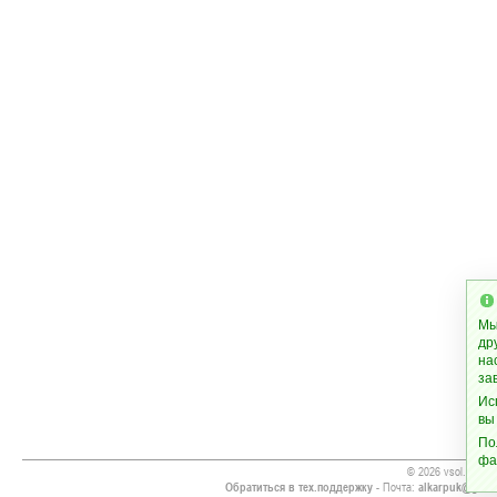
Мы
др
на
за
Ис
вы
По
фа
© 2026 vsol.org
Обратиться в тех.поддержку
- Почта:
alkarpuk@gmai