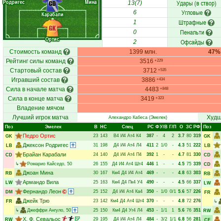
Родригес
Мина
Удары (в створ)
CD
13(7)
Угловые
6
Карабали
Штрафные
1
GK
Пенальти
0
Ортис
Офсайды
2
Стоимость команд
1399 млн.
47%
Рейтинг силы команд
3516
+229
Стартовый состав
3712
+535
Игравший состав
3886
+434
Сила в начале матча
4483
+848
Сила в конце матча
3419
+323
Владение мячом
Лучший игрок матча
Худш
Алехандро Кабеса
(Эмелек)
Поз
Эмелек
В
НC
Спец
РC
Ф
У/В
Г/П
О
ЗС
РФ
Поз
Педро Ортис
23
143
В4
И4
Ат4
К4
387
-
4
2
3.7
80
319
GK
GK
Джексон Родригес
31
198
Д4
И4
Ат4
Л4
411
2
1/0
-
4.3
51
222
LB
LB
Брайан Карабали
24
140
Д4
И4
Ат4
П4
392
1
-
-
4.7
81
330
CD
CD
↳
Ромарио Кайседо
, 50
26
155
Д4
И4
Ат4
Шт4
446
1
-
-
4.5
75
339
CD
Джоан Мина
30
167
Км4
Д4
И4
Ат4
469
-
-
-
4.8
63
303
RB
RB
Армандо Вила
25
163
Км4
Д4
Пк4
У4
490
-
-
-
4.5
66
337
LW
LW
Фернандо Леон
25
152
Д4
И4
Ат4
Ка4
350
-
1/0
0/1
5.6
57
226
DM
FR
Джейк Трю
23
142
Км4
Д4
Ат4
Шт4
370
-
-
-
4.8
72
276
FR
↳
↳
Джеффри Ангуло
, 50
25
150
Км4
Д4
Уг4
Л4
453
-
1/1
1
5.6
76
351
RW
Х. Ф. Севальос
29
195
Д4
И4
Ат4
Л4
484
-
3/2
1/1
6.8
56
281
RW
CF