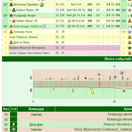
Антонни Оробио
25
142
Км3
Ат4
262
-
1/0
-
4.8
81
214
CF
↳
↳
Байрон Браво
, 46
23
166
Км4
Пк4
И4
У4
418
-
1/1
-
4.6
89
386
CF
Ашараф Агоро
33
158
Км4
Д4
У4
Ат4
462
-
3/2
-
5.5
79
376
CF
↳
↳
Хайме Айови
, 60
22
131
Д4
И4
Ат3
К4
440
-
1/0
-
5.0
88
389
CF
Алехандро Кабеса
34
175
Д4
И4
У4
Ат4
405
-
1/1
1
6.9
63
266
CF
↳
GK
Хильмар Напа
27
78
-
-
-
-
-
-
-
GK
-
Алан Рафаэль Ламина
20
23
-
-
-
-
-
-
-
-
-
Диксон Вера
30
45
-
-
-
-
-
-
-
-
-
Марвин Морилло Виллареал
23
15
-
-
-
-
-
-
-
-
-
Хулио Энрике Аросемена Гомез
26
15
-
-
-
-
-
-
-
-
Лента событий:
+1
0
45
Команда
Хрон
Мин
Соб
10
Эмелек
Команда меня
30
Команда меняе
34
Дельфин
Никсон Молина
п
38
Эмелек
Хосе Франсиско Севальос
, замкн