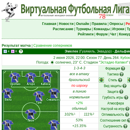
Главная
|
Новости
|
Онлайн
|
Правила
|
Опросы
|
Ре
Расписание
|
Турниры
|
Команды
|
Игроки
|
Т
Рейтинги
|
Форум
|
Чат
|
Конку
Результат матча
|
Сравнение соперников
Эмелек
(Гуаякиль, Эквадор)
-
Дельфи
4
0
2 июня 2026, 22:00. Сезон 77. День 264.
Кубок
Погода:
солнечно, 23° C. Стадион "
Эстадио Капвел
"
Формация
1-3-4-3
Тактика
все в атаку
CF
CF
CF
Стиль
бразильский
Оробио
Агоро
Кабеса
Вид защиты
по игроку
Защита
в линию
LW
RW
FR
Грубость игры
нормальная
Вила
Севальос
Трю
Атмосфера
+2%
Настрой на игру
обычный
DM
Оптимальность
102%
111%
1
2
Соотношение сил
Леон
53%
LB
RB
Сыгранность
+15.35%