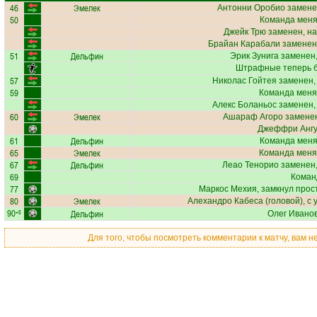
46
Эмелек
Антонни Оробио
замене
50
Команда меняе
Джейк Трю
заменен, на
Брайан Карабали
заменен,
51
Дельфин
Эрик Зунига
заменен,
Штрафные теперь б
57
Николас Гойтея
заменен,
59
Команда меня
Алекс Боланьос
заменен,
60
Эмелек
Ашараф Агоро
заменен
Джеффри Анг
61
Дельфин
Команда меняе
65
Эмелек
Команда меня
67
Дельфин
Леао Тенорио
заменен,
69
Коман
77
Маркос Мехия
, замкнул прос
80
Эмелек
Алехандро Кабеса
(головой), с 
90
Дельфин
+5
Олег Ивано
Для того, чтобы посмотреть комментарии к матчу, вам 