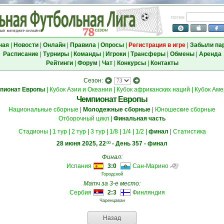
логин
ная
|
Новости
|
Онлайн
|
Правила
|
Опросы
|
Регистрация в игре
|
Забыли па
Расписание
|
Турниры
|
Команды
|
Игроки
|
Трансферы
|
Обмены
|
Аренда
Рейтинги
|
Форум
|
Чат
|
Конкурсы
|
Контакты
Сезон:
пионат Европы
|
Кубок Азии и Океании
|
Кубок африканских наций
|
Кубок Аме
Чемпионат Европы
Национальные сборные
|
Молодежные сборные
|
Юношеские сборные
Отборочный цикл
|
Финальная часть
Стадионы
|
1 тур
|
2 тур
|
3 тур
|
1/8
|
1/4
|
1/2
|
финал
|
Статистика
28 июня 2025, 22
- День 357 - финал
00
Финал:
Испания
3:0
Сан-Марино
Городской
Матч за 3-е место:
Сербия
2:3
Финляндия
Чаренцаван
Назад