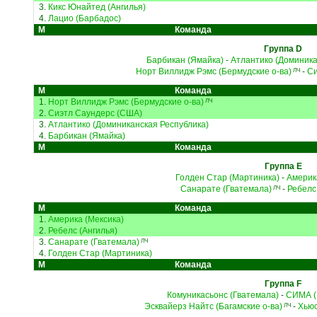
3.
Кикс Юнайтед (Ангилья)
4.
Лацио (Барбадос)
М
Команда
Группа D
Барбикан (Ямайка)
-
Атлантико (Доминика
Норт Виллидж Рэмс (Бермудские о-ва)
-
Си
ЛЧ
М
Команда
1.
Норт Виллидж Рэмс (Бермудские о-ва)
ЛЧ
2.
Сиэтл Саундерс (США)
3.
Атлантико (Доминиканская Республика)
4.
Барбикан (Ямайка)
М
Команда
Группа E
Голден Стар (Мартиника)
-
Америк
Санарате (Гватемала)
-
Ребелс
ЛЧ
М
Команда
1.
Америка (Мексика)
2.
Ребелс (Ангилья)
3.
Санарате (Гватемала)
ЛЧ
4.
Голден Стар (Мартиника)
М
Команда
Группа F
Комуникасьонс (Гватемала)
-
СИМА (
Эсквайерз Найтс (Багамские о-ва)
-
Хьюс
ЛЧ