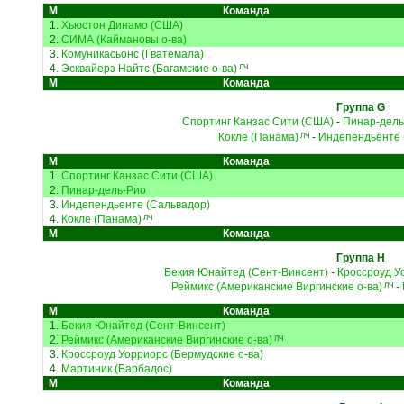
М
Команда
1.
Хьюстон Динамо (США)
2.
СИМА (Каймановы о-ва)
3.
Комуникасьонс (Гватемала)
4.
Эсквайерз Найтс (Багамские о-ва)
ЛЧ
М
Команда
Группа G
Спортинг Канзас Сити (США)
-
Пинар-дель
Кокле (Панама)
-
Индепендьенте 
ЛЧ
М
Команда
1.
Спортинг Канзас Сити (США)
2.
Пинар-дель-Рио
3.
Индепендьенте (Сальвадор)
4.
Кокле (Панама)
ЛЧ
М
Команда
Группа H
Бекия Юнайтед (Сент-Винсент)
-
Кроссроуд У
Реймикс (Американские Виргинские о-ва)
-
ЛЧ
М
Команда
1.
Бекия Юнайтед (Сент-Винсент)
2.
Реймикс (Американские Виргинские о-ва)
ЛЧ
3.
Кроссроуд Уорриорс (Бермудские о-ва)
4.
Мартиник (Барбадос)
М
Команда