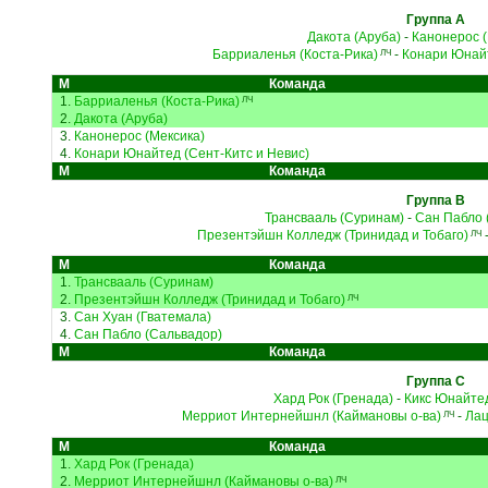
Группа A
Дакота (Аруба)
-
Канонерос (
Барриаленья (Коста-Рика)
-
Конари Юнайт
ЛЧ
М
Команда
1.
Барриаленья (Коста-Рика)
ЛЧ
2.
Дакота (Аруба)
3.
Канонерос (Мексика)
4.
Конари Юнайтед (Сент-Китс и Невис)
М
Команда
Группа B
Трансвааль (Суринам)
-
Сан Пабло 
Презентэйшн Колледж (Тринидад и Тобаго)
ЛЧ
М
Команда
1.
Трансвааль (Суринам)
2.
Презентэйшн Колледж (Тринидад и Тобаго)
ЛЧ
3.
Сан Хуан (Гватемала)
4.
Сан Пабло (Сальвадор)
М
Команда
Группа C
Хард Рок (Гренада)
-
Кикс Юнайтед
Мерриот Интернейшнл (Каймановы о-ва)
-
Лац
ЛЧ
М
Команда
1.
Хард Рок (Гренада)
2.
Мерриот Интернейшнл (Каймановы о-ва)
ЛЧ