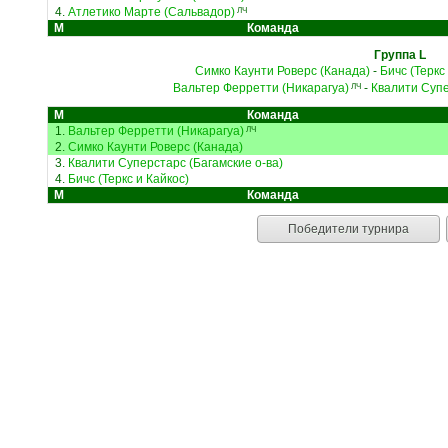
4.
Атлетико Марте (Сальвадор)
ЛЧ
М
Команда
Группа L
Симко Каунти Роверс (Канада)
-
Бичс (Теркс
Вальтер Ферретти (Никарагуа)
-
Квалити Супе
ЛЧ
М
Команда
1.
Вальтер Ферретти (Никарагуа)
ЛЧ
2.
Симко Каунти Роверс (Канада)
3.
Квалити Суперстарс (Багамские о-ва)
4.
Бичс (Теркс и Кайкос)
М
Команда
Победители турнира