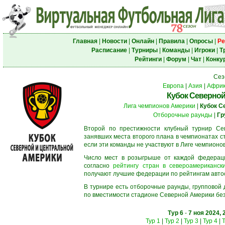
Главная
|
Новости
|
Онлайн
|
Правила
|
Опросы
|
Ре
Расписание
|
Турниры
|
Команды
|
Игроки
|
Т
Рейтинги
|
Форум
|
Чат
|
Конку
Сез
Европа
|
Азия
|
Афри
Кубок Северной
Лига чемпионов Америки
|
Кубок С
Отборочные раунды
|
Гр
Второй по престижности клубный турнир Сев
занявших места второго плана в чемпионатах с
если эти команды не участвуют в Лиге чемпионо
Число мест в розыгрыше от каждой федерац
согласно
рейтингу стран в североамерикански
получают лучшие федерации по рейтингам автосос
В турнире есть отборочные раунды, групповой
по вместимости стадионе Северной Америки без
Тур 6
-
7 ноя 2024, 
Тур 1
|
Тур 2
|
Тур 3
|
Тур 4
|
Т