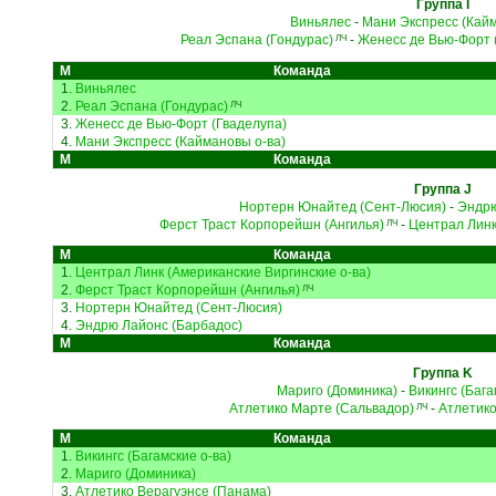
Группа I
Виньялес
-
Мани Экспресс (Кайм
Реал Эспана (Гондурас)
-
Женесс де Вью-Форт 
ЛЧ
М
Команда
1.
Виньялес
2.
Реал Эспана (Гондурас)
ЛЧ
3.
Женесс де Вью-Форт (Гваделупа)
4.
Мани Экспресс (Каймановы о-ва)
М
Команда
Группа J
Нортерн Юнайтед (Сент-Люсия)
-
Эндрю
Ферст Траст Корпорейшн (Ангилья)
-
Централ Линк
ЛЧ
М
Команда
1.
Централ Линк (Американские Виргинские о-ва)
2.
Ферст Траст Корпорейшн (Ангилья)
ЛЧ
3.
Нортерн Юнайтед (Сент-Люсия)
4.
Эндрю Лайонс (Барбадос)
М
Команда
Группа K
Мариго (Доминика)
-
Викингс (Бага
Атлетико Марте (Сальвадор)
-
Атлетико
ЛЧ
М
Команда
1.
Викингс (Багамские о-ва)
2.
Мариго (Доминика)
3.
Атлетико Верагуэнсе (Панама)