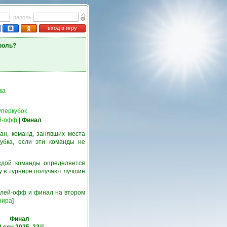
пароль
вход в игру
роль?
ка
уперкубок
й-офф
|
Финал
ан, команд, занявших места
убка, если эти команды не
ждой команды определяется
у в турнире получают лучшие
 плей-офф и финал на втором
нира
]
Финал
00