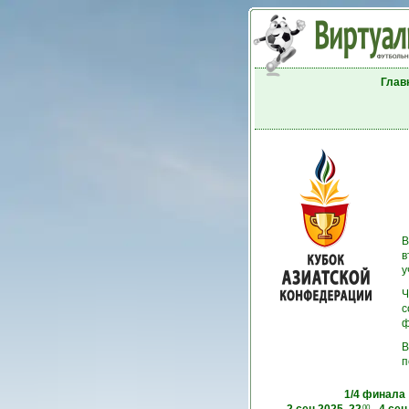
Глав
В
в
у
Ч
с
ф
В
п
1/4 финала
00