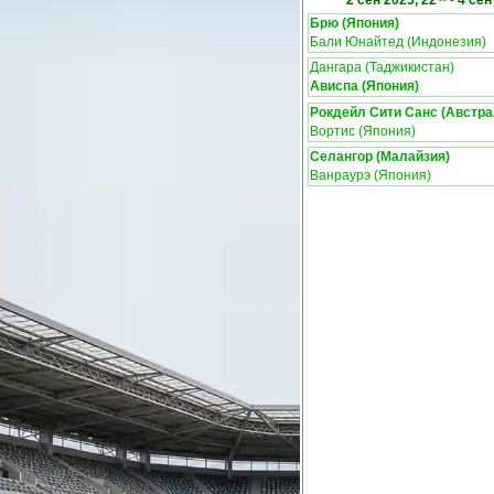
2 сен 2025, 22
-
4 сен
Брю (Япония)
Бали Юнайтед (Индонезия)
Дангара (Таджикистан)
Ависпа (Япония)
Рокдейл Сити Санс (Австра
Вортис (Япония)
Селангор (Малайзия)
Ванраурэ (Япония)