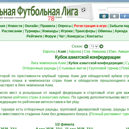
логин
ная
|
Новости
|
Онлайн
|
Правила
|
Опросы
|
Регистрация в игре
|
Забыли па
Расписание
|
Турниры
|
Команды
|
Игроки
|
Трансферы
|
Обмены
|
Аренда
Рейтинги
|
Форум
|
Чат
|
Конкурсы
|
Контакты
Сезон:
Европа
|
Азия
|
Африка
|
Сев. Америка
|
Южн. Амери
Кубок азиатской конфедерации
Лига чемпионов Азии
|
Кубок азиатской конфедерации
|
С
Отборочные раунды
|
Стыковые матчи
|
Групповой турнир
|
Пле
торой по престижности клубный турнир Азии для обладателей кубков стр
торого плана в чемпионатах стран Азии и обладателя прошлогоднего к
частвуют в Лиге чемпионов Азии.
исло мест в розыгрыше от каждой федерации и стартовый этап для ка
огласно
рейтингу стран в азиатских кубках
. По одному дополнительному мест
едерации по рейтингам автосоставов и fair play.
 турнире есть отборочные раунды, групповой двухкруговой турнир, раунды
о вместимости стадионе Азии без домашнего бонуса. [
Полный регламент тур
1/2 финала
00
00
00