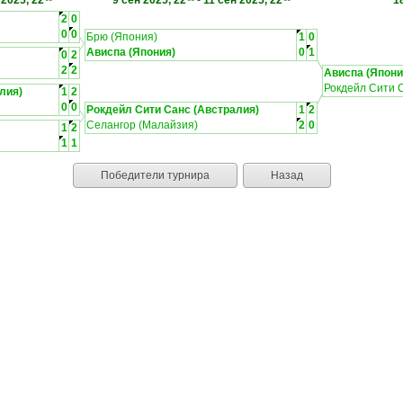
 2025, 22
9 сен 2025, 22
-
11 сен 2025, 22
1
2
0
0
0
Брю (Япония)
1
0
Ависпа (Япония)
0
1
0
2
2
2
Ависпа (Япони
Рокдейл Сити 
лия)
1
2
0
0
Рокдейл Сити Санс (Австралия)
1
2
Селангор (Малайзия)
2
0
1
2
1
1
Победители турнира
Назад