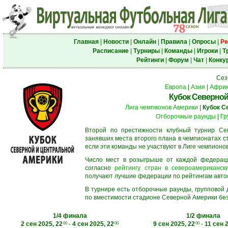
Главная
|
Новости
|
Онлайн
|
Правила
|
Опросы
|
Ре
Расписание
|
Турниры
|
Команды
|
Игроки
|
Т
Рейтинги
|
Форум
|
Чат
|
Конку
Сез
Европа
|
Азия
|
Афри
Кубок Северной
Лига чемпионов Америки
|
Кубок С
Отборочные раунды
|
Гр
Второй по престижности клубный турнир Сев
занявших места второго плана в чемпионатах с
если эти команды не участвуют в Лиге чемпионо
Число мест в розыгрыше от каждой федерац
согласно
рейтингу стран в североамерикански
получают лучшие федерации по рейтингам автосос
В турнире есть отборочные раунды, групповой
по вместимости стадионе Северной Америки без
1/4 финала
1/2 финала
2 сен 2025, 22
-
4 сен 2025, 22
9 сен 2025, 22
-
11 сен 
00
00
00