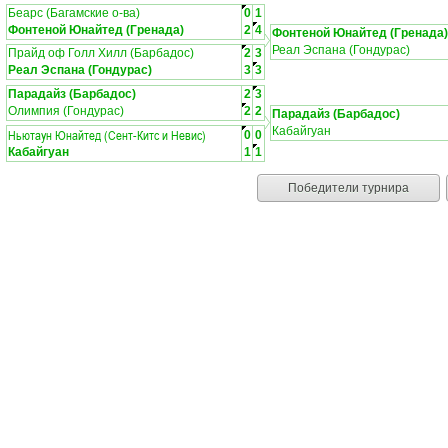
Беарс (Багамские о-ва)
0
1
Фонтеной Юнайтед (Гренада)
2
4
Фонтеной Юнайтед (Гренада)
Реал Эспана (Гондурас)
Прайд оф Голл Хилл (Барбадос)
2
3
Реал Эспана (Гондурас)
3
3
Парадайз (Барбадос)
2
3
Олимпия (Гондурас)
2
2
Парадайз (Барбадос)
Кабайгуан
Ньютаун Юнайтед (Сент-Китс и Невис)
0
0
Кабайгуан
1
1
Победители турнира