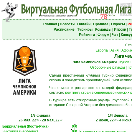
Главная
|
Новости
|
Онлайн
|
Правила
|
Опросы
|
Ре
Расписание
|
Турниры
|
Команды
|
Игроки
|
Т
Рейтинги
|
Форум
|
Чат
|
Конку
Сез
Европа
|
Азия
|
Афри
Лига че
Лига чемпионов Америки
|
Кубок 
Отборочные раунды
|
Гр
Самый престижный клубный турнир Северной
сезона и победитель прошлогодней Лиги чемпио
Число мест в розыгрыше от каждой федерац
согласно
рейтингу стран в североамериканских к
В турнире есть отборочные раунды, групповой
стадионе Северной Америки без домашнего бону
1/8 финала
1/4 финала
26 мая, 22
-
28 мая, 22
2 июня, 22
-
4 июня,
00
00
00
Барриаленья (Коста-Рика)
0
0
Виктория (Барбадос)
0
0