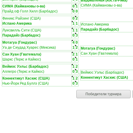
Барриаленья (Коста-Рика)
СИМА (Каймановы о-ва)
СИМА (Каймановы о-ва)
0
1
Прайд оф Голл Хилл (Барбадос)
0
0
Финикс Райзинг (США)
0
2
Испано Америка
1
1
Испано Америка
Парадайз (Барбадос)
Луисвилль Сити (США)
1
1
Парадайз (Барбадос)
0
3
Мотагуа (Гондурас)
4
0
Уа де Сиудад Хуарес (Мексика)
1
2
Мотагуа (Гондурас)
Сан Хуан (Гватемала)
Сан Хуан (Гватемала)
2
1
Шаркс (Теркс и Кайкос)
0
1
Веймос Уэльс (Барбадос)
1
2
Аллегро (Теркс и Кайкос)
0
3
Веймос Уэльс (Барбадос)
Коннектикут Хаскис (США)
Коннектикут Хаскис (США)
1
2
Нью-Йорк Ред Буллз (США)
0
3
Победители турнира