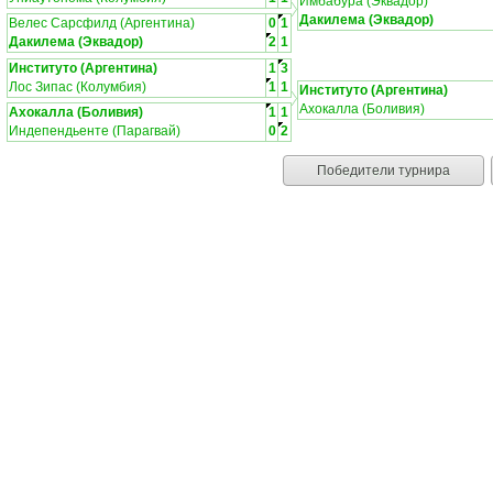
Имбабура (Эквадор)
Дакилема (Эквадор)
Велес Сарсфилд (Аргентина)
0
1
Дакилема (Эквадор)
2
1
Институто (Аргентина)
1
3
Лос Зипас (Колумбия)
1
1
Институто (Аргентина)
Ахокалла (Боливия)
Ахокалла (Боливия)
1
1
Индепендьенте (Парагвай)
0
2
Победители турнира