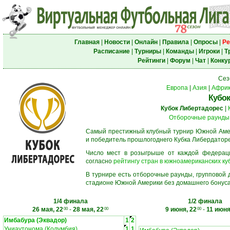
Главная
|
Новости
|
Онлайн
|
Правила
|
Опросы
|
Ре
Расписание
|
Турниры
|
Команды
|
Игроки
|
Т
Рейтинги
|
Форум
|
Чат
|
Конку
Сез
Европа
|
Азия
|
Афри
Кубок
Кубок Либертадорес
|
Отборочные раунды
Самый престижный клубный турнир Южной Амер
и победитель прошлогоднего Кубка Либердаторе
Число мест в розыгрыше от каждой федерац
согласно
рейтингу стран в южноамериканских ку
В турнире есть отборочные раунды, групповой
стадионе Южной Америки без домашнего бонуса.
1/4 финала
1/2 финала
26 мая, 22
-
28 мая, 22
9 июня, 22
-
11 июня
00
00
00
Имбабура (Эквадор)
1
2
Униаутонома (Колумбия)
1
1