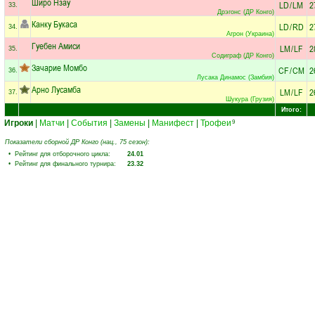
Широ Нзау
LD
/
LM
2
33.
Дрэгонс (ДР Конго)
Канку Букаса
LD
/
RD
2
34.
Агрон (Украина)
Гуебен Амиси
LM
/
LF
2
35.
Содиграф (ДР Конго)
Зачарие Момбо
CF
/
CM
2
36.
Лусака Динамос (Замбия)
Арно Лусамба
LM
/
LF
2
37.
Шукура (Грузия)
Итого:
Игроки
|
Матчи
|
События
|
Замены
|
Манифест
|
Трофеи
9
Показатели сборной ДР Конго (нац., 75 сезон):
• Рейтинг для отборочного цикла:
24.01
• Рейтинг для финального турнира:
23.32