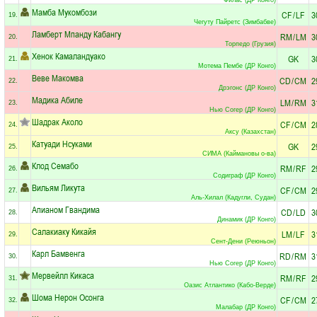
Мамба Мукомбози
CF
/
LF
3
19.
Чегуту Пайретс (Зимбабве)
Ламберт Мпанду Кабангу
RM
/
LM
3
20.
Торпедо (Грузия)
Хенок Камаландуако
GK
3
21.
Мотема Пембе (ДР Конго)
Веве Макомва
CD
/
CM
2
22.
Дрэгонс (ДР Конго)
Мадика Абиле
LM
/
RM
3
23.
Нью Согер (ДР Конго)
Шадрак Аколо
CF
/
CM
2
24.
Аксу (Казахстан)
Катуади Нсуками
GK
2
25.
СИМА (Каймановы о-ва)
Клод Семабо
RM
/
RF
2
26.
Содиграф (ДР Конго)
Вильям Ликута
CF
/
CM
2
27.
Аль-Хилал (Кадугли, Судан)
Апианом Гвандима
CD
/
LD
3
28.
Динамик (ДР Конго)
Салакиаку Кикайя
LM
/
LF
3
29.
Сент-Дени (Реюньон)
Карл Бамвенга
RD
/
RM
3
30.
Нью Согер (ДР Конго)
Мервейлл Кикаса
RM
/
RF
2
31.
Оазис Атлантико (Кабо-Верде)
Шома Нерон Осонга
CF
/
CM
2
32.
Малабар (ДР Конго)