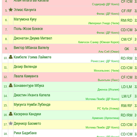
CF
/
CM
3
4.
Содиграф (ДР Конго)
Элиас Качунга
CF
/
RF
3
5.
Филас (ДР Конго)
Матумона Куку
RM
/
RD
3
6.
Империал Унидо (Чили)
Поль-Жозе Бокесе
CD
/
CM
3
7.
Филас (ДР Конго)
Джонатан Джума Митвел
CM
/
CF
3
8.
Кимчхон Санму (Южная Корея)
Виктор Мбанза Валелу
GK
3
9.
Аль-Сиб (Оман)
Камбеле Узима Лаймете
RD
/
RM
3
10.
Ренессанс (ДР Конго)
Дезир Веленде
CD
/
CM
3
11.
Мехильонес (Чили)
Лвала Камуанга
CF
/
CM
3
12.
Вьентьян (Лаос)
Бонавентуре Мбука
LD
/
LM
3
13.
Дженоа (Италия)
Джастин Иканга Капела
LM
/
LF
3
14.
Мотема Пембе (ДР Конго)
Мукунга Нумби Лубенде
RM
/
RF
3
15.
РС Куба (Алжир)
Касерека Кандуки
RD
/
RM
3
16.
Арменио (Аргентина)
Джуниор Баомето
CD
/
CM
3
17.
Мотема Пембе (ДР Конго)
Рики Бадибаке
CD
/
CM
3
18.
Филас (ДР Конго)