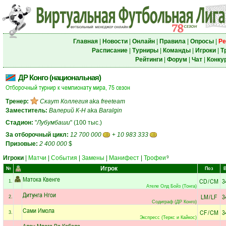
Главная
|
Новости
|
Онлайн
|
Правила
|
Опросы
|
Ре
Расписание
|
Турниры
|
Команды
|
Игроки
|
Т
Рейтинги
|
Форум
|
Чат
|
Конку
ДР Конго (национальная)
Отборочный турнир к чемпионату мира, 75 сезон
Тренер:
Скаут Коллегия
aka
freeteam
Заместитель:
Валерий К-Н
aka
Baralgin
Стадион:
"
Лубумбаши
" (100 тыс.)
За отборочный цикл:
12 700 000
+
10 983 333
Призовые:
2 400 000
$
Игроки
|
Матчи
|
События
|
Замены
|
Манифест
|
Трофеи
9
Игрок
№
Поз
Матока Квенге
CD
/
CM
3
1.
Ателе Олд Бойз (Тонга)
Дитунга Нгои
LM
/
LF
3
2.
Содиграф (ДР Конго)
Сами Имола
CF
/
CM
3
3.
Экспресс (Теркс и Кайкос)
Алан Мпага Ва Кабала