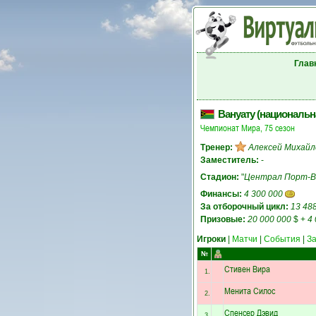
Глав
Вануату (национальн
Чемпионат Мира, 75 сезон
Тренер:
Алексей Михайл
Заместитель:
-
Стадион:
"
Централ Порт-В
Финансы:
4 300 000
За отборочный цикл:
13 48
Призовые:
20 000 000
$
+
4
Игроки
|
Матчи
|
События
|
З
№
Стивен Вира
1.
Менита Силос
2.
Спенсер Дэвид
3.