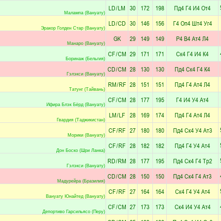
LD
/
LM
30
172
198
Пд4
Г4
И4
От4
Малампа (Вануату)
LD
/
CD
30
146
156
Г4
Оп4
Шт4
Уг4
Эракор Голден Стар (Вануату)
GK
29
149
149
Р4
В4
Ат4
Л4
Манаро (Вануату)
CF
/
CM
29
171
171
Ск4
Г4
И4
К4
Боринаж (Бельгия)
CD
/
CM
28
130
130
Пд4
Ск4
Г4
К4
Гэлэкси (Вануату)
RM
/
RF
28
151
151
Пд4
Г4
Ат4
Л4
Татунг (Тайвань)
CF
/
CM
28
177
195
Г4
И4
У4
Ат4
Ифира Блэк Бёрд (Вануату)
LM
/
LF
28
169
174
Пд4
Г4
Ат4
Л4
Гвардия (Таджикистан)
CF
/
RF
27
180
180
Пд4
Ск4
У4
Ат3
Морики (Вануату)
CF
/
RF
28
182
182
Пд4
Г4
У4
Ат4
Дон Боско (Шри Ланка)
RD
/
RM
28
177
195
Пд4
Ск4
Г4
Тр2
Гэлэкси (Вануату)
CD
/
CM
28
150
150
Пд4
Ск4
Г4
Ат3
Мадурейра (Бразилия)
CF
/
RF
27
164
164
Ск4
Г4
У4
Ат4
Вануату Юнайтед (Вануату)
CF
/
CM
27
173
173
Ск4
И4
У4
Ат4
Депортиво Гарсильясо (Перу)