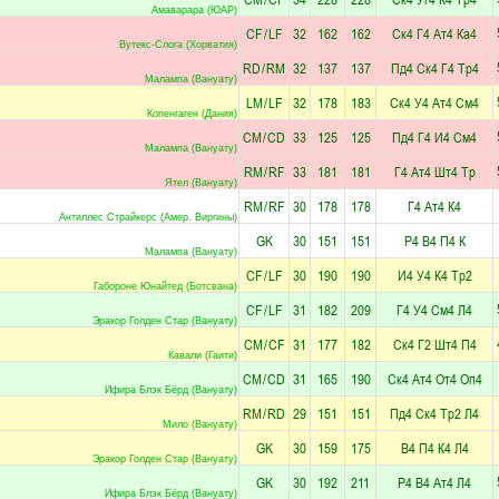
Амаварара (ЮАР)
CF
/
LF
32
162
162
Ск4
Г4
Ат4
Ка4
Вутекс-Слога (Хорватия)
RD
/
RM
32
137
137
Пд4
Ск4
Г4
Тр4
Малампа (Вануату)
LM
/
LF
32
178
183
Ск4
У4
Ат4
См4
Копенгаген (Дания)
CM
/
CD
33
125
125
Пд4
Г4
И4
См4
Малампа (Вануату)
RM
/
RF
33
181
181
Г4
Ат4
Шт4
Тр
Ятел (Вануату)
RM
/
RF
30
178
178
Г4
Ат4
К4
Антиллес Страйкерс (Амер. Виргины)
GK
30
151
151
Р4
В4
П4
К
Малампа (Вануату)
CF
/
LF
30
190
190
И4
У4
К4
Тр2
Габороне Юнайтед (Ботсвана)
CF
/
LF
31
182
209
Г4
У4
См4
Л4
Эракор Голден Стар (Вануату)
CM
/
CF
31
177
182
Ск4
Г2
Шт4
П4
Кавали (Гаити)
CM
/
CD
31
165
190
Ск4
Ат4
От4
Оп4
Ифира Блэк Бёрд (Вануату)
RM
/
RD
29
151
151
Пд4
Ск4
Тр2
Л4
Мило (Вануату)
GK
30
159
175
В4
П4
К4
Л4
Эракор Голден Стар (Вануату)
GK
30
192
211
Р4
В4
Ат4
Л4
Ифира Блэк Бёрд (Вануату)