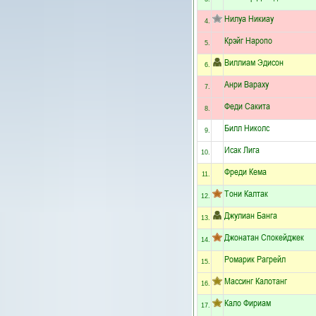
Нилуа Никиау
4.
Крэйг Наропо
5.
Виллиам Эдисон
6.
Анри Вараху
7.
Феди Сакита
8.
Билл Николс
9.
Исак Лига
10.
Фреди Кема
11.
Тони Калтак
12.
Джулиан Банга
13.
Джонатан Спокейджек
14.
Ромарик Рагрейл
15.
Массинг Калотанг
16.
Кало Фириам
17.