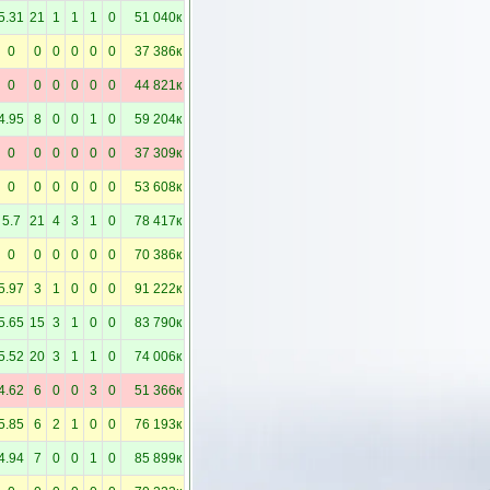
5.31
21
1
1
1
0
51 040к
0
0
0
0
0
0
37 386к
0
0
0
0
0
0
44 821к
4.95
8
0
0
1
0
59 204к
0
0
0
0
0
0
37 309к
0
0
0
0
0
0
53 608к
5.7
21
4
3
1
0
78 417к
0
0
0
0
0
0
70 386к
5.97
3
1
0
0
0
91 222к
5.65
15
3
1
0
0
83 790к
5.52
20
3
1
1
0
74 006к
4.62
6
0
0
3
0
51 366к
5.85
6
2
1
0
0
76 193к
4.94
7
0
0
1
0
85 899к