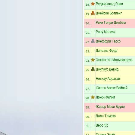
Реджинольд Раво
18.
Джейсон Ботленг
19.
Рики Генри Джобем
20.
Рану Молези
21.
Джеффри Тассо
22.
Данеэль Фред
23.
Элкингтон Моливакаруа
24.
Джулиус Девид
25.
Никиау Аррагай
26.
Юката Алекс Вайвай
27.
Лэнси Филип
28.
Жерар Маки Бруно
29.
Джон Томако
30.
Веро Эс
31.
Тьюма Энай