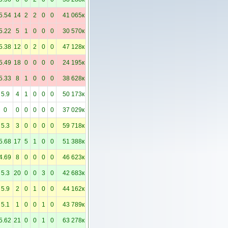
5.54
14
2
2
0
0
41 065к
5.22
5
1
0
0
0
30 570к
5.38
12
0
2
0
0
47 128к
5.49
18
0
0
0
0
24 195к
5.33
8
1
0
0
0
38 628к
5.9
4
1
0
0
0
50 173к
0
0
0
0
0
0
37 029к
5.3
3
0
0
0
0
59 718к
5.68
17
5
1
0
0
51 388к
4.69
8
0
0
0
0
46 623к
5.3
20
0
0
3
0
42 683к
5.9
2
0
1
0
0
44 162к
5.1
1
0
0
1
0
43 789к
5.62
21
0
0
1
0
63 278к