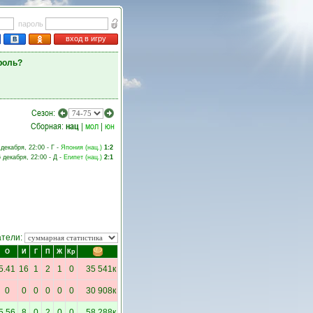
пароль
вход в игру
роль?
Сезон:
Сборная:
нац
|
мол
|
юн
 декабря, 22:00 - Г -
Япония (нац.)
1:2
 декабря, 22:00 - Д -
Египет (нац.)
2:1
атели:
О
И
Г
П
Ж
Кр
5.41
16
1
2
1
0
35 541к
0
0
0
0
0
0
30 908к
5.56
8
0
2
0
0
58 288к