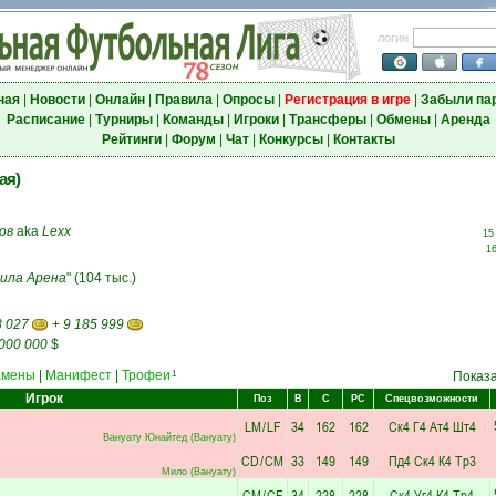
логин
ная
|
Новости
|
Онлайн
|
Правила
|
Опросы
|
Регистрация в игре
|
Забыли па
Расписание
|
Турниры
|
Команды
|
Игроки
|
Трансферы
|
Обмены
|
Аренда
Рейтинги
|
Форум
|
Чат
|
Конкурсы
|
Контакты
ая)
ов
aka
Lexx
15
16
ила Арена
" (104 тыс.)
8 027
+
9 185 999
 000 000
$
амены
|
Манифест
|
Трофеи
1
Показ
Игрок
Поз
В
С
РС
Спецвозможности
LM
/
LF
34
162
162
Ск4
Г4
Ат4
Шт4
Вануату Юнайтед (Вануату)
CD
/
CM
33
149
149
Пд4
Ск4
К4
Тр3
Мило (Вануату)
CM
/
CF
34
228
228
Ск4
Уг4
К4
Тр4