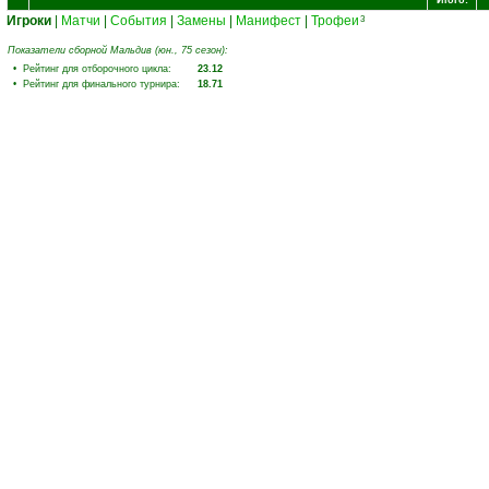
Итого:
Игроки
|
Матчи
|
События
|
Замены
|
Манифест
|
Трофеи
3
Показатели сборной Мальдив (юн., 75 сезон):
• Рейтинг для отборочного цикла:
23.12
• Рейтинг для финального турнира:
18.71