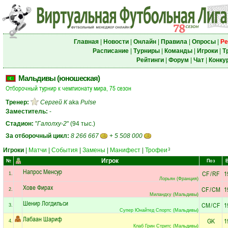
Главная
|
Новости
|
Онлайн
|
Правила
|
Опросы
|
Ре
Расписание
|
Турниры
|
Команды
|
Игроки
|
Т
Рейтинги
|
Форум
|
Чат
|
Конку
Мальдивы (юношеская)
Отборочный турнир к чемпионату мира, 75 сезон
Тренер:
Сергей К
aka
Pulse
Заместитель:
-
Стадион:
"
Галолху-2
" (94 тыс.)
За отборочный цикл:
8 266 667
+
5 508 000
Игроки
|
Матчи
|
События
|
Замены
|
Манифест
|
Трофеи
3
Игрок
№
Поз
Напрос Менсур
CF
/
RF
1
1.
Лорьян (Франция)
Хове Фирах
CF
/
CM
1
2.
Миландху (Мальдивы)
Шенир Логдильси
CM
/
CF
1
3.
Супер Юнайтед Спортс (Мальдивы)
Лабаан Шариф
GK
1
4.
Клаб Грин Стритс (Мальдивы)