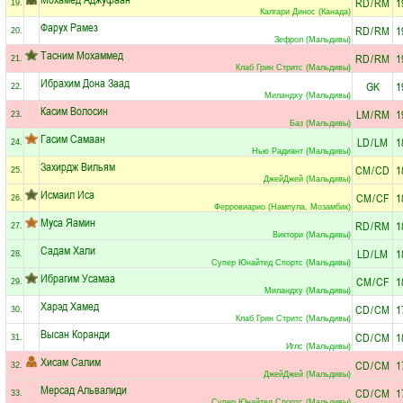
RD
/
RM
1
19.
Калгари Динос (Канада)
Фарух Рамез
RD
/
RM
1
20.
Зефрол (Мальдивы)
Тасним Мохаммед
RD
/
RM
1
21.
Клаб Грин Стритс (Мальдивы)
Ибрахим Дона Заад
GK
1
22.
Миландху (Мальдивы)
Касим Волосин
LM
/
RM
1
23.
Баз (Мальдивы)
Гасим Самаан
LD
/
LM
1
24.
Нью Радиант (Мальдивы)
Захирдж Вильям
CM
/
CD
1
25.
ДжейДжей (Мальдивы)
Исмаил Иса
CM
/
CF
1
26.
Ферровиарио (Нампула, Мозамбик)
Муса Яамин
RD
/
RM
1
27.
Виктори (Мальдивы)
Садам Хали
LD
/
LM
1
28.
Супер Юнайтед Спортс (Мальдивы)
Ибрагим Усамаа
CM
/
CF
1
29.
Миландху (Мальдивы)
Харэд Хамед
CD
/
CM
1
30.
Клаб Грин Стритс (Мальдивы)
Высан Коранди
CD
/
CM
1
31.
Иглс (Мальдивы)
Хисам Салим
CD
/
CM
1
32.
ДжейДжей (Мальдивы)
Мерсад Альвалиди
CD
/
CM
1
33.
Супер Юнайтед Спортс (Мальдивы)