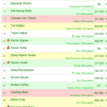
Вернунди Фазиль
GK
1
5.
Сандхаузен (Германия)
Али Аршад Наим
CF
/
CM
1
6.
Аюл (Мальдивы)
Сулеман Аль Табиль
CF
/
CM
1
7.
Зефрол (Мальдивы)
Тао Шифаз
RM
/
RF
1
8.
Левски (София, Болгария)
Тиран Сифау
CD
/
CM
1
9.
ВБ Адду (Мальдивы)
Хассан Адухам
RM
/
RF
1
10.
Нью Радиант (Мальдивы)
Хассан Алиф
GK
1
11.
Иглс (Мальдивы)
Дзаид Кирилл Халим
CF
/
CM
1
12.
Клаб Валенсия (Мальдивы)
Хассан Назим
CF
/
CM
1
13.
Мазия (Мальдивы)
Шияд Машарадови
CM
/
CD
1
14.
ВБ Адду (Мальдивы)
Катона Айшам
CM
/
CD
1
15.
Баз (Мальдивы)
Жоманс Мубин
CD
1
16.
Серкль (Флак, Маврикий)
Прайзид Миах
RD
/
RM
1
17.
Миландху (Мальдивы)
Шиназ Исэр
RM
/
LM
1
18.
Аюл (Мальдивы)
Мохамед Аджуфаан