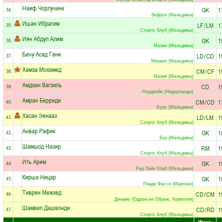
Наиф Чорлучинк
GK
1
34.
Зефрол (Мальдивы)
Ишан Ибрагим
LF
/
LM
1
35.
Спортс Клуб (Мальдивы)
Иян Абдул Алим
GK
1
36.
Мазия (Мальдивы)
Бачу Асад Гани
LD
/
CD
1
37.
Мекано (Мальдивы)
Хамза Мохамед
CM
/
CF
1
38.
Мазия (Мальдивы)
Амдхан Вагзиль
CD
1
39.
Нордвейк (Нидерланды)
Амран Берриди
CM
/
CD
1
40.
Буру (Мальдивы)
Хасан Эенааз
LD
/
LM
1
41.
Спортс Клуб (Мальдивы)
Анвар Рафик
GK
1
42.
Баз (Мальдивы)
Шамшод Назир
RM
1
43.
Спортс Клуб (Мальдивы)
Ить Арим
GK
1
44.
Ред Лайн Клаб (Мальдивы)
Кирша Ницар
GK
1
45.
Риади Фасси (Марокко)
Тиврен Межхед
CD
/
CM
1
46.
Динамо (Одрански Обреж, Хорватия)
Шамвил Дашвонди
CD
/
RD
1
47.
Спортс Клуб (Мальдивы)