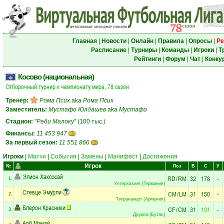
Главная
|
Новости
|
Онлайн
|
Правила
|
Опросы
|
Ре
Расписание
|
Турниры
|
Команды
|
Игроки
|
Т
Рейтинги
|
Форум
|
Чат
|
Конку
Косово (национальная)
Отборочный турнир к чемпионату мира, 78 сезон
Тренер:
Рома Псих
aka
Рома Псих
Заместитель:
Мустафо Юлдашев
aka
Мустафо
Стадион:
"
Реди Малоку
" (100 тыс.)
Финансы:
11 453 947
За первый сезон:
11 551 866
Игроки
|
Матчи
|
События
|
Замены
|
Манифест
|
Достижения
Игрок
№
Поз
В
С
У
Элион Хаксосай
RD
/
RM
32
178
-
1.
Унтерхахинг (Германия)
Стевце Эмурли
CM
/
LM
31
150
-
2.
Тигранакерт (Армения)
Блерон Красники
CF
/
CM
31
191
-
3.
Друкпа (Бутан)
Арб Манай