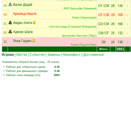
Валон Додай
CF
/
CM
28
135
-
19.
ФФЛ Кирххайм (Германия)
Арнольд Неште
CF
/
CM
29
165
--
20.
Езеро (Черногория)
Фидан Алити
CD
/
CM
26
166
-
21.
Светлостанды (Северная Македония)
Аденис Шала
CM
/
CF
25
132
-
22.
Депортива Кантолао (Перу)
Яков Гедзич
GK
24
136
-
23.
Кэриб (Пуэрто-Рико)
3981
Итого:
Игроки
|
Матчи
|
События
|
Замены
|
Манифест
|
Достижения
Показатели сборной Косово (нац., 78 сезон):
• Рейтинг для отборочного цикла:
9.05
• Рейтинг для финального турнира:
9.46
• Рейтинг силы команды (Vs):
2805