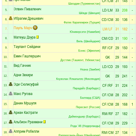
CF
/
CM
31
145
-
4.
Шагадам (Туркменистан)
Элвин Пиваленич
LD
/
LM
33
208
-
5.
Шёвде (Швеция)
Ибрагим Дрешевич
CD
/
CM
30
136
-
6.
Фатих Карагюмрюк (Турция)
Пауль Марч
LM
/
LF
31
182
-
7.
Юниверсити (Намибия)
Матеуш Дзура
CM
/
CD
31
190
-
8.
Виль (Швейцария)
Таулант Сейдини
RF
/
CF
29
150
-
9.
Бэнкс (Эфиопия)
Емин Гашпершич
GK
29
144
-
10.
Дустлик (Ташкент, Узбекистан)
Вид Гачник
LD
/
CD
29
193
-
11.
Нкана (Замбия)
Адни Зекири
GK
29
241
-
12.
Коуволан Ялкапалло (Финляндия)
Эди Сюлисуфай
CF
/
RF
31
224
-
13.
Парадайз (Барбадос)
Макс Ругова
CF
/
CM
28
202
-
14.
Баллард (США)
Данин Мршуля
CF
/
CM
28
168
1
15.
Пересвет (Россия)
Ариан Кастрати
RM
/
RF
27
182
-
16.
Даймондшир (Барбадос)
Альбион Ррахмани
CF
/
CM
29
229
-
17.
Рода '46 (Нидерланды)
Алприм Робелли
RM
/
CM
27
134
-
18.
Рапперсвиль-Йона (Швейцария)