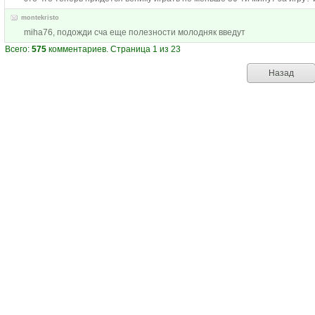
montekristo
miha76, подожди сча еще полезности молодняк введут
Всего:
575
комментариев. Страница 1 из 23
Назад