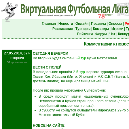
Главная
|
Новости
|
Онлайн
|
Правила
|
Опросы
|
Ре
Расписание
|
Турниры
|
Команды
|
Игроки
|
Т
Рейтинги
|
Форум
|
Чат
|
Конку
Комментарии к новос
27.05.2014, 07
00
СЕГОДНЯ ВЕЧЕРОМ
вторник
Во вторник будет сыгран
3-й тур
Кубка межсезонья.
52 прочитавших
ВЕСТИ С ПОЛЕЙ
В понедельник прошёл
2-й тур
первого турнира сезона. 
Холли Хок Ибараки (Мито, Япония) и А.С.С.Е.Т (Банги, 
достичь многие), но ещё и разница мячей 12-0.
После игр прошла жеребьёвка Суперкубков:
В среду пройдут матчи национальных суперкубко
Чемпионатов и Кубков стран прошлого сезона (если э
серебряный призер чемпионата).
В субботу же сойдутся обладатели мирокубков 29-го 
Межконтинентальный Кубок.
НОВОЕ НА САЙТЕ