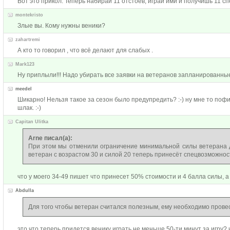
Вот это прикол. Теперь набирай 11 отстоев, играй ими и получишь 11 сп
montekristo
Злые вы. Кому нужны веники?
zahartremi
А кто то говорил , что всё делают для слабых .
Mark123
Ну приплыли!!! Надо убирать все заявки на ветеранов запланированны
meedel
Шикарно! Нельзя такое за сезон было предупредить? :-) ну мне то пофиг
шлак. :-)
Capitan Ulitka
Arne писал(а):
При этом мы отменили ограничение минимальной силы ветерана д
ветеран с возрастом 30 и силой 20 теперь принесёт спецвозможнос
что у моего 34-49 пишет что принесет 50% стоимости и 4 балла силы, а
Abdulla
Для того чтобы ветеран считался полезным, ему необходимо прове
это что теперь придется венику играть не меньше 50-ти минут за игру?