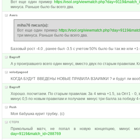
Вот еще один пример
https://vsol.org/viewmatch.php?day=9119&match
минуса. Раньше было бы всего два.
Avers
miha76 писал(а):
Вот еще один пример
https://vsol.org/viewmatch.php?day=9119&mat
три минуса. Раньше было бы всего два.
Базовый рост -4.0 , ранее был -3.5 с учетом 50% было бы так же или +1-
Bagroff
А у проигравшего всего один минус, вместо двух по старым правилам. К
volodyagood
КОГДА БУДУТ ВВЕДЕНЫ НОВЫЕ ПРАВИЛА ВЗАИМКИ ? и будут ли воо
Bagroff
Хорошо. посчитаем. По старым правилам. За 4 мяча +1.5, за Опт1 - 0, з
минус 0,5 по новым правилам и получаем минус три балла за победу 4-
Push
Моя бабушка курит трубку.. (с)
СТЕРХ
Прикольный матч, не попал в новую концепцию, минус м
day=9119&match_id=288769