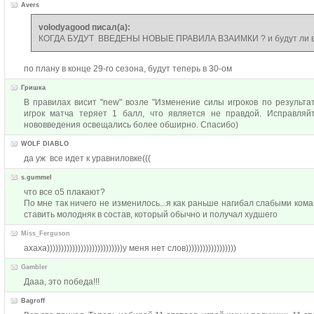
Avers
volodyagood писал(а):
КОГДА БУДУТ ВВЕДЕНЫ НОВЫЕ ПРАВИЛА ВЗАИМКИ ? и будут ли 
по плану в конце 29-го сезона, будут теперь в 30-ом
Гришка
В правилах висит "new" возле "Изменение силы игроков по результа
игрок матча теряет 1 балл, что является не правдой. Исправля
нововведения освещались более обширно. Спасибо)
WOLF DIABLO
да уж все идет к уравниловке(((
s.gummel
что все о5 плакают?
По мне так ничего не изменилось...я как раньше нагибал слабыми кома
ставить молодняк в состав, который обычно и получал худшего
Miss_Ferguson
ахаха)))))))))))))))))))))))))))у меня нет слов))))))))))))))))))
Gambler
Дааа, это победа!!!
Bagroff