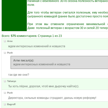
Начиная с юбилейного 30-го сезона полезность ветерано
поле.
Для того чтобы ветеран считался полезным, ему необх
сыгранного командой (ранее было достаточно просто появ
При этом мы отменили ограничение минимальной с
Даже полезный ветеран с возрастом 30 и силой 20 тепер
Всего:
575
комментариев. Страница 1 из 23
Arne
ждем интересных изменений и новшеств
Push
Arne писал(а):
ждем интересных изменений и новшеств
так где же они?
Talianyc
Ты хоть пёрни, дорогая, чтоб мне дырочку найти(с).
Push
Директора, сильные команды страдают, даешь новую реформу!
Bagroff