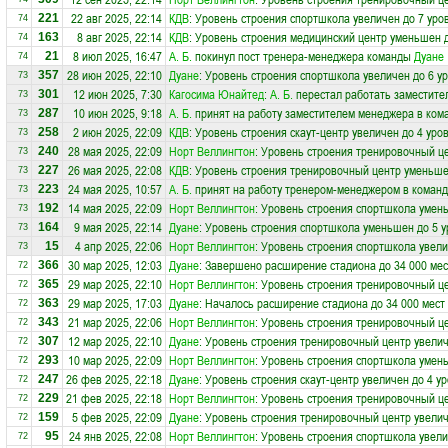
22 авг 2025, 22:14
КДВ
: Уровень строения спортшкола увеличен до 7 уро
221
74
8 авг 2025, 22:14
КДВ
: Уровень строения медицинский центр уменьшен д
163
74
8 июл 2025, 16:47
А. Б.
покинул пост тренера-менеджера команды
Дуане
21
74
28 июн 2025, 22:10
Дуане
: Уровень строения спортшкола увеличен до 6 у
357
73
12 июн 2025, 7:30
Кагосима Юнайтед
:
А. Б.
перестал работать заместите
301
73
10 июн 2025, 9:18
А. Б.
принят на работу заместителем менеджера в ком
287
73
2 июн 2025, 22:09
КДВ
: Уровень строения скаут-центр увеличен до 4 уро
258
73
28 мая 2025, 22:09
Норт Веллингтон
: Уровень строения тренировочный це
240
73
26 мая 2025, 22:08
КДВ
: Уровень строения тренировочный центр уменьше
227
73
24 мая 2025, 10:57
А. Б.
принят на работу тренером-менеджером в коман
223
73
14 мая 2025, 22:09
Норт Веллингтон
: Уровень строения спортшкола умен
192
73
9 мая 2025, 22:14
Дуане
: Уровень строения спортшкола уменьшен до 5 
164
73
4 апр 2025, 22:06
Норт Веллингтон
: Уровень строения спортшкола увели
15
73
30 мар 2025, 12:03
Дуане
: Завершено расширение стадиона до 34 000 мес
366
72
29 мар 2025, 22:10
Норт Веллингтон
: Уровень строения тренировочный ц
365
72
29 мар 2025, 17:03
Дуане
: Началось расширение стадиона до 34 000 мест
363
72
21 мар 2025, 22:06
Норт Веллингтон
: Уровень строения тренировочный це
343
72
12 мар 2025, 22:10
Дуане
: Уровень строения тренировочный центр увелич
307
72
10 мар 2025, 22:09
Норт Веллингтон
: Уровень строения спортшкола умен
293
72
26 фев 2025, 22:18
Дуане
: Уровень строения скаут-центр увеличен до 4 у
247
72
21 фев 2025, 22:18
Норт Веллингтон
: Уровень строения тренировочный це
229
72
5 фев 2025, 22:09
Дуане
: Уровень строения тренировочный центр увелич
159
72
24 янв 2025, 22:08
Норт Веллингтон
: Уровень строения спортшкола увели
95
72