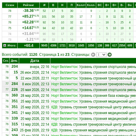
Сезон
Рейтинг
И
В
Н
П
Колл+
Колл-
ВC
В+
В=
В-
Вo
-38.36
*1.00
78
52
17
5
30
-
9
-
2
3
9
3
+85.27
*0.75
77
101
56
10
35
17
7
1
9
11
31
4
+62.28
*0.50
76
92
50
10
32
11
8
-
16
5
25
4
+14.67
*0.25
75
94
42
10
42
10
6
-
5
10
19
8
+31.64
*0.00
74
90
50
17
23
6
9
1
10
3
27
9
-1.21
*0.00
73
96
32
5
59
4
7
-
8
7
13
4
+60.4
Итого:
9045
4306
1721
3018
1045
1050
138
388
617
2554
609
Всего событий:
1120
. Страница
1
из
23
. Страницы:
Дата
Сез.
День
вчера, 22:16
Норт Веллингтон
: Уровень строения спортшкола умен
204
78
26 июн 2026, 22:14
Норт Веллингтон
: Уровень строения спортшкола увели
15
78
22 июн 2026, 22:11
Норт Веллингтон
: Уровень строения тренировочный ц
5
78
8 июн 2026, 22:13
Норт Веллингтон
: Уровень строения тренировочный це
284
77
25 мая 2026, 22:14
Норт Веллингтон
: Уровень строения спортшкола умен
226
77
28 мар 2026, 22:16
Норт Веллингтон
: Уровень строения база команды ум
360
76
25 мар 2026, 22:15
Норт Веллингтон
: Уровень строения медицинский цент
351
76
25 мар 2026, 22:15
КДВ
: Уровень строения тренировочный центр уменьше
351
76
21 мар 2026, 22:10
Норт Веллингтон
: Уровень строения медицинский цент
341
76
20 мар 2026, 22:16
Норт Веллингтон
: Уровень строения медицинский цент
339
76
13 мар 2026, 22:14
КДВ
: Уровень строения тренировочный центр увеличен
315
76
25 фев 2026, 22:19
КДВ
: Уровень строения медицинский центр уменьшен д
243
76
12 сен 2025, 22:14
Норт Веллингтон
: Уровень строения тренировочный ц
309
74