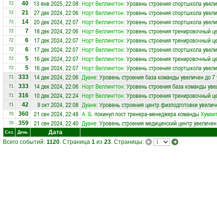
13 янв 2025, 22:08
Норт Веллингтон
: Уровень строения спортшкола увели
40
72
27 дек 2024, 22:06
Норт Веллингтон
: Уровень строения спортшкола увели
21
72
20 дек 2024, 22:07
Норт Веллингтон
: Уровень строения спортшкола увели
14
72
18 дек 2024, 22:06
Норт Веллингтон
: Уровень строения тренировочный ц
7
72
17 дек 2024, 22:07
Норт Веллингтон
: Уровень строения тренировочный ц
6
72
17 дек 2024, 22:07
Норт Веллингтон
: Уровень строения спортшкола увели
6
72
16 дек 2024, 22:07
Норт Веллингтон
: Уровень строения тренировочный ц
5
72
16 дек 2024, 22:07
Норт Веллингтон
: Уровень строения спортшкола увели
5
72
14 дек 2024, 22:06
Дуане
: Уровень строения база команды увеличен до 7
333
71
14 дек 2024, 22:06
Норт Веллингтон
: Уровень строения база команды уве
333
71
10 дек 2024, 22:24
Норт Веллингтон
: Уровень строения тренировочный це
316
71
9 окт 2024, 22:08
Дуане
: Уровень строения центр физподготовки увелич
42
71
21 сен 2024, 22:48
А. Б.
покинул пост тренера-менеджера команды
Хумаи
360
70
21 сен 2024, 22:40
Дуане
: Уровень строения медицинский центр увеличен
359
70
Дата
Сез.
День
Всего событий:
1120
. Страница
1
из
23
. Страницы: