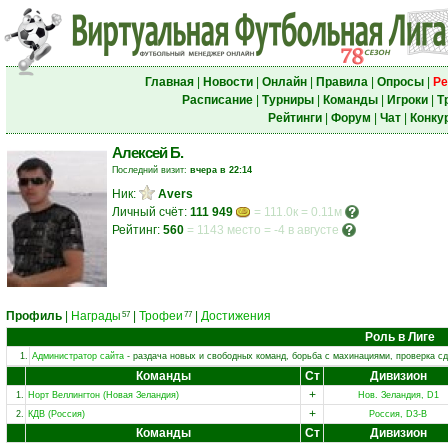
Главная
|
Новости
|
Онлайн
|
Правила
|
Опросы
|
Ре
Расписание
|
Турниры
|
Команды
|
Игроки
|
Т
Рейтинги
|
Форум
|
Чат
|
Конку
Алексей Б.
Последний визит:
вчера в 22:14
Ник:
Avers
Личный счёт:
111 949
= 111.0к = 0.11м
Рейтинг:
560
=
1143 место
=
-4 в августе
Профиль
|
Награды
|
Трофеи
|
Достижения
57
77
Роль в Лиге
1.
Администратор сайта
- раздача новых и свободных команд, борьба с махинациями, проверка сд
Команды
Ст
Дивизион
+
1.
Норт Веллингтон (Новая Зеландия)
Нов. Зеландия, D1
+
2.
КДВ (Россия)
Россия, D3-B
Команды
Ст
Дивизион