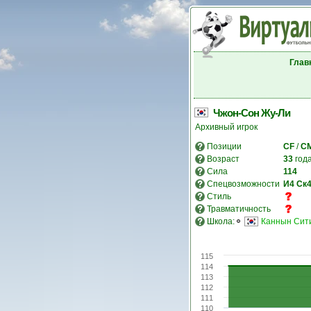
Глав
Чжон-Сон Жу-Ли
Архивный игрок
Позиции
CF
/
C
Возраст
33
год
Сила
114
Спецвозможности
И4
Ск
Стиль
Травматичность
Школа:
Каннын Сит
115
114
113
112
111
110