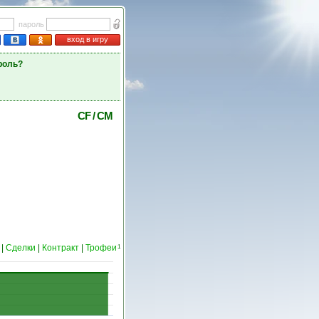
пароль
вход в игру
роль?
CF
/
CM
|
Сделки
|
Контракт
|
Трофеи
1