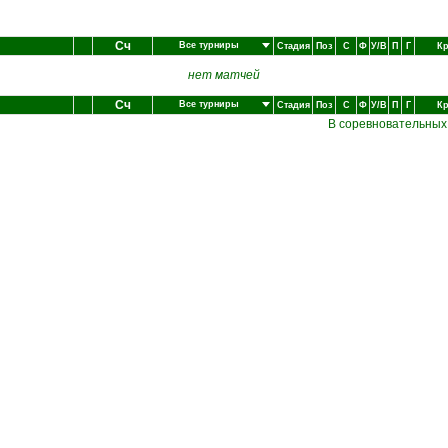
Сч
Все турниры
Стадия
Поз
С
Ф
У/В
П
Г
Кр
нет матчей
Сч
Все турниры
Стадия
Поз
С
Ф
У/В
П
Г
Кр
В соревновательных