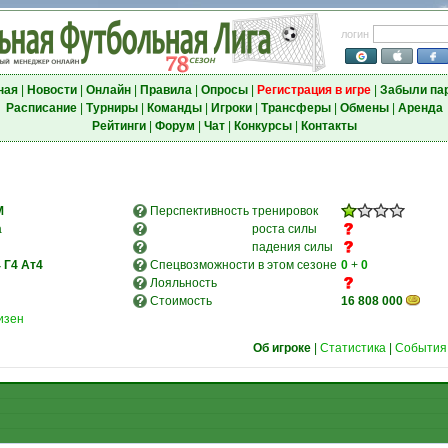
логин
ная
|
Новости
|
Онлайн
|
Правила
|
Опросы
|
Регистрация в игре
|
Забыли па
Расписание
|
Турниры
|
Команды
|
Игроки
|
Трансферы
|
Обмены
|
Аренда
Рейтинги
|
Форум
|
Чат
|
Конкурсы
|
Контакты
M
Перспективность
тренировок
а
роста силы
падения силы
4
Г4
Ат4
Спецвозможности в этом сезоне
0
+
0
Лояльность
Стоимость
16 808 000
изен
Об игроке
|
Статистика
|
События