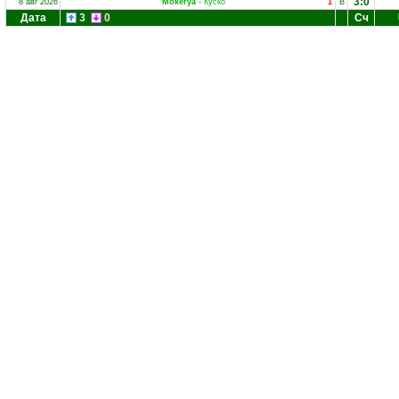
3:0
8 авг 2026
Мокегуа
-
Куско
1
В
Дата
3
0
Сч