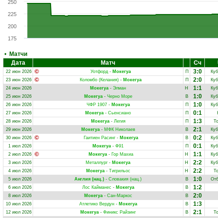
250
225
200
175
•
Матчи
Дата
Матч
Сч
3:0
22 июн 2026
Уотфорд
-
Мокегуа
П
Куб
2:0
23 июн 2026
Коломбо (Келания)
-
Мокегуа
П
Куб
1:1
24 июн 2026
Мокегуа
-
Элман
Н
Куб
1:0
25 июн 2026
Мокегуа
-
Черно Море
В
Куб
1:0
26 июн 2026
ЧФР 1907
-
Мокегуа
П
Куб
0:1
27 июн 2026
Мокегуа
-
Сьенсиано
П
1:3
28 июн 2026
Мокегуа
-
Легия
П
Т
2:1
29 июн 2026
Мокегуа
-
МФК Николаев
В
Куб
0:2
30 июн 2026
Гаитиен Расинг
-
Мокегуа
В
Куб
0:1
1 июл 2026
Мокегуа
-
Ф91
П
Куб
1:1
2 июл 2026
Мокегуа
-
Гор Махиа
Н
Куб
2:2
3 июл 2026
Металлург
-
Мокегуа
Н
Куб
2:2
4 июл 2026
Мокегуа
-
Тигрильос
Н
Т
1:0
5 июл 2026
Англия (нац.)
-
Словакия (нац.)
В
Отб
1:2
6 июл 2026
Лос Кайманес
-
Мокегуа
В
2:0
8 июл 2026
Мокегуа
-
Сан-Маркос
В
1:3
10 июл 2026
Атлетико Вердун
-
Мокегуа
В
2:1
12 июл 2026
Мокегуа
-
Финикс Райзинг
В
Т