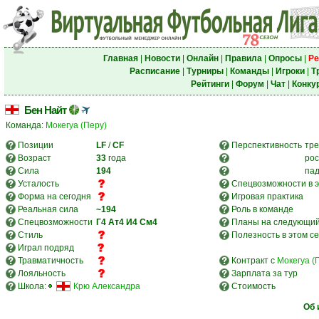
Главная
|
Новости
|
Онлайн
|
Правила
|
Опросы
|
Ре
Расписание
|
Турниры
|
Команды
|
Игроки
|
Т
Рейтинги
|
Форум
|
Чат
|
Конку
Бен Найт
Команда:
Мокегуа (Перу)
Позиции
LF
/
CF
Перспективность
тре
Возраст
33
года
рос
Сила
194
па
Усталость
Спецвозможности в э
Форма на сегодня
Игровая практика
Реальная сила
~194
Роль в команде
Спецвозможности
Г4
Ат4
И4
См4
Планы на следующий
Стиль
Полезность в этом с
Играл подряд
Травматичность
Контракт с
Мокегуа (
Лояльность
Зарплата за тур
Школа:
Крю Александра
Стоимость
Об 