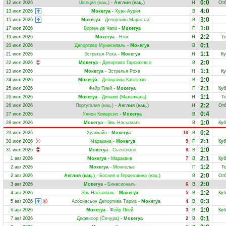
0:0
12 июл 2026
Швеция (нац.)
-
Англия (нац.)
Н
Отб
4:0
13 июл 2026
Мокегуа
-
Хуан Аурич
В
3:0
15 июл 2026
Мокегуа
-
Депортиво Маристас
В
1:0
17 июл 2026
Вирген де Чапи
-
Мокегуа
П
2:2
19 июл 2026
Мокегуа
-
Нгок
Н
Т
0:1
20 июл 2026
Депортиво Мунисипаль
-
Мокегуа
В
1:1
21 июл 2026
Эстрелья Роха
-
Мокегуа
Н
Ку
2:0
22 июл 2026
Мокегуа
-
Депортиво Гарсильясо
В
1:1
23 июл 2026
Мокегуа
-
Эстрелья Роха
Н
Ку
1:0
24 июл 2026
Мокегуа
-
Депортива Кантолао
В
2:1
25 июл 2026
Фейр Плей
-
Мокегуа
П
Ку
1:1
26 июл 2026
Мокегуа
-
Динамо (Махачкала)
Н
Т
2:2
26 июл 2026
Португалия (нац.)
-
Англия (нац.)
Н
Отб
0:4
27 июл 2026
Унион Комерсио
-
Мокегуа
В
1:0
28 июл 2026
Мокегуа
-
Эль Насьональ
В
Ку
0:2
29 июл 2026
Хуанкайо
-
Мокегуа
10
В
2:1
30 июл 2026
Маракана
-
Мокегуа
9
П
Ку
1:0
31 июл 2026
Мокегуа
-
Сьенсиано
8
В
2:1
1 авг 2026
Мокегуа
-
Маракана
7
В
Ку
1:2
2 авг 2026
Мокегуа
-
Монпелье
П
Т
2:0
2 авг 2026
Англия (нац.)
-
Босния и Герцеговина (нац.)
В
Отб
2:0
3 авг 2026
Мокегуа
-
Бинасиональ
6
В
1:2
4 авг 2026
Эль Насьональ
-
Мокегуа
5
В
Ку
0:3
5 авг 2026
Асосиасьон Депортива Тарма
-
Мокегуа
4
В
1:0
6 авг 2026
Мокегуа
-
Фейр Плей
3
В
Ку
0:1
7 авг 2026
Дефенсор (Сечура)
-
Мокегуа
2
В