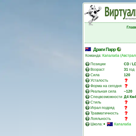
Глав
Драги Парр
Команда:
Капалаба (Австрал
Позиции
CD
/
L
Возраст
31
год
Сила
120
Усталость
Форма на сегодня
Реальная сила
~120
Спецвозможности
Д4
Км
Стиль
Играл подряд
Травматичность
Лояльность
Школа:
Капалаба