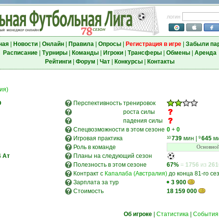
логин
ная
|
Новости
|
Онлайн
|
Правила
|
Опросы
|
Регистрация в игре
|
Забыли па
Расписание
|
Турниры
|
Команды
|
Игроки
|
Трансферы
|
Обмены
|
Аренда
Рейтинги
|
Форум
|
Чат
|
Конкурсы
|
Контакты
ия)
D
Перспективность
тренировок
роста силы
падения силы
Спецвозможности в этом сезоне
0
+
0
Игровая практика
739
мин
|
645
м
10
9
Роль в команде
Основной
4
Ат
Планы на следующий сезон
Полезность в этом сезоне
67%
=
1756
из
261
Контракт с
Капалаба (Австралия)
до конца 81-го се
Зарплата за тур
3 900
Стоимость
18 159 000
Об игроке
|
Статистика
|
События