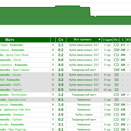
Матч
Сч
Все турниры
Стадия
Поз
С
Ф
1:1
CD
 Торре
-
Капалаба
Н
Кубок межсезонья, D17
1 тур
271
2
0:2
SW
-Хортен
-
Капалаба
В
Кубок межсезонья, D17
2 тур
238
2
2:2
CD
ба
-
Центр Сент-Этьен
Н
Кубок межсезонья, D17
3 тур
230
-
0:0
CD
апалаба
-
Лисне
Н
Кубок межсезонья, D17
4 тур
200
-
4:0
CD
Скорпионс
-
Капалаба
П
Кубок межсезонья, D17
5 тур
160
2
2:0
SW
апалаба
-
Арал Самали
В
Товарищеский матч
136
-
3:2
S5
апалаба
-
Альянс
В
Кубок межсезонья, D17
6 тур
-
-
3:2
S4
АЕК
-
Капалаба
П
Кубок межсезонья, D17
8 тур
-
-
3:0
S2
апалаба
-
МаПС
В
Кубок межсезонья, D17
9 тур
-
-
0:5
S2
апалаба
-
Тахучи
П
Кубок межсезонья, D17
10 тур
-
-
1:2
CD
палаба
-
Теотихуакан
П
Товарищеский матч
130
2
0:1
S2
лаба
-
Брисбен Сити
П
Чемпионат
1 тур
-
-
1:4
SW
картур
-
Капалаба
В
Чемпионат
2 тур
208
1
4:0
CD
а
-
Дайанелла Уайт Иглз
В
Чемпионат
3 тур
238
-
2:0
CD
апалаба
-
Бомарис
В
Кубок страны
1/256
205
-
0:2
CD
палаба
-
Таубате
П
Товарищеский матч
152
2
3:1
CD
ентайн
-
Капалаба
П
Чемпионат
4 тур
208
1
4:1
CD
лаба
-
Перт РедСтар
В
Чемпионат
5 тур
190
1