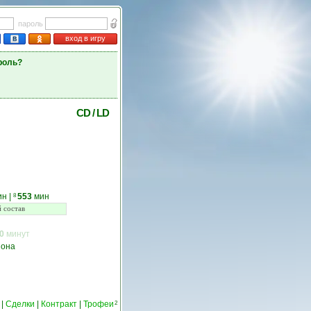
пароль
вход в игру
роль?
CD
/
LD
ин
|
553
мин
8
 состав
0
минут
зона
|
Сделки
|
Контракт
|
Трофеи
2