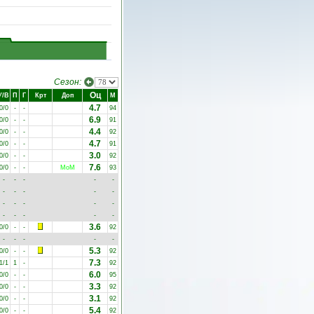
Сезон:
Оц
У/В
П
Г
Крт
Доп
М
4.7
0/0
-
-
94
6.9
0/0
-
-
91
4.4
0/0
-
-
92
4.7
0/0
-
-
91
3.0
0/0
-
-
92
7.6
0/0
-
-
MoM
93
-
-
-
-
-
-
-
-
-
-
-
-
-
-
-
-
-
-
-
-
3.6
0/0
-
-
92
-
-
-
-
-
5.3
0/0
-
-
92
7.3
1/1
1
-
92
6.0
0/0
-
-
95
3.3
0/0
-
-
92
3.1
0/0
-
-
92
5.4
0/0
-
-
92