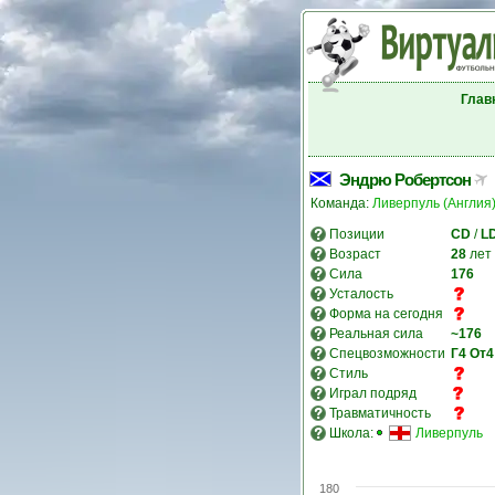
Глав
Эндрю Робертсон
Команда:
Ливерпуль (Англия
Позиции
CD
/
L
Возраст
28
лет
Сила
176
Усталость
Форма на сегодня
Реальная сила
~176
Спецвозможности
Г4
От4
Стиль
Играл подряд
Травматичность
Школа:
Ливерпуль
180