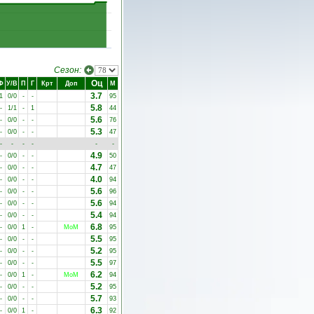
Сезон:
Оц
Ф
У/В
П
Г
Крт
Доп
М
3.7
1
0/0
-
-
95
5.8
-
1/1
-
1
44
5.6
-
0/0
-
-
76
5.3
-
0/0
-
-
47
-
-
-
-
-
-
4.9
-
0/0
-
-
50
4.7
-
0/0
-
-
47
4.0
-
0/0
-
-
94
5.6
-
0/0
-
-
96
5.6
-
0/0
-
-
94
5.4
-
0/0
-
-
94
6.8
-
0/0
1
-
MoM
95
5.5
-
0/0
-
-
95
5.2
-
0/0
-
-
95
5.5
-
0/0
-
-
97
6.2
-
0/0
1
-
MoM
94
5.2
-
0/0
-
-
95
5.7
-
0/0
-
-
93
6.3
-
0/0
1
-
92