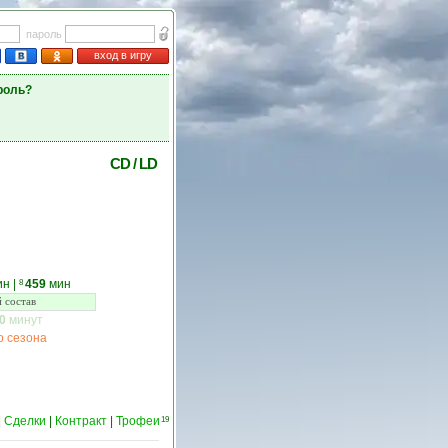
пароль
вход в игру
роль?
CD
/
LD
ин
|
459
мин
8
 состав
0
минут
о сезона
|
Сделки
|
Контракт
|
Трофеи
19