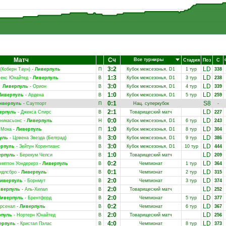
Матч
Сч
Все турниры
Стадия
Поз
С
3:2
LD
 (Коберн Таун)
-
Ливерпуль
П
Кубок межсезонья, D1
1 тур
338
1:3
LD
екс Юнайтед
-
Ливерпуль
В
Кубок межсезонья, D1
3 тур
238
3:0
LD
Ливерпуль
-
Орион
В
Кубок межсезонья, D1
4 тур
339
1:0
LD
Ливерпуль
-
Ардена
В
Кубок межсезонья, D1
5 тур
259
0:1
S8
иверпуль
-
Саутпорт
П
Нац. суперкубок
-
2:1
LD
ерпуль
-
Джекса Спирс
В
Товарищеский матч
227
0:0
LD
никасьонс
-
Ливерпуль
Н
Кубок межсезонья, D1
6 тур
243
1:0
LD
Мока
-
Ливерпуль
П
Кубок межсезонья, D1
8 тур
304
3:0
LD
уль
-
Црвена Звезда (Белград)
В
Кубок межсезонья, D1
9 тур
386
3:0
LD
ерпуль
-
Зейтун Коринтианс
В
Кубок межсезонья, D1
10 тур
444
1:0
LD
ерпуль
-
Берекум Челси
В
Товарищеский матч
209
0:2
LD
эмптон Уондерерз
-
Ливерпуль
В
Чемпионат
1 тур
364
0:1
LD
идлсбро
-
Ливерпуль
В
Чемпионат
2 тур
315
2:0
LD
иверпуль
-
Борнмут
В
Чемпионат
3 тур
374
2:0
LD
иверпуль
-
Аль-Хилал
В
Товарищеский матч
252
2:0
LD
Ливерпуль
-
Брентфорд
В
Чемпионат
5 тур
377
0:2
LD
рсенал
-
Ливерпуль
В
Чемпионат
6 тур
367
2:0
LD
рпуль
-
Нортерн Юнайтед
В
Товарищеский матч
256
4:0
LD
ерпуль
-
Кристал Пэлас
В
Чемпионат
8 тур
373