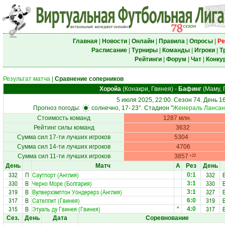
Главная
|
Новости
|
Онлайн
|
Правила
|
Опросы
|
Ре
Расписание
|
Турниры
|
Команды
|
Игроки
|
Т
Рейтинги
|
Форум
|
Чат
|
Конку
Результат матча
|
Сравнение соперников
Хоройа
(Конакри, Гвинея)
-
Бафинг
(Маму, 
5 июля 2025, 22:00. Сезон 74. День 1
Прогноз погоды:
солнечно, 17-
23°
. Стадион "
Женераль Лансан
Стоимость команд
1287 млн.
Рейтинг силы команд
3632
Сумма сил 17-ти лучших игроков
5304
Сумма сил 14-ти лучших игроков
4706
Сумма сил 11-ти лучших игроков
3857
+22
День
Матч
А
Рез
День
332
П
Саутпорт (Англия)
332
0:1
330
В
Черно Море (Болгария)
330
3:1
319
В
Вулверхэмптон Уондерерз (Англия)
327
3:1
317
В
Сателлит (Гвинея)
319
6:0
315
В
Этуаль ду Гвинея (Гвинея)
317
*
4:0
Сез.
День
Дата
Соревнование