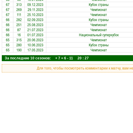
67
313
09.12.2023
Кубок страны
67
269
29.11.2023
Чемпионат
67
111
25.10.2023
Чемпионат
66
282
02.09.2023
Кубок страны
66
251
25.08.2023
Чемпионат
66
87
21.07.2023
Чемпионат
66
16
01.07.2023
Национальный суперкубок
65
315
20.06.2023
Чемпионат
65
280
10.06.2023
Кубок страны
65
190
17.05.2023
Чемпионат
За последние 10 сезонов: + 7 = 6 - 11 20 : 27
Для того, чтобы посмотреть комментарии к матчу, вам 