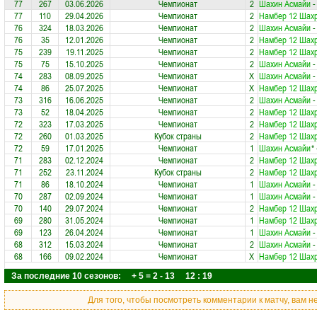
77
267
03.06.2026
Чемпионат
2
Шахин Асмайи
77
110
29.04.2026
Чемпионат
2
Намбер 12 Шах
76
324
18.03.2026
Чемпионат
2
Шахин Асмайи
76
35
12.01.2026
Чемпионат
2
Намбер 12 Шах
75
239
19.11.2025
Чемпионат
2
Намбер 12 Шах
75
75
15.10.2025
Чемпионат
2
Шахин Асмайи
74
283
08.09.2025
Чемпионат
X
Шахин Асмайи
74
86
25.07.2025
Чемпионат
X
Намбер 12 Шах
73
316
16.06.2025
Чемпионат
2
Шахин Асмайи
73
52
18.04.2025
Чемпионат
2
Намбер 12 Шах
72
323
17.03.2025
Чемпионат
2
Намбер 12 Шах
72
260
01.03.2025
Кубок страны
2
Намбер 12 Шах
72
59
17.01.2025
Чемпионат
1
Шахин Асмайи
*
71
283
02.12.2024
Чемпионат
2
Намбер 12 Шах
71
252
23.11.2024
Кубок страны
2
Намбер 12 Шах
71
86
18.10.2024
Чемпионат
1
Шахин Асмайи
70
287
02.09.2024
Чемпионат
1
Шахин Асмайи
70
140
29.07.2024
Чемпионат
2
Намбер 12 Шах
69
280
31.05.2024
Чемпионат
1
Намбер 12 Шах
69
123
26.04.2024
Чемпионат
1
Шахин Асмайи
68
312
15.03.2024
Чемпионат
2
Шахин Асмайи
68
166
09.02.2024
Чемпионат
X
Намбер 12 Шах
За последние 10 сезонов: + 5 = 2 - 13 12 : 19
Для того, чтобы посмотреть комментарии к матчу, вам 