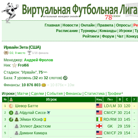
Главная
|
Новости
|
Онлайн
|
Правила
|
Опросы
|
Ре
Расписание
|
Турниры
|
Команды
|
Игроки
|
Т
Рейтинги
|
Форум
|
Чат
|
Конку
Ирвайн Зета (США)
D2, 9 место
1/16 финала
Менеджер:
Андрей Фролов
Ник:
Frol66
Стадион: "Ирвайн",
75
тыс.
База:
7
уровень (
32
из
32
слотов)
Финансы:
10 876 803
= 10 876к = 10м
Игроки
|
Матчи
|
Сделки
|
События
|
Финансы
|
Статистика
|
Трофеи
4
Игрок
№
Нац
Поз
В
С
У
Шевор Батте
LD
/
LM
33
120
-
1
Абдулай Сиссе
CM
/
CF
30
214
-
2
Эйман Юсиф
RD
/
RM
33
145
-
3
Эллиот Джастхэм
GK
29
159
-
4
Дамани Камара
CM
/
CF
29
154
-
5