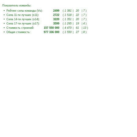
Показатели команды:
•
Рейтинг силы команды (Vs)
:
2499
(
1 381
|
20
|
7
)
•
Сила 11-ти лучших (s11)
:
2722
(
1 518
|
22
|
7
)
•
Сила 14-ти лучших (s14)
:
3220
(
1 351
|
20
|
7
)
•
Сила 17-ти лучших (s17)
:
3599
(
1 295
|
19
|
4
)
•
Стоимость строений
:
157 550 000
(
4 470
|
61
|
13
)
•
Общая стоимость
:
977 336 000
(
1 550
|
27
|
8
)