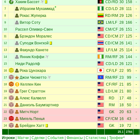
Хаким Бассет
CD
/
RD
30
158
-
6
Ибрагим Мухаммад
CD
/
LD
28
111
-
7
Рокас Жуперка
RD
/
RM
29
126
-
8
Витор Соту
LM
/
LF
28
166
-
9
Рассел Оливер-Свен
CM
/
CF
26
151
-
10
Брэндон Моралес
CD
/
CM
27
125
-
11
Суподж Вонгхой
CD
/
CM
26
141
-
12
Факундо Канете
LF
/
LM
25
114
-
13
Янник Коффи
RM
/
RF
26
144
-
14
Ниди Радолф
CD
/
LD
26
121
-
15
Рока Цунэхара
CF
/
LF
22
95
-
16
Джои Чиокетто
RM
/
RF
23
99
-
17
Келлен Кин
CF
/
RF
21
85
-
18
Грег Страттон
LD
/
LM
21
80
-
19
Алекс Калвелл
RD
17
48
-
20
Даниэль Баумгартнер
RM
18
50
-
21
Митч Норт
GK
20
63
-
22
Мигель Пенья
CF
/
CM
16
43
-
23
Брейден Хатт
GK
19
72
-
24
25.1
2784
Игроки
|
Матчи
|
Сделки
|
События
|
Финансы
|
Статистика
|
Трофеи
4