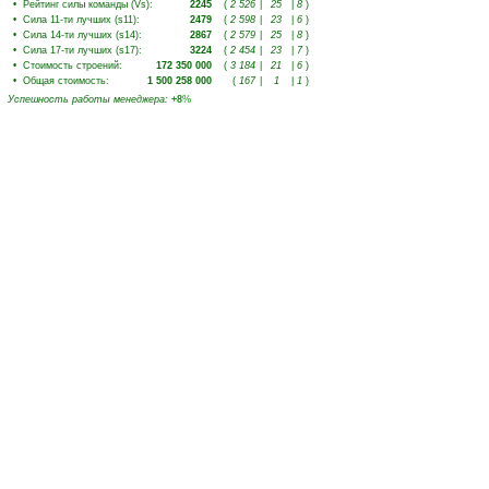
•
Рейтинг силы команды (Vs)
:
2245
(
2 526
|
25
|
8
)
•
Сила 11-ти лучших (s11)
:
2479
(
2 598
|
23
|
6
)
•
Сила 14-ти лучших (s14)
:
2867
(
2 579
|
25
|
8
)
•
Сила 17-ти лучших (s17)
:
3224
(
2 454
|
23
|
7
)
•
Стоимость строений
:
172 350 000
(
3 184
|
21
|
6
)
•
Общая стоимость
:
1 500 258 000
(
167
|
1
|
1
)
Успешность работы менеджера
:
+8
%