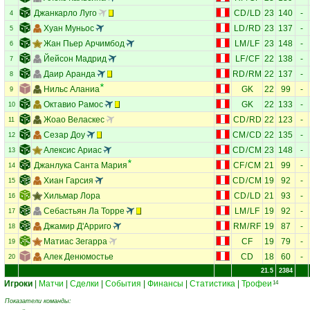
Джанкарло Луго
CD
/
LD
23
140
-
4
Хуан Муньос
LD
/
RD
23
137
-
5
Жан Пьер Арчимбод
LM
/
LF
23
148
-
6
Йейсон Мадрид
LF
/
CF
22
138
-
7
Даир Аранда
RD
/
RM
22
137
-
8
Нильс Аланиа
GK
22
99
-
9
Октавио Рамос
GK
22
133
-
10
Жоао Веласкес
CD
/
RD
22
123
-
11
Сезар Доу
CM
/
CD
22
135
-
12
Алексис Ариас
CD
/
CM
23
148
-
13
Джанлука Санта Мария
CF
/
CM
21
99
-
14
Хиан Гарсия
CD
/
CM
19
92
-
15
Хильмар Лора
CD
/
LD
21
93
-
16
Себастьян Ла Торре
LM
/
LF
19
92
-
17
Джамир Д'Арриго
RM
/
RF
19
87
-
18
Матиас Зегарра
CF
19
79
-
19
Алек Денюмостье
CD
18
60
-
20
21.5
2384
Игроки
|
Матчи
|
Сделки
|
События
|
Финансы
|
Статистика
|
Трофеи
14
Показатели команды: