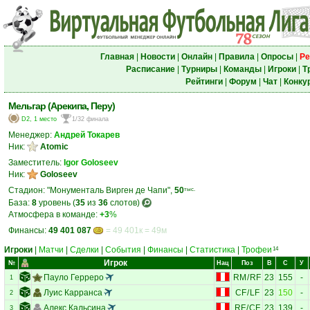
Главная
|
Новости
|
Онлайн
|
Правила
|
Опросы
|
Ре
Расписание
|
Турниры
|
Команды
|
Игроки
|
Т
Рейтинги
|
Форум
|
Чат
|
Конку
Мельгар (Арекипа, Перу)
D2, 1 место
1/32 финала
Менеджер:
Андрей Токарев
Ник:
Atomic
Заместитель:
Igor Goloseev
Ник:
Goloseev
Стадион: "Монументаль Вирген де Чапи",
50
тыс.
База:
8
уровень (
35
из
36
слотов)
Атмосфера в команде:
+3
%
Финансы:
49 401 087
= 49 401к = 49м
Игроки
|
Матчи
|
Сделки
|
События
|
Финансы
|
Статистика
|
Трофеи
14
Игрок
№
Нац
Поз
В
С
У
Пауло Герреро
RM
/
RF
23
155
-
1
Луис Карранса
CF
/
LF
23
150
-
2
Алекс Кальсина
RF
/
CF
23
139
-
3